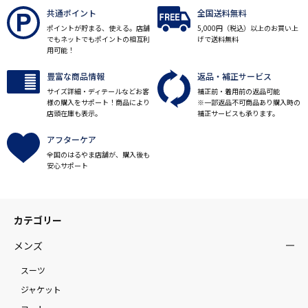
共通ポイント
全国送料無料
ポイントが貯まる、使える。店舗
5,000円（税込）以上のお買い上
でもネットでもポイントの相互利
げで送料無料
用可能！
豊富な商品情報
返品・補正サービス
サイズ詳細・ディテールなどお客
補正前・着用前の返品可能
様の購入をサポート！商品により
※一部返品不可商品あり購入時の
店頭在庫も表示。
補正サービスも承ります。
アフターケア
全国のはるやま店舗が、購入後も
安心サポート
カテゴリー
メンズ
スーツ
ジャケット