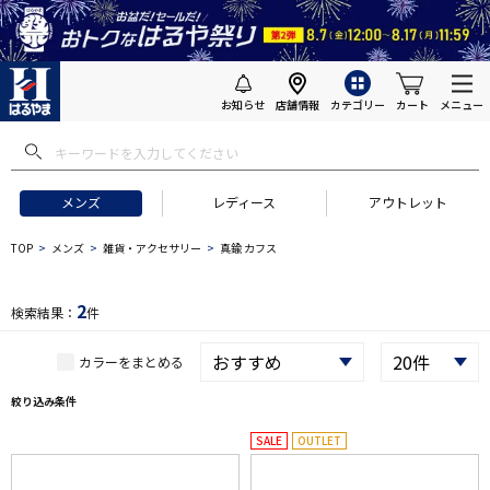
お知らせ
店舗情報
カテゴリー
カート
メニュー
 ギフトにおすすめ
#セットアップ スーツ
#長袖 ワイシャツ
#スー
メンズ
レディース
アウトレット
TOP
メンズ
雑貨・アクセサリー
真鍮 カフス
2
検索結果：
件
カラーをまとめる
絞り込み条件
SALE
OUTLET