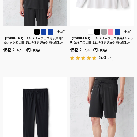
全3色
全5色
【YOKUNERU】リカバリーウェア男女兼用半
【YOKUNERU】リカバリーウェア長袖Tシャツ
袖シャツ疲労回復血行促進遠赤外線快眠NANO
男女兼用疲労回復血行促進遠赤外線快眠NANO
MIX(R)【一般医療機器】SS～LLサイズ
MIX(R)【一般医療機器】SS～LLサイズ
価格：
価格：
6,950円
7,450円
(税込)
(税込)
5.0
（1）