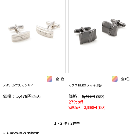
全1色
全1色
メタルカフス カンサイ
カフス NERO メッキ切替
価格：
5,478円
価格：
5,489円
(税込)
(税込)
27%off
3,990円
WEB価格：
(税込)
1 - 2
2
件 /
件中
#人気のタグで探す