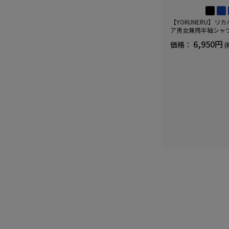
【YOKUNERU】リ
ア男女兼用半袖シャ
血行促進遠赤外線快眠N
6,950円
価格：
(
(R)【一般医療機器】
ズ