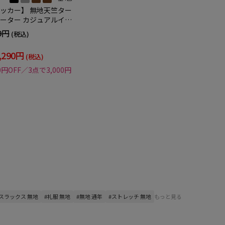
ッカー】 無地天竺ター
ーター カジュアルイン
ナー ニット 長袖 保温 秋冬
9円
(税込)
,290円
(税込)
0円OFF／3点で3,000円
#スラックス 無地
#礼服 無地
#無地 通年
#ストレッチ 無地
もっと見る