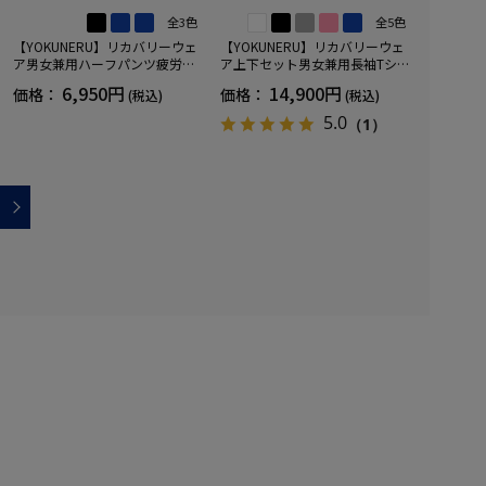
全3色
全5色
【YOKUNERU】リカバリーウェ
【YOKUNERU】リカバリーウェ
ア男女兼用ハーフパンツ疲労回
ア上下セット男女兼用長袖Tシャ
復血行促進遠赤外線快眠NANOM
ツ+ロングパンツ疲労回復血行促
6,950円
14,900円
価格：
価格：
(税込)
(税込)
IX(R)【一般医療機器】SS～LLサ
進遠赤外線快眠NANOMIX(R)【一
イズ
般医療機器】SS～LLサイズ
5.0
（1）