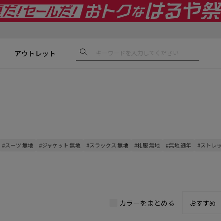
アウトレット
#スーツ 無地
#ジャケット 無地
#スラックス 無地
#礼服 無地
#無地 通年
#ストレッ
カラーをまとめる