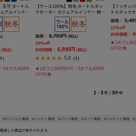
】天竺 タートル
【ウール100%】梳毛 タートルネッ
【リッケンバ
ジュアルインナー
クセーター カジュアルインナー 無地
トルネックセ
ー 秋冬
リッケンバッカーブラック 秋冬
5,48
価格：
22%off
4
WEB価格：
8,789円
価格：
込)
(税込)
★2点で1,00
20%off
6,990円
OFF対象
WEB価格：
(税込)
(税込)
5.0
1）
（1）
／3点で3,000円
★2点で1,000円OFF／3点で3,000円
OFF対象
1 - 3
3
件 /
件中
#ワイシャツ 無地
#インナー 無地
#パンツ 無地
#スーツ 無地
#ジャケット 無地
関連した商品が表示されます。