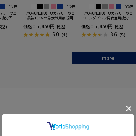
全3色
全5色
全5色
カバリーウェ
【YOKUNERU】リカバリーウェ
【YOKUNERU】リカバリーウェ
ツ疲労回復
ア長袖Tシャツ男女兼用疲労回復
アロングパンツ男女兼用疲労回
ANOMIX
血行促進遠赤外線快眠NANOMIX
復血行促進遠赤外線快眠NANOM
7,450円
7,450円
価格：
価格：
税込)
(税込)
(税込)
SS～LLサイ
(R)【一般医療機器】SS～LLサイ
IX(R)【一般医療機器】SS～LLサ
ズ
イズ
5.0
3.6
（1）
（5）
more