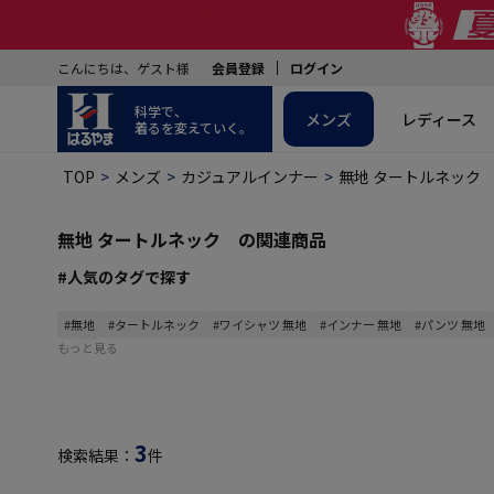
こんにちは、ゲスト様
会員登録
ログイン
科学で、
メンズ
レディース
着るを変えていく。
TOP
メンズ
カジュアルインナー
無地 タートルネック
無地 タートルネック の関連商品
#人気のタグで探す
#無地
#タートルネック
#ワイシャツ 無地
#インナー 無地
#パンツ 無地
もっと見る
3
検索結果：
件