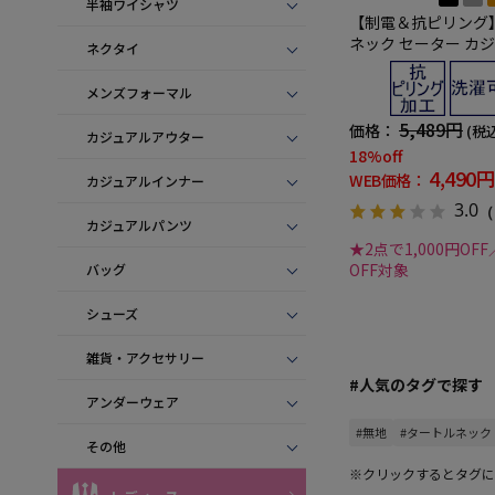
半袖ワイシャツ
【制電＆抗ピリング
ネック セーター カ
ネクタイ
無地 リッケンバッカ
メンズフォーマル
5,489円
価格：
(税
カジュアルアウター
18%off
4,490円
WEB価格：
カジュアルインナー
3.0
（
カジュアルパンツ
★2点で1,000円OFF
OFF対象
バッグ
シューズ
雑貨・アクセサリー
#人気のタグで探す
アンダーウェア
#無地
#タートルネック
その他
※クリックするとタグに