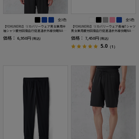
全3色
全5色
【YOKUNERU】リカバリーウェア男女兼用半
【YOKUNERU】リカバリーウェア長袖Tシャツ
袖シャツ疲労回復血行促進遠赤外線快眠NANO
男女兼用疲労回復血行促進遠赤外線快眠NANO
MIX(R)【一般医療機器】SS～LLサイズ
MIX(R)【一般医療機器】SS～LLサイズ
価格：
価格：
6,950円
7,450円
(税込)
(税込)
5.0
（1）