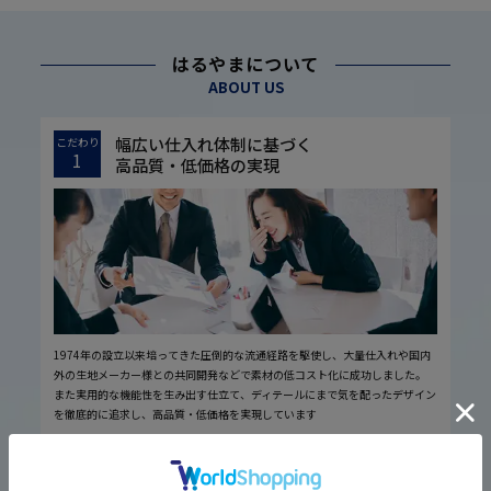
はるやまについて
ABOUT US
幅広い仕入れ体制に基づく
こだわり
1
高品質・低価格の実現
1974年の設立以来培ってきた圧倒的な流通経路を駆使し、大量仕入れや国内
外の生地メーカー様との共同開発などで素材の低コスト化に成功しました。
また実用的な機能性を生み出す仕立て、ディテールにまで気を配ったデザイン
を徹底的に追求し、高品質・低価格を実現しています
厳しい品質管理体制に基づく
こだわり