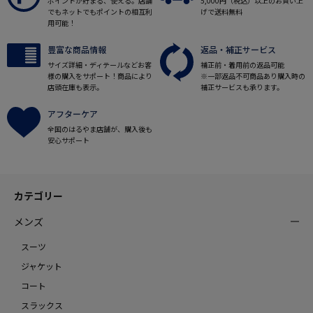
ポイントが貯まる、使える。店舗
5,000円（税込）以上のお買い上
でもネットでもポイントの相互利
げで送料無料
用可能！
豊富な商品情報
返品・補正サービス
サイズ詳細・ディテールなどお客
補正前・着用前の返品可能
様の購入をサポート！商品により
※一部返品不可商品あり購入時の
店頭在庫も表示。
補正サービスも承ります。
アフターケア
全国のはるやま店舗が、購入後も
安心サポート
カテゴリー
メンズ
スーツ
ジャケット
コート
スラックス