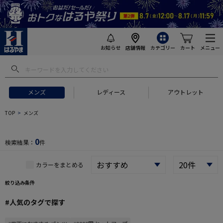
お知らせ
店舗情報
カテゴリー
カート
メニュー
 ギフトにおすすめ
#セットアップ スーツ
#長袖 ワイシャツ
#スー
メンズ
レディース
アウトレット
TOP
メンズ
0
検索結果：
件
カラーをまとめる
絞り込み条件
#人気のタグで探す