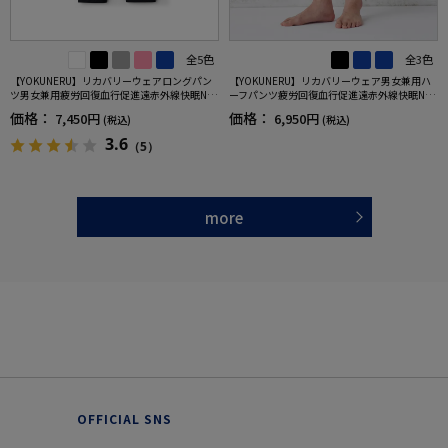
全5色
全3色
【YOKUNERU】リカバリーウェアロングパン
【YOKUNERU】リカバリーウェア男女兼用ハ
ツ男女兼用疲労回復血行促進遠赤外線快眠NA
ーフパンツ疲労回復血行促進遠赤外線快眠NA
NOMIX(R)【一般医療機器】SS～LLサイズ
NOMIX(R)【一般医療機器】SS～LLサイズ
価格：
価格：
7,450円
6,950円
(税込)
(税込)
3.6
（5）
more
OFFICIAL SNS