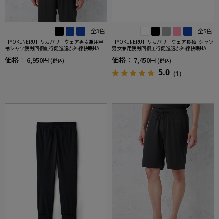
全3色
全5色
【YOKUNERU】リカバリーウェア男女兼用半
【YOKUNERU】リカバリーウェア長袖Tシャツ
袖シャツ疲労回復血行促進遠赤外線快眠NANO
男女兼用疲労回復血行促進遠赤外線快眠NANO
MIX(R)【一般医療機器】SS～LLサイズ
MIX(R)【一般医療機器】SS～LLサイズ
価格：
価格：
6,950円
7,450円
(税込)
(税込)
5.0
（1）