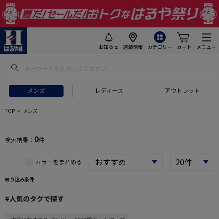
お知らせ
店舗情報
カテゴリー
カート
メニュー
 ギフトにおすすめ
#セットアップ スーツ
#長袖 ワイシャツ
#スー
メンズ
レディース
アウトレット
TOP
メンズ
0
検索結果：
件
カラーをまとめる
絞り込み条件
#人気のタグで探す