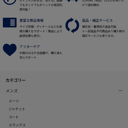
ポイントが貯まる、使える。店舗
5,000円（税込）以上のお買い上
でもネットでもポイントの相互利
げで送料無料
用可能！
豊富な商品情報
返品・補正サービス
サイズ詳細・ディテールなどお客
補正前・着用前の返品可能
様の購入をサポート！商品により
※一部返品不可商品あり購入時の
店頭在庫も表示。
補正サービスも承ります。
アフターケア
全国のはるやま店舗が、購入後も
安心サポート
カテゴリー
メンズ
スーツ
ジャケット
コート
スラックス