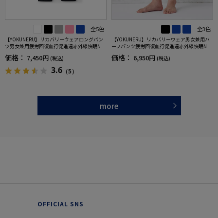
全5色
全3色
【YOKUNERU】リカバリーウェアロングパン
【YOKUNERU】リカバリーウェア男女兼用ハ
ツ男女兼用疲労回復血行促進遠赤外線快眠NA
ーフパンツ疲労回復血行促進遠赤外線快眠NA
NOMIX(R)【一般医療機器】SS～LLサイズ
NOMIX(R)【一般医療機器】SS～LLサイズ
価格：
価格：
7,450円
6,950円
(税込)
(税込)
3.6
（5）
more
OFFICIAL SNS