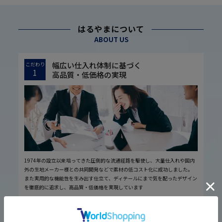
はるやまについて
ABOUT US
幅広い仕入れ体制に基づく
こだわり
1
高品質・低価格の実現
1974年の設立以来培ってきた圧倒的な流通経路を駆使し、大量仕入れや国内
外の生地メーカー様との共同開発などで素材の低コスト化に成功しました。
また実用的な機能性を生み出す仕立て、ディテールにまで気を配ったデザイン
を徹底的に追求し、高品質・低価格を実現しています
厳しい品質管理体制に基づく
こだわり