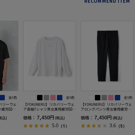
RECOMMEND ITEM
全3色
全5色
全5色
カバリーウェ
【YOKUNERU】リカバリーウェ
【YOKUNERU】リカバリーウェ
ツ疲労回復
ア長袖Tシャツ男女兼用疲労回復
アロングパンツ男女兼用疲労回
ANOMIX
血行促進遠赤外線快眠NANOMIX
復血行促進遠赤外線快眠NANOM
7,450円
7,450円
価格：
価格：
税込)
(税込)
(税込)
SS～LLサイ
(R)【一般医療機器】SS～LLサイ
IX(R)【一般医療機器】SS～LLサ
ズ
イズ
5.0
3.6
（1）
（5）