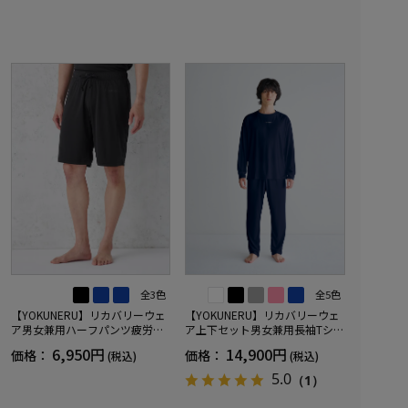
全3色
全5色
【YOKUNERU】リカバリーウェ
【YOKUNERU】リカバリーウェ
ア男女兼用ハーフパンツ疲労回
ア上下セット男女兼用長袖Tシャ
復血行促進遠赤外線快眠NANOM
ツ+ロングパンツ疲労回復血行促
6,950円
14,900円
価格：
価格：
(税込)
(税込)
IX(R)【一般医療機器】SS～LLサ
進遠赤外線快眠NANOMIX(R)【一
イズ
般医療機器】SS～LLサイズ
5.0
（1）