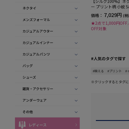
【シルク100%】ネ
ー プリント柄 小紋 S&
ネクタイ
L 秋冬
7,029円
価格：
(税
メンズフォーマル
★2点で1,000円OFF
OFF対象
カジュアルアウター
カジュアルインナー
カジュアルパンツ
#人気のタグで探す
バッグ
#映える
#プリント
#
シューズ
※クリックするとタグに
雑貨・アクセサリー
アンダーウェア
その他
レディース