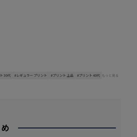
ト 30代
#レギュラー プリント
#プリント 上品
#プリント 40代
もっと見る
すめ