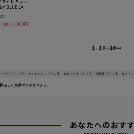
クタイ レギュラ
M BLUE LABE
込)
／3点で3,000円
1 - 1
1
件 /
件中
インナー プリント
#ワイシャツ プリント
#ネクタイ プリント
#春夏 プリント
#プリン
関連した商品が表示されます。
あなたへのおす