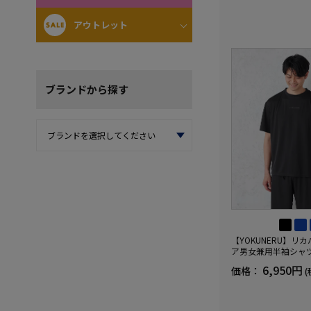
アウトレット
ブランド
から探す
【YOKUNERU】リ
ア男女兼用半袖シャ
血行促進遠赤外線快眠N
6,950円
価格：
(
(R)【一般医療機器】
ズ