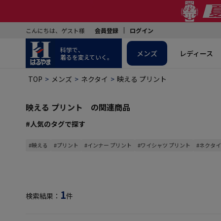
こんにちは、ゲスト様
会員登録
ログイン
科学で、
メンズ
レディース
着るを変えていく。
TOP
メンズ
ネクタイ
映える プリント
映える プリント の関連商品
#人気のタグで探す
#映える
#プリント
#インナー プリント
#ワイシャツ プリント
#ネクタイ
1
検索結果：
件