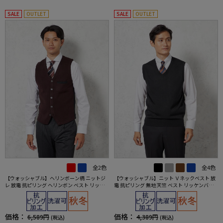
SALE
OUTLET
SALE
OUTLET
全2色
全4色
【ウォッシャブル】ヘリンボーン柄 ニットジ
【ウォッシャブル】ニット Ｖネックベスト 放
レ 放電 抗ピリング ヘリンボン ベスト リッケ
電 抗ピリング 無地 天竺 ベスト リッケンバッ
ンバッカー 秋冬
カー 秋冬
価格：
価格：
6,589円
4,389円
(税込)
(税込)