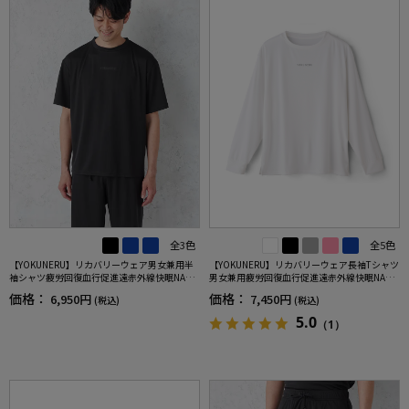
全3色
全5色
【YOKUNERU】リカバリーウェア男女兼用半
【YOKUNERU】リカバリーウェア長袖Tシャツ
袖シャツ疲労回復血行促進遠赤外線快眠NANO
男女兼用疲労回復血行促進遠赤外線快眠NANO
MIX(R)【一般医療機器】SS～LLサイズ
MIX(R)【一般医療機器】SS～LLサイズ
価格：
価格：
6,950円
7,450円
(税込)
(税込)
5.0
（1）