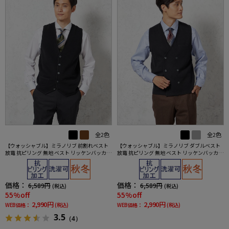
全2色
全2色
【ウォッシャブル】ミラノリブ 前割れベスト
【ウォッシャブル】ミラノリブ ダブルベスト
放電 抗ピリング 無地 ベスト リッケンバッカー
放電 抗ピリング 無地 ベスト リッケンバッカー
秋冬
秋冬
価格：
価格：
6,589円
6,589円
(税込)
(税込)
55%off
55%off
2,990円
2,990円
WEB価格：
(税込)
WEB価格：
(税込)
3.5
（4）