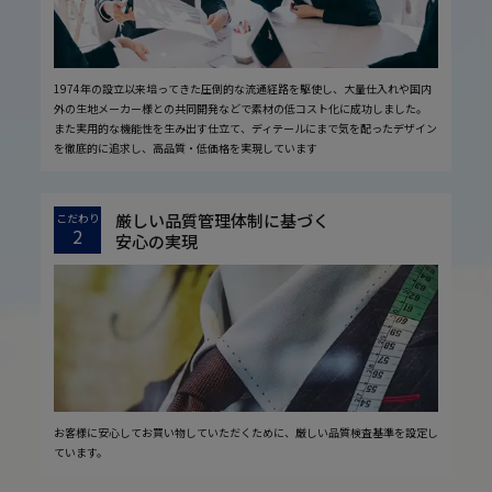
1974年の設立以来培ってきた圧倒的な流通経路を駆使し、大量仕入れや国内
外の生地メーカー様との共同開発などで素材の低コスト化に成功しました。
また実用的な機能性を生み出す仕立て、ディテールにまで気を配ったデザイン
を徹底的に追求し、高品質・低価格を実現しています
厳しい品質管理体制に基づく
こだわり
2
安心の実現
お客様に安心してお買い物していただくために、厳しい品質検査基準を設定し
ています。