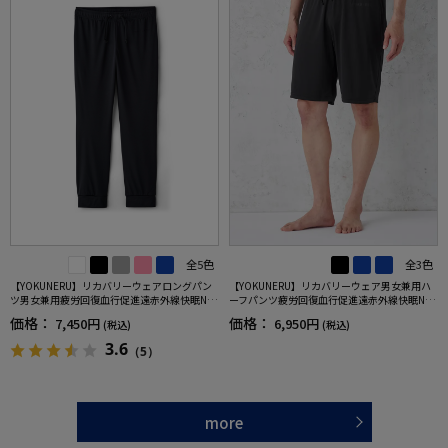
全5色
全3色
【YOKUNERU】リカバリーウェアロングパン
【YOKUNERU】リカバリーウェア男女兼用ハ
ツ男女兼用疲労回復血行促進遠赤外線快眠NA
ーフパンツ疲労回復血行促進遠赤外線快眠NA
NOMIX(R)【一般医療機器】SS～LLサイズ
NOMIX(R)【一般医療機器】SS～LLサイズ
価格：
価格：
7,450円
6,950円
(税込)
(税込)
3.6
（5）
more