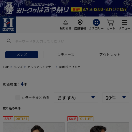
お知らせ
店舗情報
カテゴリー
カート
メニュー
 ギフトにおすすめ
#セットアップ スーツ
#長袖 ワイシャツ
#スー
メンズ
レディース
アウトレット
TOP
メンズ
カジュアルインナー
定番 抗ピリング
4
検索結果：
件
カラーをまとめる
絞り込み条件
SALE
OUTLET
SALE
OUTLET