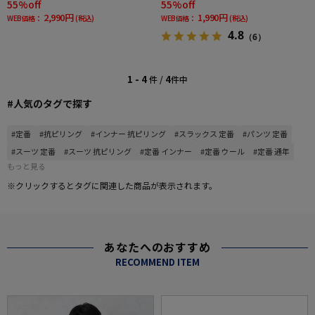
55%off
55%off
2,990円
1,990円
WEB価格：
(税込)
WEB価格：
(税込)
4.8
（6）
1 - 4
4
件 /
件中
#人気のタグで探す
#定番
#抗ピリング
#インナー 抗ピリング
#スラックス 定番
#パンツ 定番
#スーツ 定番
#スーツ 抗ピリング
#定番 インナー
#定番 ウール
#定番 通年
もっと見る
※クリックするとタグに関連した商品が表示されます。
あなたへのおすすめ
RECOMMEND ITEM