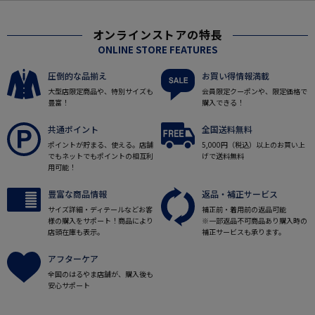
オンラインストアの特長
ONLINE STORE FEATURES
圧倒的な品揃え
お買い得情報満載
大型店限定商品や、特別サイズも
会員限定クーポンや、限定価格で
豊富！
購入できる！
共通ポイント
全国送料無料
ポイントが貯まる、使える。店舗
5,000円（税込）以上のお買い上
でもネットでもポイントの相互利
げで送料無料
用可能！
豊富な商品情報
返品・補正サービス
サイズ詳細・ディテールなどお客
補正前・着用前の返品可能
様の購入をサポート！商品により
※一部返品不可商品あり購入時の
店頭在庫も表示。
補正サービスも承ります。
アフターケア
全国のはるやま店舗が、購入後も
安心サポート