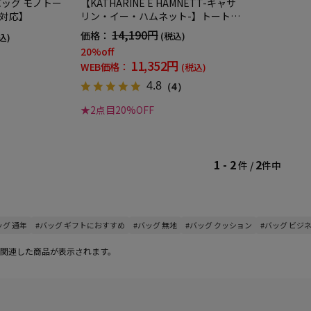
バッグ モノトー
【KATHARINE E HAMNETT-キャサ
ト対応】
リン・イー・ハムネット-】トートバ
ック ナイロン×サフィアーノ調 多収
14,190円
価格：
(税込)
込)
納 無地 通年
20%off
11,352円
WEB価格：
(税込)
4.8
（4）
★2点目20%OFF
1 - 2
2
件 /
件中
ッグ 通年
#バッグ ギフトにおすすめ
#バッグ 無地
#バッグ クッション
#バッグ ビジ
関連した商品が表示されます。