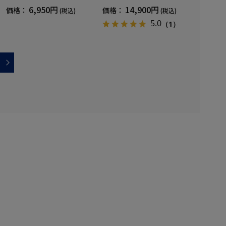
復血行促進遠赤外線快眠NANOM
ツ+ロングパンツ疲労回復血行促
6,950円
14,900円
価格：
価格：
(税込)
(税込)
IX(R)【一般医療機器】SS～LLサ
進遠赤外線快眠NANOMIX(R)【一
イズ
般医療機器】SS～LLサイズ
5.0
（1）