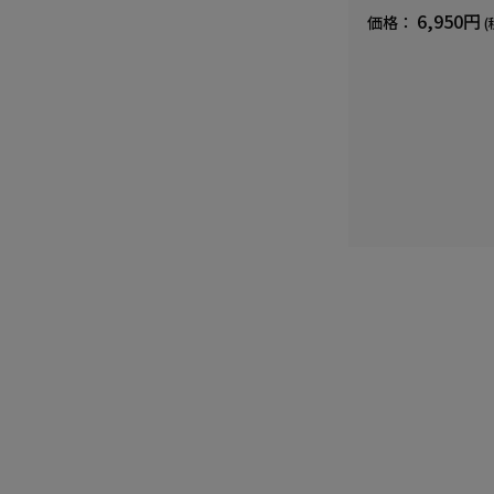
血行促進遠赤外線快眠N
6,950円
価格：
(
(R)【一般医療機器】
ズ