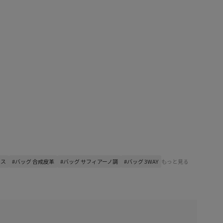
ネス
#バッグ 合成皮革
#バッグ サフィアーノ調
#バッグ 3WAY
もっと見る