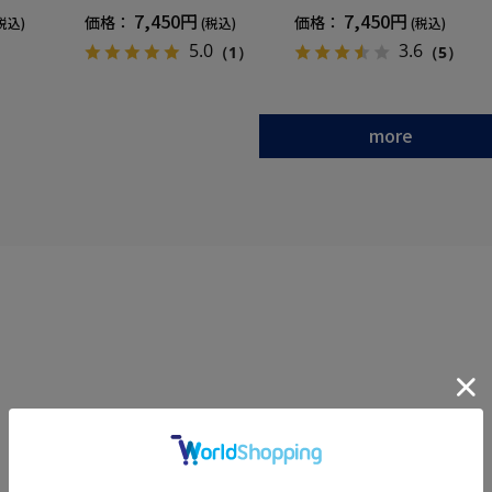
ANOMIX
血行促進遠赤外線快眠NANOMIX
復血行促進遠赤外線快眠NANOM
7,450円
7,450円
価格：
価格：
税込)
(税込)
(税込)
SS～LLサイ
(R)【一般医療機器】SS～LLサイ
IX(R)【一般医療機器】SS～LLサ
ズ
イズ
5.0
3.6
（1）
（5）
more