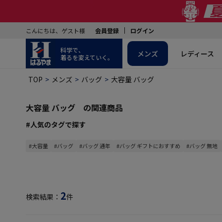
こんにちは、ゲスト様
会員登録
ログイン
科学で、
メンズ
レディース
着るを変えていく。
TOP
メンズ
バッグ
大容量 バッグ
大容量 バッグ の関連商品
#人気のタグで探す
#大容量
#バッグ
#バッグ 通年
#バッグ ギフトにおすすめ
#バッグ 無地
2
検索結果：
件