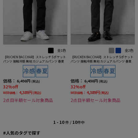
全1色
全2色
【RUCKEN BACCHAR】ストレッチ 5ポケット
【RUCKEN BACCHAR】ストレッチ 5ポケット
パンツ 接触冷感 無地 カジュアルパンツ 春夏
パンツ 接触冷感 無地 カジュアルパンツ 春夏
価格：
価格：
6,490円
6,490円
(税込)
(税込)
32%off
32%off
4,389円
4,389円
WEB価格：
(税込)
WEB価格：
(税込)
2点目半額セール対象商品
2点目半額セール対象商品
1 - 10
10
件 /
件中
#人気のタグで探す