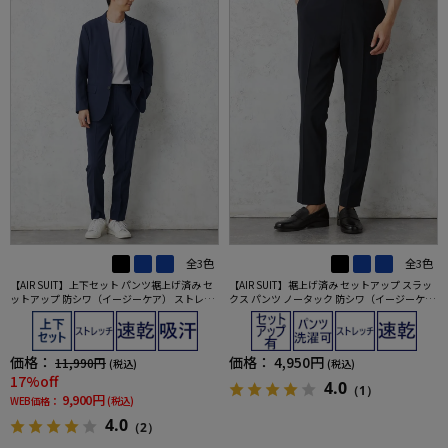
全3色
全3色
【AIR SUIT】上下セット パンツ裾上げ済み セ
【AIR SUIT】裾上げ済み セットアップ スラッ
ットアップ 防シワ（イージーケア） ストレッ
クス パンツ ノータック 防シワ（イージーケ
チ 通年 吸汗速乾 UVカット 2つボタンジャケッ
ア） ストレッチ 通年 吸水速乾 UVカット 春夏
ト ノータックスラックス 春夏
価格：
価格：
4,950円
11,990円
(税込)
(税込)
17%off
4.0
（1）
9,900円
WEB価格：
(税込)
4.0
（2）