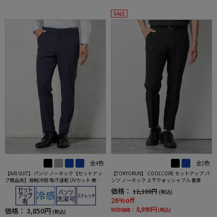
SALE
全4色
全2色
【AIR SUIT】パンツ ノータック【セットアッ
【TOKYORUN】 COOLCORE セットアップ パ
プ商品有】接触冷感 吸汗速乾 UVカット 無地
ンツ ノータック 上下ウォッシャブル 春夏
春夏
価格：
12,100円
(税込)
26%off
8,990円
価格：
3,850円
WEB価格：
(税込)
(税込)