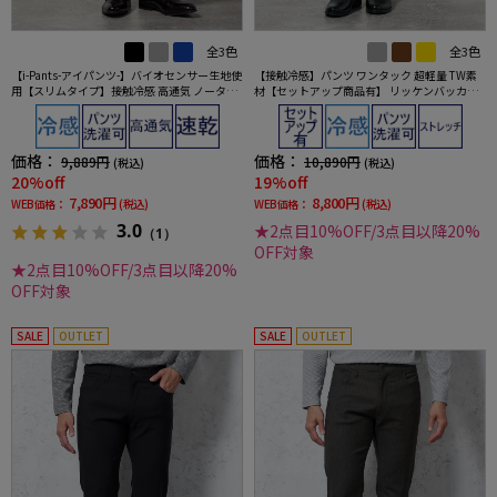
全3色
全3色
【i-Pants-アイパンツ-】バイオセンサー生地使
【接触冷感】パンツ ワンタック 超軽量 TW素
用【スリムタイプ】接触冷感 高通気 ノータッ
材【セットアップ商品有】 リッケンバッカー
ク シャドウストライプ スラックス nero 春夏
ブラック 春夏
【スリムデザイン】
価格：
価格：
9,889円
10,890円
(税込)
(税込)
20%off
19%off
7,890円
8,800円
WEB価格：
(税込)
WEB価格：
(税込)
3.0
★2点目10%OFF/3点目以降20%
（1）
OFF対象
★2点目10%OFF/3点目以降20%
OFF対象
SALE
OUTLET
SALE
OUTLET