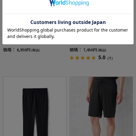
全3色
全5色
【YOKUNERU】リカバリーウェア男女兼用半
【YOKUNERU】リカバリーウェア長袖Tシャツ
袖シャツ疲労回復血行促進遠赤外線快眠NANO
男女兼用疲労回復血行促進遠赤外線快眠NANO
MIX(R)【一般医療機器】SS～LLサイズ
MIX(R)【一般医療機器】SS～LLサイズ
価格：
価格：
6,950円
7,450円
(税込)
(税込)
5.0
（1）