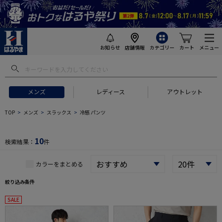
お知らせ
店舗情報
カテゴリー
カート
メニュー
 ギフトにおすすめ
#セットアップ スーツ
#長袖 ワイシャツ
#スー
メンズ
レディース
アウトレット
TOP
メンズ
スラックス
冷感 パンツ
10
検索結果：
件
カラーをまとめる
絞り込み条件
SALE