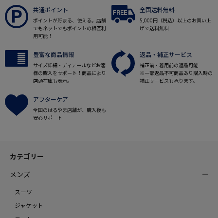
共通ポイント
全国送料無料
ポイントが貯まる、使える。店舗
5,000円（税込）以上のお買い上
でもネットでもポイントの相互利
げで送料無料
用可能！
豊富な商品情報
返品・補正サービス
サイズ詳細・ディテールなどお客
補正前・着用前の返品可能
様の購入をサポート！商品により
※一部返品不可商品あり購入時の
店頭在庫も表示。
補正サービスも承ります。
アフターケア
全国のはるやま店舗が、購入後も
安心サポート
カテゴリー
メンズ
スーツ
ジャケット