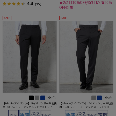
★2点目10%OFF/3点目以降20%
4.3
（15）
OFF対象
SALE
SALE
全3色
全2色
【i-Pants-アイパンツ-】バイオセンサー生地使
【i-Pants-アイパンツ-】バイオセンサー生地使
用【スリム】ノータック シャドウストライプ
用【レギュラー】ノータック ストライプ スラ
スラックス nero【スリムデザイン】
ックス リッケンバッカー