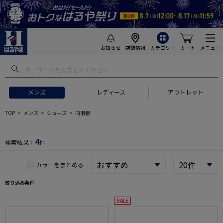
お知らせ
店舗情報
カテゴリー
カート
メニュー
 ギフトにおすすめ
#セットアップ スーツ
#長袖 ワイシャツ
#スー
メンズ
レディース
アウトレット
TOP
メンズ
シューズ
内羽根
4
検索結果：
件
カラーをまとめる
絞り込み条件
SALE