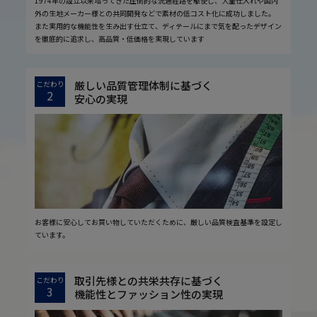
1974年の設立以来培ってきた圧倒的な流通経路を駆使し、大量仕入れや国内
外の生地メーカー様との共同開発などで素材の低コスト化に成功しました。
また実用的な機能性を生み出す仕立て、ディテールにまで気を配ったデザイン
を徹底的に追求し、高品質・低価格を実現しています
厳しい品質管理体制に基づく
こだわり
2
安心の実現
お客様に安心してお買い物していただくために、厳しい品質検査基準を設定し
ています。
取引先様との共栄共存に基づく
こだわり
3
機能性とファッション性の実現