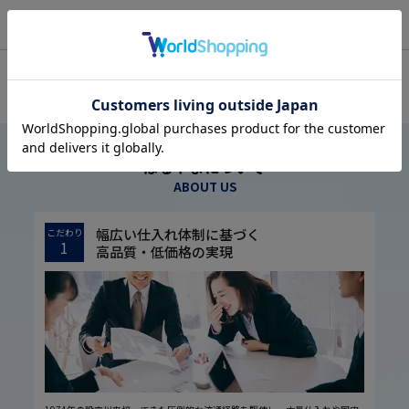
OFFICIAL SNS
はるやまについて
ABOUT US
幅広い仕入れ体制に基づく
こだわり
1
高品質・低価格の実現