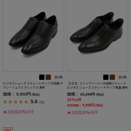
全2色
全2色
ビジネスシューズ ストレートチップ 内羽根 テ
【I.B.S】 スリップイージー内羽根ストレート
クシーリュクス アシックス 通年
ビジネス シューズ ストレートチップ 軽量 通年
価格：
9,900円
価格：
15,290円
(税込)
(税込)
35%off
5.0
（1）
9,900円
WEB価格：
(税込)
★2点目20%OFF
★2点目20%OFF
SALE