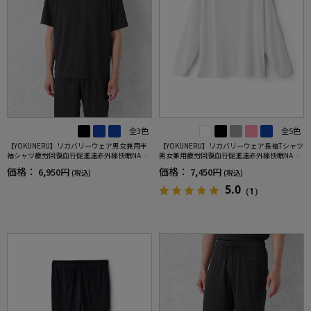
全3色
全5色
【YOKUNERU】リカバリーウェア男女兼用半
【YOKUNERU】リカバリーウェア長袖Tシャツ
袖シャツ疲労回復血行促進遠赤外線快眠NANO
男女兼用疲労回復血行促進遠赤外線快眠NANO
MIX(R)【一般医療機器】SS～LLサイズ
MIX(R)【一般医療機器】SS～LLサイズ
価格：
価格：
6,950円
7,450円
(税込)
(税込)
5.0
（1）