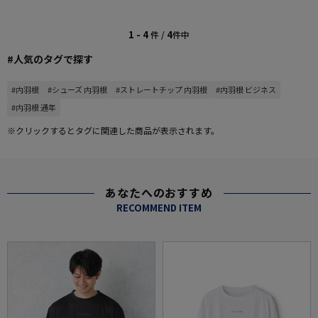
1 - 4
4
件 /
件中
#人気のタグで探す
#内羽根
#シューズ 内羽根
#ストレートチップ 内羽根
#内羽根 ビジネス
#内羽根 通年
※クリックするとタグに関連した商品が表示されます。
あなたへのおすすめ
RECOMMEND ITEM