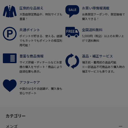
圧倒的な品揃え
お買い得情報満載
大型店限定商品や、特別サイズも
会員限定クーポンや、限定価格で
豊富！
購入できる！
共通ポイント
全国送料無料
ポイントが貯まる、使える。店舗
5,000円（税込）以上のお買い上
でもネットでもポイントの相互利
げで送料無料
用可能！
豊富な商品情報
返品・補正サービス
サイズ詳細・ディテールなどお客
補正前・着用前の返品可能
様の購入をサポート！商品により
※一部返品不可商品あり購入時の
店頭在庫も表示。
補正サービスも承ります。
アフターケア
全国のはるやま店舗が、購入後も
安心サポート
カテゴリー
メンズ