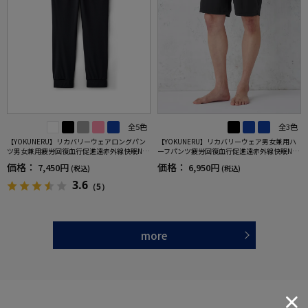
全5色
全3色
【YOKUNERU】リカバリーウェアロングパン
【YOKUNERU】リカバリーウェア男女兼用ハ
ツ男女兼用疲労回復血行促進遠赤外線快眠NA
ーフパンツ疲労回復血行促進遠赤外線快眠NA
NOMIX(R)【一般医療機器】SS～LLサイズ
NOMIX(R)【一般医療機器】SS～LLサイズ
価格：
価格：
7,450円
6,950円
(税込)
(税込)
3.6
（5）
more