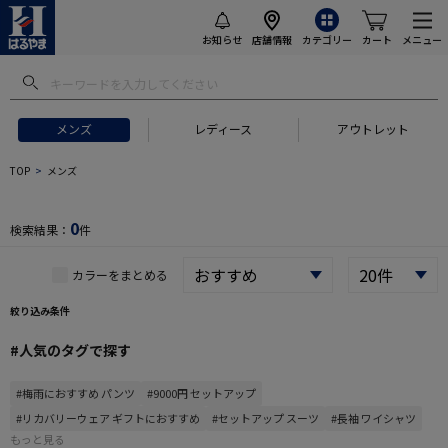
お知らせ
店舗情報
カテゴリー
カート
メニュー
メンズ
レディース
アウトレット
 ギフトにおすすめ
#セットアップ スーツ
#長袖 ワイシャツ
#スー
TOP
メンズ
0
検索結果：
件
カラーをまとめる
絞り込み条件
#人気のタグで探す
#梅雨におすすめ パンツ
#9000円 セットアップ
#リカバリーウェア ギフトにおすすめ
#セットアップ スーツ
#長袖 ワイシャツ
もっと見る