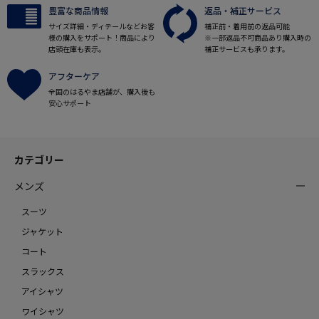
豊富な商品情報
返品・補正サービス
サイズ詳細・ディテールなどお客
補正前・着用前の返品可能
様の購入をサポート！商品により
※一部返品不可商品あり購入時の
店頭在庫も表示。
補正サービスも承ります。
アフターケア
全国のはるやま店舗が、購入後も
安心サポート
カテゴリー
メンズ
スーツ
ジャケット
コート
スラックス
アイシャツ
ワイシャツ