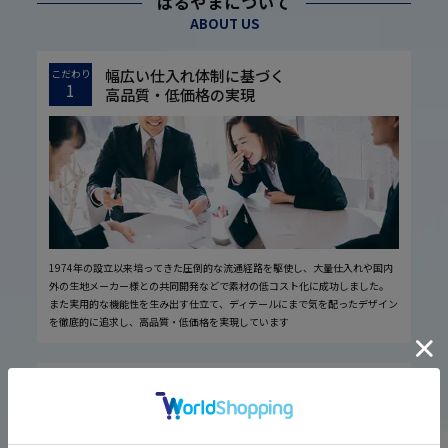
はるやまについて
ABOUT US
幅広い仕入れ体制に基づく
こだわり
1
高品質・低価格の実現
1974年の設立以来培ってきた圧倒的な流通経路を駆使し、大量仕入れや国内
外の生地メーカー様との共同開発などで素材の低コスト化に成功しました。
また実用的な機能性を生み出す仕立て、ディテールにまで気を配ったデザイン
を徹底的に追求し、高品質・低価格を実現しています
厳しい品質管理体制に基づく
こだわり
2
安心の実現