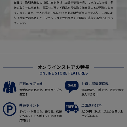
当社は、取引先様との共栄共存を重視した経営姿勢を貫いてきたことから、多
数の取引先に恵まれ、豊富なブランド商品を多数取り揃えることが可能になっ
ています。また、仕入れ先と一体になった商品開発がかのうであり、これによ
り「機能性の高さ」と「ファッション性の高さ」を同時に追求する強みを持っ
ています。
オンラインストアの特長
ONLINE STORE FEATURES
圧倒的な品揃え
お買い得情報満載
大型店限定商品や、特別サイズも
会員限定クーポンや、限定価格で
豊富！
購入できる！
共通ポイント
全国送料無料
ポイントが貯まる、使える。店舗
5,000円（税込）以上のお買い上
でもネットでもポイントの相互利
げで送料無料
用可能！