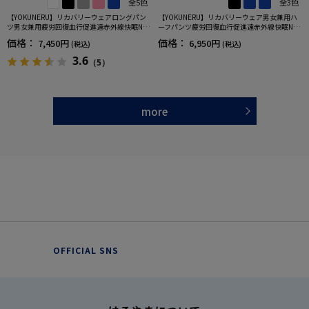
全5色
全3色
【YOKUNERU】リカバリーウェアロングパン
【YOKUNERU】リカバリーウェア男女兼用ハ
ツ男女兼用疲労回復血行促進遠赤外線快眠NA
ーフパンツ疲労回復血行促進遠赤外線快眠NA
NOMIX(R)【一般医療機器】SS～LLサイズ
NOMIX(R)【一般医療機器】SS～LLサイズ
価格：
価格：
7,450円
6,950円
(税込)
(税込)
3.6
（5）
more
OFFICIAL SNS