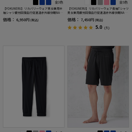
全3色
全5色
【YOKUNERU】リカバリーウェア男女兼用半
【YOKUNERU】リカバリーウェア長袖Tシャツ
袖シャツ疲労回復血行促進遠赤外線快眠NANO
男女兼用疲労回復血行促進遠赤外線快眠NANO
MIX(R)【一般医療機器】SS～LLサイズ
MIX(R)【一般医療機器】SS～LLサイズ
価格：
価格：
6,950円
7,450円
(税込)
(税込)
5.0
（1）