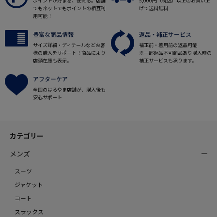
ポイントが貯まる、使える。店舗
5,000円（税込）以上のお買い上
でもネットでもポイントの相互利
げで送料無料
用可能！
豊富な商品情報
返品・補正サービス
サイズ詳細・ディテールなどお客
補正前・着用前の返品可能
様の購入をサポート！商品により
※一部返品不可商品あり購入時の
店頭在庫も表示。
補正サービスも承ります。
アフターケア
全国のはるやま店舗が、購入後も
安心サポート
カテゴリー
メンズ
スーツ
ジャケット
コート
スラックス