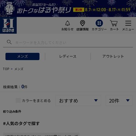
お知らせ
店舗情報
カテゴリー
カート
メニュー
 ギフトにおすすめ
#セットアップ スーツ
#長袖 ワイシャツ
#スー
メンズ
レディース
アウトレット
TOP
メンズ
0
検索結果：
件
カラーをまとめる
絞り込み条件
#人気のタグで探す