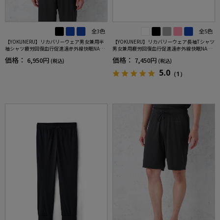
全3色
全5色
【YOKUNERU】リカバリーウェア男女兼用半
【YOKUNERU】リカバリーウェア長袖Tシャツ
袖シャツ疲労回復血行促進遠赤外線快眠NANO
男女兼用疲労回復血行促進遠赤外線快眠NANO
MIX(R)【一般医療機器】SS～LLサイズ
MIX(R)【一般医療機器】SS～LLサイズ
価格：
価格：
6,950円
7,450円
(税込)
(税込)
5.0
（1）