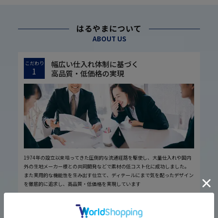
はるやまについて
ABOUT US
幅広い仕入れ体制に基づく
こだわり
1
高品質・低価格の実現
1974年の設立以来培ってきた圧倒的な流通経路を駆使し、大量仕入れや国内
外の生地メーカー様との共同開発などで素材の低コスト化に成功しました。
また実用的な機能性を生み出す仕立て、ディテールにまで気を配ったデザイン
を徹底的に追求し、高品質・低価格を実現しています
厳しい品質管理体制に基づく
こだわり