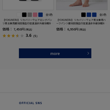
全5色
全3色
【YOKUNERU】リカバリーウェアロングパン
【YOKUNERU】リカバリーウェア男女兼用ハ
ツ男女兼用疲労回復血行促進遠赤外線快眠NA
ーフパンツ疲労回復血行促進遠赤外線快眠NA
NOMIX(R)【一般医療機器】SS～LLサイズ
NOMIX(R)【一般医療機器】SS～LLサイズ
価格：
価格：
7,450円
6,950円
(税込)
(税込)
3.6
（5）
more
OFFICIAL SNS