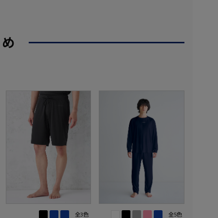
すめ
全3色
全5色