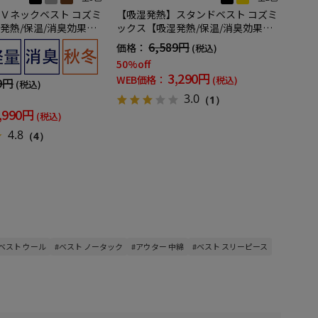
Ｖネックベスト コズミ
【吸湿発熱】スタンドベスト コズミ
発熱/保温/消臭効果】
ックス【吸湿発熱/保温/消臭効果】
中綿 無地 カジュアルアウター リッ
6,589円
価格：
(税込)
 秋冬
ケンバッカー 秋冬
50%off
3,290円
WEB価格：
(税込)
9円
(税込)
3.0
（1）
,990円
(税込)
4.8
（4）
#ベスト ウール
#ベスト ノータック
#アウター 中綿
#ベスト スリーピース