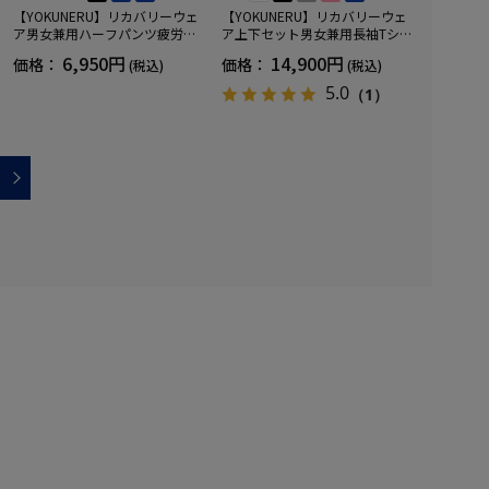
【YOKUNERU】リカバリーウェ
【YOKUNERU】リカバリーウェ
ア男女兼用ハーフパンツ疲労回
ア上下セット男女兼用長袖Tシャ
復血行促進遠赤外線快眠NANOM
ツ+ロングパンツ疲労回復血行促
6,950円
14,900円
価格：
価格：
(税込)
(税込)
IX(R)【一般医療機器】SS～LLサ
進遠赤外線快眠NANOMIX(R)【一
イズ
般医療機器】SS～LLサイズ
5.0
（1）