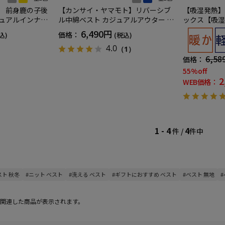
【カンサイ・ヤマモト】リバーシブ
】 前身鹿の子後
【吸湿発熱】
ル中綿ベスト カジュアルアウター 無
ジュアルインナー
ックス【吸湿
地 秋冬
温 秋冬
中綿 無地 カジュアルアウター リッ
6,490円
価格：
(税込)
込)
ケンバッカー
4.0
（1）
6,58
価格：
55%off
2
WEB価格：
1 - 4
4
件 /
件中
スト 秋冬
#ニット ベスト
#洗える ベスト
#ギフトにおすすめ ベスト
#ベスト 無地
関連した商品が表示されます。