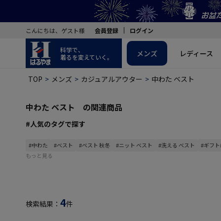
こんにちは、ゲスト様
会員登録
ログイン
科学で、
メンズ
レディース
着るを変えていく。
TOP
メンズ
カジュアルアウター
中わた ベスト
中わた ベスト の関連商品
#人気のタグで探す
#中わた
#ベスト
#ベスト 秋冬
#ニット ベスト
#洗える ベスト
#ギフト
もっと見る
4
検索結果：
件