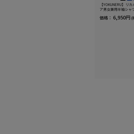
【YOKUNERU】リ
ア男女兼用半袖シャ
血行促進遠赤外線快眠N
6,950円
価格：
(
(R)【一般医療機器】
ズ