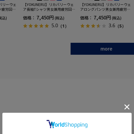
カバリーウェ
【YOKUNERU】リカバリーウェ
【YOKUNERU】リカバリーウェ
ツ疲労回復
ア長袖Tシャツ男女兼用疲労回復
アロングパンツ男女兼用疲労回
ANOMIX
血行促進遠赤外線快眠NANOMIX
復血行促進遠赤外線快眠NANOM
7,450円
7,450円
価格：
価格：
税込)
(税込)
(税込)
SS～LLサイ
(R)【一般医療機器】SS～LLサイ
IX(R)【一般医療機器】SS～LLサ
ズ
イズ
5.0
3.6
（1）
（5）
more