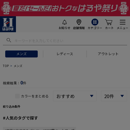
お知らせ
店舗情報
カテゴリー
カート
メニュー
 ギフトにおすすめ
#セットアップ スーツ
#長袖 ワイシャツ
#スー
メンズ
レディース
アウトレット
TOP
メンズ
0
検索結果：
件
カラーをまとめる
絞り込み条件
#人気のタグで探す