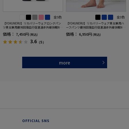
全5色
全3色
【YOKUNERU】リカバリーウェアロングパン
【YOKUNERU】リカバリーウェア男女兼用ハ
ツ男女兼用疲労回復血行促進遠赤外線快眠NA
ーフパンツ疲労回復血行促進遠赤外線快眠NA
NOMIX(R)【一般医療機器】SS～LLサイズ
NOMIX(R)【一般医療機器】SS～LLサイズ
価格：
価格：
7,450円
6,950円
(税込)
(税込)
3.6
（5）
more
OFFICIAL SNS