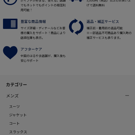
ポイントが貯まる、使える。店舗
5,000円（税込）以上のお買い上
でもネットでもポイントの相互利
げで送料無料
用可能！
豊富な商品情報
返品・補正サービス
サイズ詳細・ディテールなどお客
補正前・着用前の返品可能
様の購入をサポート！商品により
※一部返品不可商品あり購入時の
店頭在庫も表示。
補正サービスも承ります。
アフターケア
全国のはるやま店舗が、購入後も
安心サポート
カテゴリー
メンズ
スーツ
ジャケット
コート
スラックス