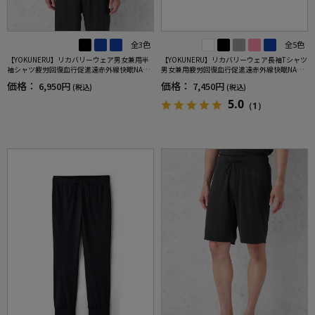
全3色
全5色
【YOKUNERU】リカバリーウェア男女兼用半
【YOKUNERU】リカバリーウェア長袖Tシャツ
袖シャツ疲労回復血行促進遠赤外線快眠NANO
男女兼用疲労回復血行促進遠赤外線快眠NANO
MIX(R)【一般医療機器】SS～LLサイズ
MIX(R)【一般医療機器】SS～LLサイズ
価格：
価格：
6,950円
7,450円
(税込)
(税込)
5.0
（1）