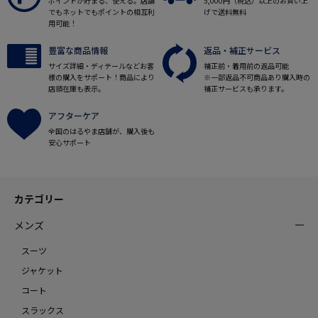
ポイントが貯まる、使える。店舗
5,000円（税込）以上のお買い上
でもネットでもポイントの相互利
げで送料無料
用可能！
豊富な商品情報
返品・補正サービス
サイズ詳細・ディテールなどお客
補正前・着用前の返品可能
様の購入をサポート！商品により
※一部返品不可商品あり購入時の
店頭在庫も表示。
補正サービスも承ります。
アフターケア
全国のはるやま店舗が、購入後も
安心サポート
カテゴリー
メンズ
スーツ
ジャケット
コート
スラックス