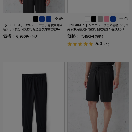
全3色
全5色
【YOKUNERU】リカバリーウェア男女兼用半
【YOKUNERU】リカバリーウェア長袖Tシャツ
袖シャツ疲労回復血行促進遠赤外線快眠NANO
男女兼用疲労回復血行促進遠赤外線快眠NANO
MIX(R)【一般医療機器】SS～LLサイズ
MIX(R)【一般医療機器】SS～LLサイズ
価格：
価格：
6,950円
7,450円
(税込)
(税込)
5.0
（1）