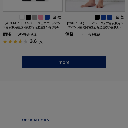
全5色
全3色
【YOKUNERU】リカバリーウェアロングパン
【YOKUNERU】リカバリーウェア男女兼用ハ
ツ男女兼用疲労回復血行促進遠赤外線快眠NA
ーフパンツ疲労回復血行促進遠赤外線快眠NA
NOMIX(R)【一般医療機器】SS～LLサイズ
NOMIX(R)【一般医療機器】SS～LLサイズ
価格：
価格：
7,450円
6,950円
(税込)
(税込)
3.6
（5）
more
OFFICIAL SNS