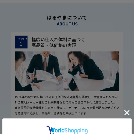
はるやまについて
ABOUT US
幅広い仕入れ体制に基づく
こだわり
1
高品質・低価格の実現
1974年の設立以来培ってきた圧倒的な流通経路を駆使し、大量仕入れや国内
外の生地メーカー様との共同開発などで素材の低コスト化に成功しました。
また実用的な機能性を生み出す仕立て、ディテールにまで気を配ったデザイン
を徹底的に追求し、高品質・低価格を実現しています
厳しい品質管理体制に基づく
こだわり