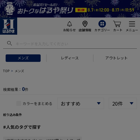
お知らせ
店舗情報
カテゴリー
カート
メニュー
 ギフトにおすすめ
#セットアップ スーツ
#長袖 ワイシャツ
#スー
メンズ
レディース
アウトレット
TOP
メンズ
0
検索結果：
件
カラーをまとめる
絞り込み条件
#人気のタグで探す