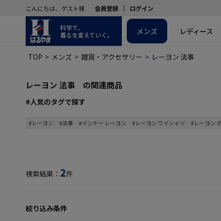
こんにちは、ゲスト様
会員登録
ログイン
科学で、
メンズ
レディース
着るを変えていく。
TOP
メンズ
雑貨・アクセサリー
レーヨン 法事
レーヨン 法事 の関連商品
#人気のタグで探す
#レーヨン
#法事
#インナー レーヨン
#レーヨン ワイシャツ
#レーヨン 
2
検索結果：
件
絞り込み条件