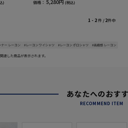
5,280円
価格：
込)
(税込)
1 - 2
2
件 /
件中
ンナー レーヨン
#レーヨン ワイシャツ
#レーヨン ポロシャツ
#高級感 レーヨン
関連した商品が表示されます。
あなたへのおす
RECOMMEND ITEM