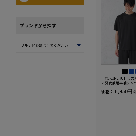
ブランド
から探す
【YOKUNERU】リ
ア男女兼用半袖シャ
血行促進遠赤外線快眠N
6,950円
価格：
(
(R)【一般医療機器】
ズ