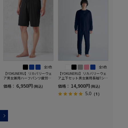
全3色
全5色
【YOKUNERU】リカバリーウェ
【YOKUNERU】リカバリーウェ
ア男女兼用ハーフパンツ疲労回
ア上下セット男女兼用長袖Tシャ
復血行促進遠赤外線快眠NANOM
ツ+ロングパンツ疲労回復血行促
6,950円
14,900円
価格：
価格：
(税込)
(税込)
IX(R)【一般医療機器】SS～LLサ
進遠赤外線快眠NANOMIX(R)【一
イズ
般医療機器】SS～LLサイズ
5.0
（1）