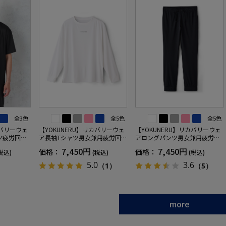
全3色
全5色
全5色
カバリーウェ
【YOKUNERU】リカバリーウェ
【YOKUNERU】リカバリーウェ
ツ疲労回復
ア長袖Tシャツ男女兼用疲労回復
アロングパンツ男女兼用疲労回
ANOMIX
血行促進遠赤外線快眠NANOMIX
復血行促進遠赤外線快眠NANOM
7,450円
7,450円
価格：
価格：
税込)
(税込)
(税込)
SS～LLサイ
(R)【一般医療機器】SS～LLサイ
IX(R)【一般医療機器】SS～LLサ
ズ
イズ
5.0
3.6
（1）
（5）
more