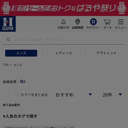
お知らせ
店舗情報
カテゴリー
カート
メニュー
 ギフトにおすすめ
#セットアップ スーツ
#長袖 ワイシャツ
#スー
メンズ
レディース
アウトレット
TOP
メンズ
0
検索結果：
件
カラーをまとめる
絞り込み条件
#人気のタグで探す