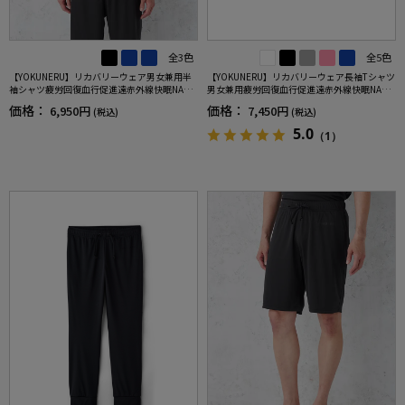
全3色
全5色
【YOKUNERU】リカバリーウェア男女兼用半
【YOKUNERU】リカバリーウェア長袖Tシャツ
袖シャツ疲労回復血行促進遠赤外線快眠NANO
男女兼用疲労回復血行促進遠赤外線快眠NANO
MIX(R)【一般医療機器】SS～LLサイズ
MIX(R)【一般医療機器】SS～LLサイズ
価格：
価格：
6,950円
7,450円
(税込)
(税込)
5.0
（1）