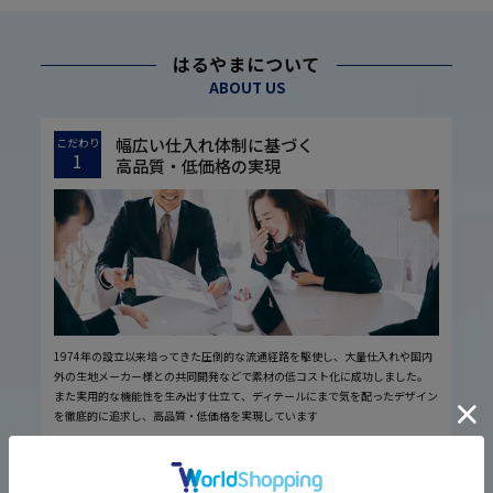
はるやまについて
ABOUT US
幅広い仕入れ体制に基づく
こだわり
1
高品質・低価格の実現
1974年の設立以来培ってきた圧倒的な流通経路を駆使し、大量仕入れや国内
外の生地メーカー様との共同開発などで素材の低コスト化に成功しました。
また実用的な機能性を生み出す仕立て、ディテールにまで気を配ったデザイン
を徹底的に追求し、高品質・低価格を実現しています
厳しい品質管理体制に基づく
こだわり