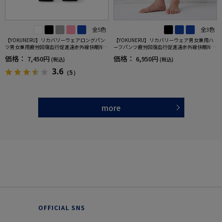
全5色
全3色
【YOKUNERU】リカバリーウェアロングパン
【YOKUNERU】リカバリーウェア男女兼用ハ
ツ男女兼用疲労回復血行促進遠赤外線快眠NA
ーフパンツ疲労回復血行促進遠赤外線快眠NA
NOMIX(R)【一般医療機器】SS～LLサイズ
NOMIX(R)【一般医療機器】SS～LLサイズ
価格：
価格：
7,450円
6,950円
(税込)
(税込)
3.6
（5）
more
OFFICIAL SNS