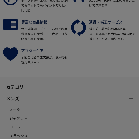
ポイントが貯まる、使える。店舗
5,000円（税込）以上のお買い上
でもネットでもポイントの相互利
げで送料無料
用可能！
豊富な商品情報
返品・補正サービス
サイズ詳細・ディテールなどお客
補正前・着用前の返品可能
様の購入をサポート！商品により
※一部返品不可商品あり購入時の
店頭在庫も表示。
補正サービスも承ります。
アフターケア
全国のはるやま店舗が、購入後も
安心サポート
カテゴリー
メンズ
スーツ
ジャケット
コート
スラックス