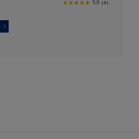
イズ
般医療機器】SS～LLサイズ
5.0
（1）