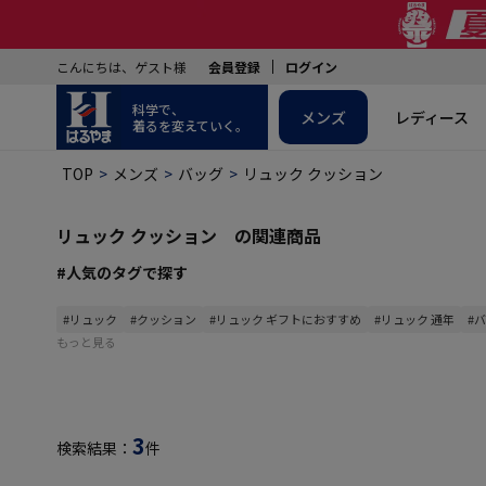
こんにちは、ゲスト様
会員登録
ログイン
科学で、
メンズ
レディース
着るを変えていく。
TOP
メンズ
バッグ
リュック クッション
リュック クッション の関連商品
#人気のタグで探す
#リュック
#クッション
#リュック ギフトにおすすめ
#リュック 通年
#
もっと見る
3
検索結果：
件