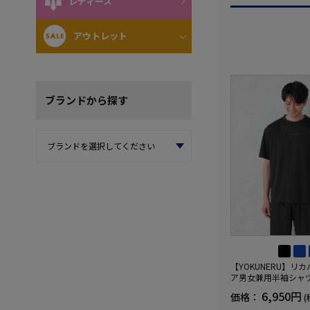
レディース
アウトレット
ブランド
から探す
【YOKUNERU】リ
ア男女兼用半袖シャ
血行促進遠赤外線快眠N
6,950円
価格：
(
(R)【一般医療機器】