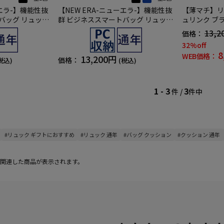
ーエラ-】機能性抜
【NEW ERA-ニューエラ-】機能性抜
【薄マチ】リ
バッグ リュック
群 ビジネススマートバッグ リュック
ュリンク ブ
充実収納 無地 通年
無地 通年
13,2
価格：
32%off
8
WEB価格：
13,200円
価格：
税込)
(税込)
1 - 3
3
件 /
件中
#リュック ギフトにおすすめ
#リュック 通年
#バッグ クッション
#クッション 通年
関連した商品が表示されます。