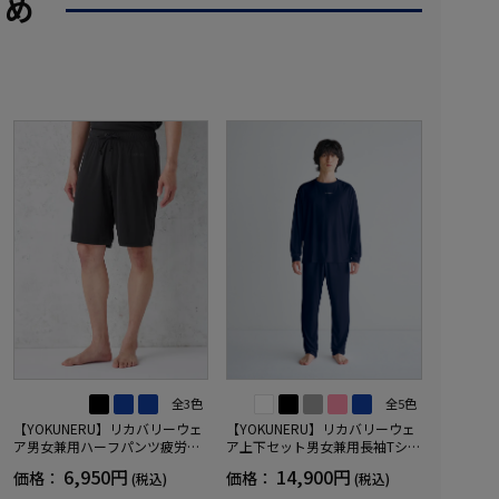
すめ
全3色
全5色
【YOKUNERU】リカバリーウェ
【YOKUNERU】リカバリーウェ
ア男女兼用ハーフパンツ疲労回
ア上下セット男女兼用長袖Tシャ
復血行促進遠赤外線快眠NANOM
ツ+ロングパンツ疲労回復血行促
6,950円
14,900円
価格：
価格：
(税込)
(税込)
IX(R)【一般医療機器】SS～LLサ
進遠赤外線快眠NANOMIX(R)【一