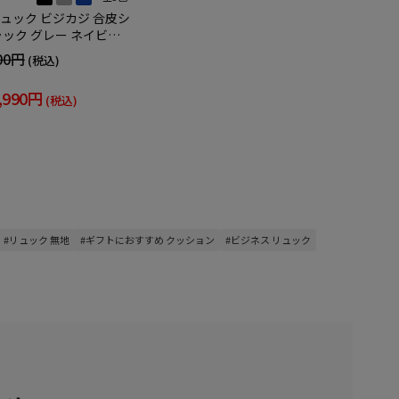
ュック ビジカジ 合皮シ
ラック グレー ネイビー
00円
(税込)
,990円
(税込)
#リュック 無地
#ギフトにおすすめ クッション
#ビジネス リュック