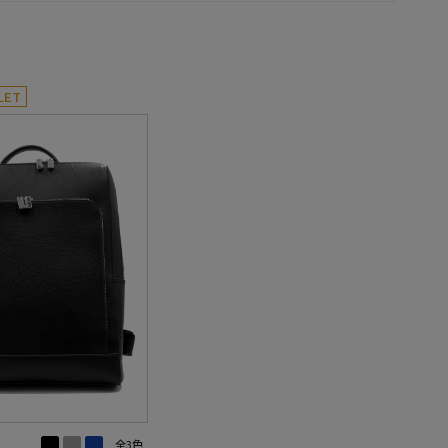
LET
全3色