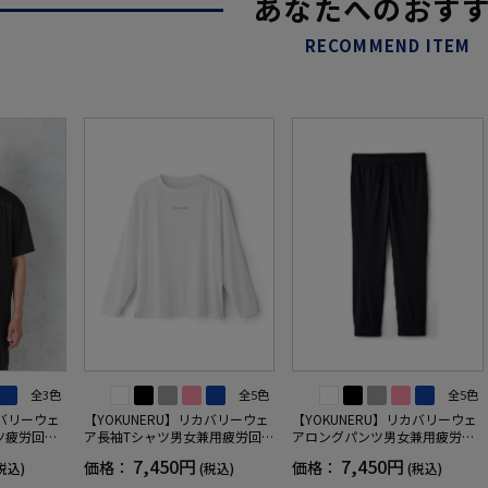
あなたへのおす
RECOMMEND ITEM
全3色
全5色
全5色
カバリーウェ
【YOKUNERU】リカバリーウェ
【YOKUNERU】リカバリーウェ
ツ疲労回復
ア長袖Tシャツ男女兼用疲労回復
アロングパンツ男女兼用疲労回
ANOMIX
血行促進遠赤外線快眠NANOMIX
復血行促進遠赤外線快眠NANOM
7,450円
7,450円
価格：
価格：
税込)
(税込)
(税込)
SS～LLサイ
(R)【一般医療機器】SS～LLサイ
IX(R)【一般医療機器】SS～LLサ