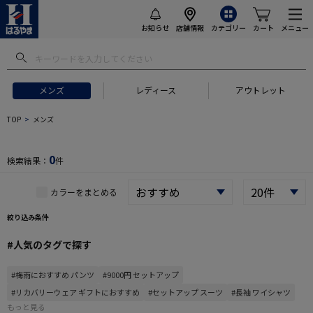
お知らせ
店舗情報
カテゴリー
カート
メニュー
メンズ
レディース
アウトレット
 ギフトにおすすめ
#セットアップ スーツ
#長袖 ワイシャツ
#スー
TOP
メンズ
0
検索結果：
件
カラーをまとめる
絞り込み条件
#人気のタグで探す
#梅雨におすすめ パンツ
#9000円 セットアップ
#リカバリーウェア ギフトにおすすめ
#セットアップ スーツ
#長袖 ワイシャツ
もっと見る