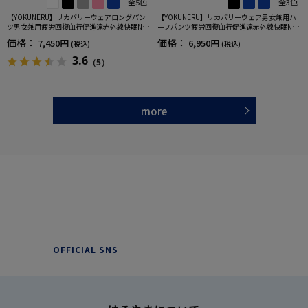
全5色
全3色
【YOKUNERU】リカバリーウェアロングパン
【YOKUNERU】リカバリーウェア男女兼用ハ
ツ男女兼用疲労回復血行促進遠赤外線快眠NA
ーフパンツ疲労回復血行促進遠赤外線快眠NA
NOMIX(R)【一般医療機器】SS～LLサイズ
NOMIX(R)【一般医療機器】SS～LLサイズ
価格：
価格：
7,450円
6,950円
(税込)
(税込)
3.6
（5）
more
OFFICIAL SNS