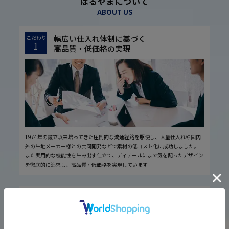
はるやまについて
ABOUT US
幅広い仕入れ体制に基づく
こだわり
1
高品質・低価格の実現
1974年の設立以来培ってきた圧倒的な流通経路を駆使し、大量仕入れや国内
外の生地メーカー様との共同開発などで素材の低コスト化に成功しました。
また実用的な機能性を生み出す仕立て、ディテールにまで気を配ったデザイン
を徹底的に追求し、高品質・低価格を実現しています
厳しい品質管理体制に基づく
こだわり
2
安心の実現