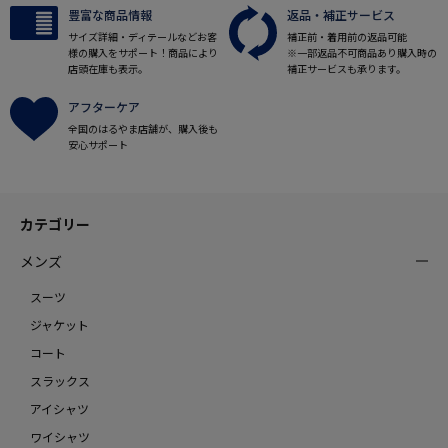
豊富な商品情報
返品・補正サービス
サイズ詳細・ディテールなどお客
補正前・着用前の返品可能
様の購入をサポート！商品により
※一部返品不可商品あり購入時の
店頭在庫も表示。
補正サービスも承ります。
アフターケア
全国のはるやま店舗が、購入後も
安心サポート
カテゴリー
メンズ
スーツ
ジャケット
コート
スラックス
アイシャツ
ワイシャツ