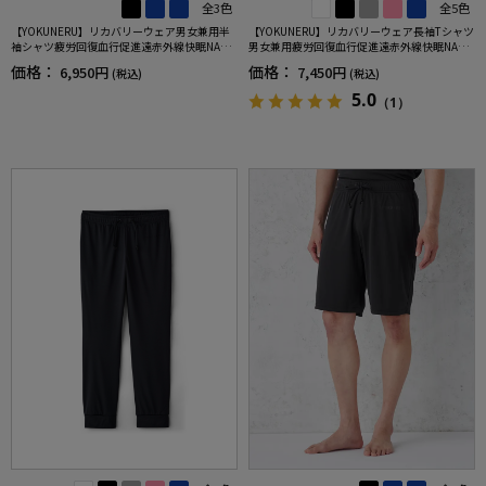
全3色
全5色
【YOKUNERU】リカバリーウェア男女兼用半
【YOKUNERU】リカバリーウェア長袖Tシャツ
袖シャツ疲労回復血行促進遠赤外線快眠NANO
男女兼用疲労回復血行促進遠赤外線快眠NANO
MIX(R)【一般医療機器】SS～LLサイズ
MIX(R)【一般医療機器】SS～LLサイズ
価格：
価格：
6,950円
7,450円
(税込)
(税込)
5.0
（1）