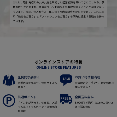
当社は、取引先様との共栄共存を重視した経営姿勢を貫いてきたことから、多
数の取引先に恵まれ、豊富なブランド商品を多数取り揃えることが可能になっ
ています。また、仕入れ先と一体になった商品開発がかのうであり、これによ
り「機能性の高さ」と「ファッション性の高さ」を同時に追求する強みを持っ
ています。
オンラインストアの特長
ONLINE STORE FEATURES
圧倒的な品揃え
お買い得情報満載
大型店限定商品や、特別サイズも
会員限定クーポンや、限定価格で
豊富！
購入できる！
共通ポイント
全国送料無料
ポイントが貯まる、使える。店舗
5,000円（税込）以上のお買い上
でもネットでもポイントの相互利
げで送料無料
用可能！