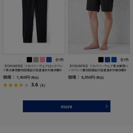
全5色
全3色
【YOKUNERU】リカバリーウェアロングパン
【YOKUNERU】リカバリーウェア男女兼用ハ
ツ男女兼用疲労回復血行促進遠赤外線快眠NA
ーフパンツ疲労回復血行促進遠赤外線快眠NA
NOMIX(R)【一般医療機器】SS～LLサイズ
NOMIX(R)【一般医療機器】SS～LLサイズ
価格：
価格：
7,450円
6,950円
(税込)
(税込)
3.6
（5）
more