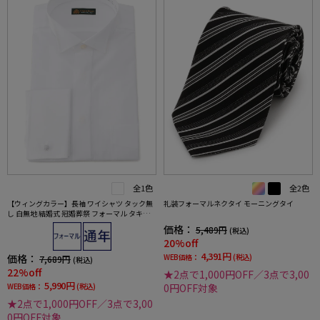
全1色
全2色
【ウィングカラー】長袖 ワイシャツ タック無
礼装フォーマルネクタイ モーニングタイ
し 白無地 結婚式 冠婚葬祭 フォーマル タキシ
ード モーニング 正礼装 蝶ネクタイ向け
価格：
5,489円
(税込)
20%off
4,391円
価格：
WEB価格：
(税込)
7,689円
(税込)
22%off
★2点で1,000円OFF／3点で3,00
5,990円
WEB価格：
(税込)
0円OFF対象
★2点で1,000円OFF／3点で3,00
0円OFF対象