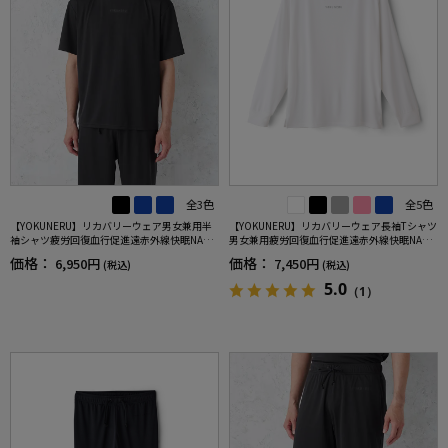
全3色
全5色
【YOKUNERU】リカバリーウェア男女兼用半
【YOKUNERU】リカバリーウェア長袖Tシャツ
袖シャツ疲労回復血行促進遠赤外線快眠NANO
男女兼用疲労回復血行促進遠赤外線快眠NANO
MIX(R)【一般医療機器】SS～LLサイズ
MIX(R)【一般医療機器】SS～LLサイズ
価格：
価格：
6,950円
7,450円
(税込)
(税込)
5.0
（1）