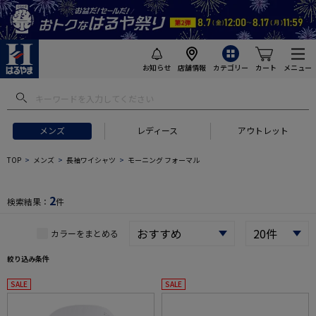
お知らせ
店舗情報
カテゴリー
カート
メニュー
 ギフトにおすすめ
#セットアップ スーツ
#長袖 ワイシャツ
#スー
メンズ
レディース
アウトレット
TOP
メンズ
長袖ワイシャツ
モーニング フォーマル
2
検索結果：
件
カラーをまとめる
絞り込み条件
SALE
SALE