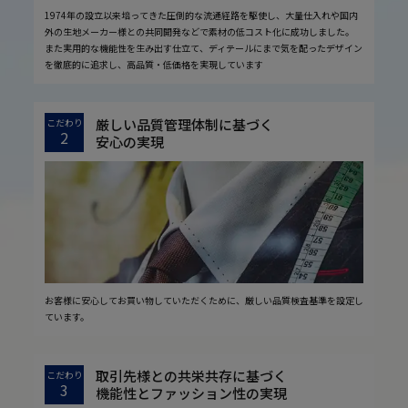
1974年の設立以来培ってきた圧倒的な流通経路を駆使し、大量仕入れや国内
外の生地メーカー様との共同開発などで素材の低コスト化に成功しました。
また実用的な機能性を生み出す仕立て、ディテールにまで気を配ったデザイン
を徹底的に追求し、高品質・低価格を実現しています
厳しい品質管理体制に基づく
こだわり
2
安心の実現
お客様に安心してお買い物していただくために、厳しい品質検査基準を設定し
ています。
取引先様との共栄共存に基づく
こだわり
3
機能性とファッション性の実現