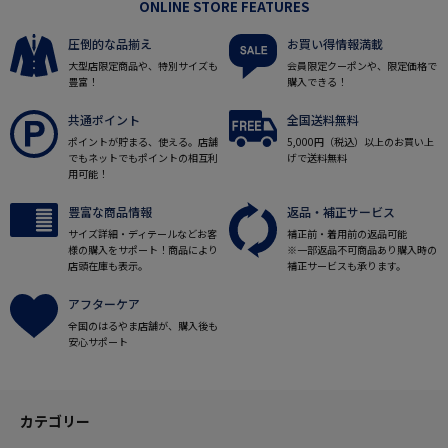
ONLINE STORE FEATURES
圧倒的な品揃え
お買い得情報満載
大型店限定商品や、特別サイズも
会員限定クーポンや、限定価格で
豊富！
購入できる！
共通ポイント
全国送料無料
ポイントが貯まる、使える。店舗
5,000円（税込）以上のお買い上
でもネットでもポイントの相互利
げで送料無料
用可能！
豊富な商品情報
返品・補正サービス
サイズ詳細・ディテールなどお客
補正前・着用前の返品可能
様の購入をサポート！商品により
※一部返品不可商品あり購入時の
店頭在庫も表示。
補正サービスも承ります。
アフターケア
全国のはるやま店舗が、購入後も
安心サポート
カテゴリー