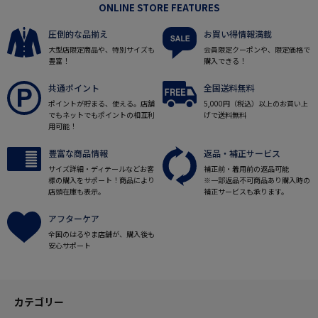
ONLINE STORE FEATURES
圧倒的な品揃え
お買い得情報満載
大型店限定商品や、特別サイズも
会員限定クーポンや、限定価格で
豊富！
購入できる！
共通ポイント
全国送料無料
ポイントが貯まる、使える。店舗
5,000円（税込）以上のお買い上
でもネットでもポイントの相互利
げで送料無料
用可能！
豊富な商品情報
返品・補正サービス
サイズ詳細・ディテールなどお客
補正前・着用前の返品可能
様の購入をサポート！商品により
※一部返品不可商品あり購入時の
店頭在庫も表示。
補正サービスも承ります。
アフターケア
全国のはるやま店舗が、購入後も
安心サポート
カテゴリー