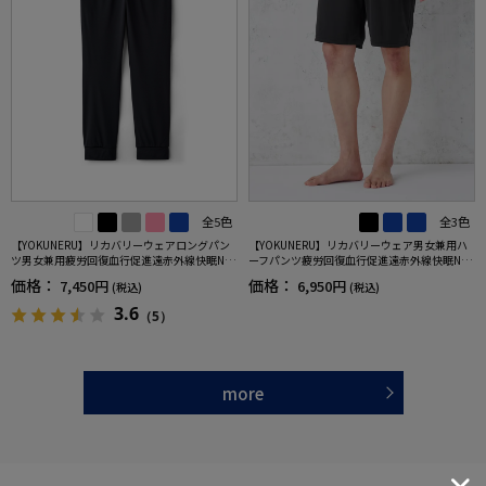
全5色
全3色
【YOKUNERU】リカバリーウェアロングパン
【YOKUNERU】リカバリーウェア男女兼用ハ
ツ男女兼用疲労回復血行促進遠赤外線快眠NA
ーフパンツ疲労回復血行促進遠赤外線快眠NA
NOMIX(R)【一般医療機器】SS～LLサイズ
NOMIX(R)【一般医療機器】SS～LLサイズ
価格：
価格：
7,450円
6,950円
(税込)
(税込)
3.6
（5）
more