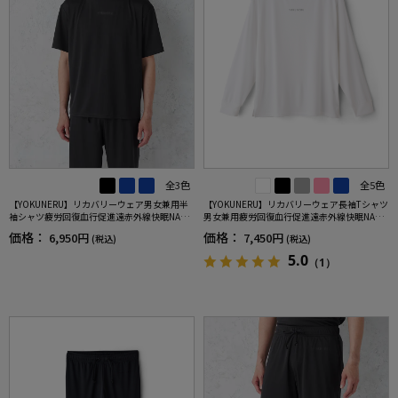
全3色
全5色
【YOKUNERU】リカバリーウェア男女兼用半
【YOKUNERU】リカバリーウェア長袖Tシャツ
袖シャツ疲労回復血行促進遠赤外線快眠NANO
男女兼用疲労回復血行促進遠赤外線快眠NANO
MIX(R)【一般医療機器】SS～LLサイズ
MIX(R)【一般医療機器】SS～LLサイズ
価格：
価格：
6,950円
7,450円
(税込)
(税込)
5.0
（1）