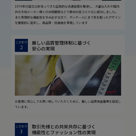
1974年の設立以来培ってきた圧倒的な流通経路を駆使し、大量仕入れや国内
外の生地メーカー様との共同開発などで素材の低コスト化に成功しました。
また実用的な機能性を生み出す仕立て、ディテールにまで気を配ったデザイン
を徹底的に追求し、高品質・低価格を実現しています
厳しい品質管理体制に基づく
こだわり
2
安心の実現
お客様に安心してお買い物していただくために、厳しい品質検査基準を設定し
ています。
取引先様との共栄共存に基づく
こだわり
3
機能性とファッション性の実現