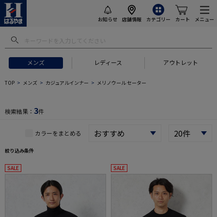
お知らせ
店舗情報
カテゴリー
カート
メニュー
メンズ
レディース
アウトレット
 ギフトにおすすめ
#セットアップ スーツ
#長袖 ワイシャツ
#スー
TOP
メンズ
カジュアルインナー
メリノウール セーター
3
検索結果：
件
カラーをまとめる
絞り込み条件
SALE
SALE