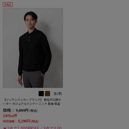
SALE
全2色
【リッケンバッカーブラック】 梳毛ポロ襟セ
ーター カジュアルインナー ニット 長袖 保温
秋冬
価格：
9,889円
(税込)
16%off
8,290円
WEB価格：
(税込)
★2点で1,000円OFF／3点で3,00