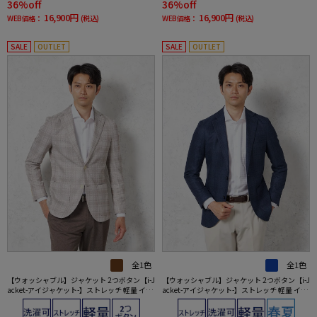
36%off
36%off
16,900円
16,900円
WEB価格：
(税込)
WEB価格：
(税込)
SALE
OUTLET
SALE
OUTLET
全1色
全1色
【ウォッシャブル】ジャケット 2つボタン【i-J
【ウォッシャブル】ジャケット 2つボタン【i-J
acket-アイジャケット-】ストレッチ 軽量 イタ
acket-アイジャケット-】ストレッチ 軽量 イタ
リアンチェック柄 ベージュ 春夏
リアンチェック柄 ネイビー 春夏