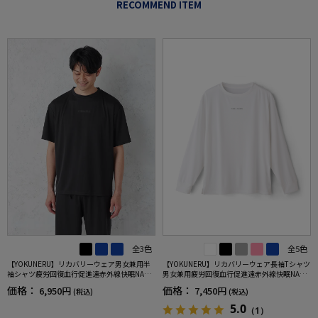
RECOMMEND ITEM
全3色
全5色
【YOKUNERU】リカバリーウェア男女兼用半
【YOKUNERU】リカバリーウェア長袖Tシャツ
袖シャツ疲労回復血行促進遠赤外線快眠NANO
男女兼用疲労回復血行促進遠赤外線快眠NANO
MIX(R)【一般医療機器】SS～LLサイズ
MIX(R)【一般医療機器】SS～LLサイズ
価格：
価格：
6,950円
7,450円
(税込)
(税込)
5.0
（1）