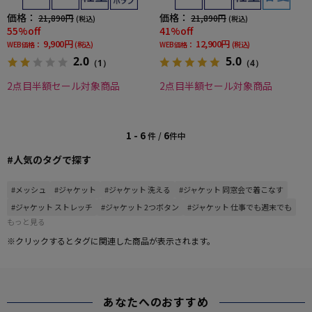
価格：
価格：
21,890円
21,890円
(税込)
(税込)
55%off
41%off
9,900円
12,900円
WEB価格：
(税込)
WEB価格：
(税込)
2.0
5.0
（1）
（4）
2点目半額セール対象商品
2点目半額セール対象商品
1 - 6
6
件 /
件中
#人気のタグで探す
#メッシュ
#ジャケット
#ジャケット 洗える
#ジャケット 同窓会で着こなす
#ジャケット ストレッチ
#ジャケット 2つボタン
#ジャケット 仕事でも週末でも
もっと見る
※クリックするとタグに関連した商品が表示されます。
あなたへのおすすめ