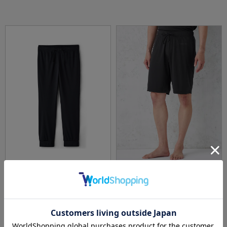
全5色
全3色
【YOKUNERU】リカバリーウェアロングパン
【YOKUNERU】リカバリーウェア男女兼用ハ
ツ男女兼用疲労回復血行促進遠赤外線快眠NA
ーフパンツ疲労回復血行促進遠赤外線快眠NA
NOMIX(R)【一般医療機器】SS～LLサイズ
NOMIX(R)【一般医療機器】SS～LLサイズ
価格：
価格：
7,450円
6,950円
(税込)
(税込)
3.6
（5）