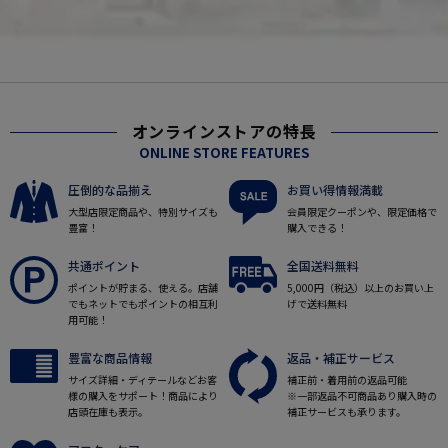
オンラインストアの特長
ONLINE STORE FEATURES
圧倒的な品揃え
お買い得情報満載
大型店限定商品や、特別サイズも
会員限定クーポンや、限定価格で
豊富！
購入できる！
共通ポイント
全国送料無料
ポイントが貯まる、使える。店舗
5,000円（税込）以上のお買い上
でもネットでもポイントの相互利
げで送料無料
用可能！
豊富な商品情報
返品・補正サービス
サイズ詳細・ディテールなどお客
補正前・着用前の返品可能
様の購入をサポート！商品により
※一部返品不可商品あり購入時の
店頭在庫も表示。
補正サービスも承ります。