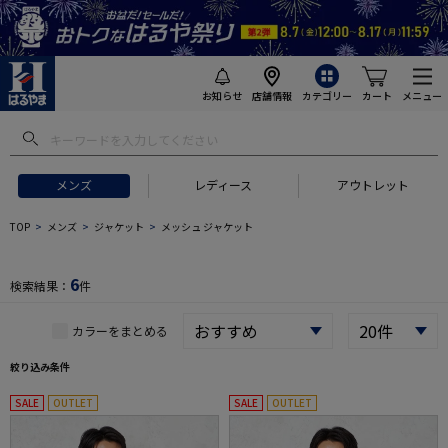
お知らせ
店舗情報
カテゴリー
カート
メニュー
 ギフトにおすすめ
#セットアップ スーツ
#長袖 ワイシャツ
#スー
メンズ
レディース
アウトレット
TOP
メンズ
ジャケット
メッシュ ジャケット
6
検索結果：
件
カラーをまとめる
絞り込み条件
SALE
OUTLET
SALE
OUTLET