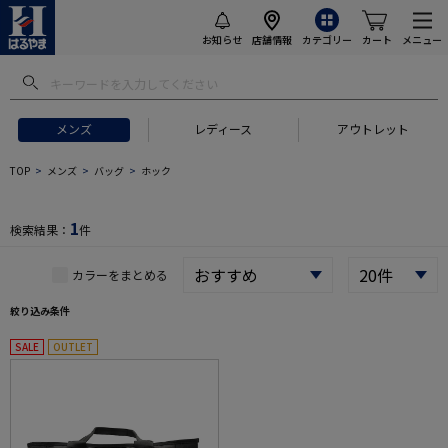
お知らせ
店舗情報
カテゴリー
カート
メニュー
メンズ
レディース
アウトレット
 ギフトにおすすめ
#セットアップ スーツ
#長袖 ワイシャツ
#スー
TOP
メンズ
バッグ
ホック
1
検索結果：
件
カラーをまとめる
絞り込み条件
SALE
OUTLET