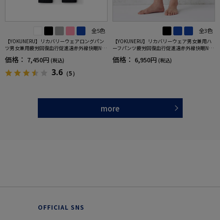
全5色
全3色
【YOKUNERU】リカバリーウェアロングパン
【YOKUNERU】リカバリーウェア男女兼用ハ
ツ男女兼用疲労回復血行促進遠赤外線快眠NA
ーフパンツ疲労回復血行促進遠赤外線快眠NA
NOMIX(R)【一般医療機器】SS～LLサイズ
NOMIX(R)【一般医療機器】SS～LLサイズ
価格：
価格：
7,450円
6,950円
(税込)
(税込)
3.6
（5）
more
OFFICIAL SNS