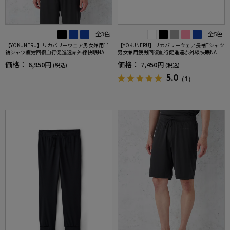
全3色
全5色
【YOKUNERU】リカバリーウェア男女兼用半
【YOKUNERU】リカバリーウェア長袖Tシャツ
袖シャツ疲労回復血行促進遠赤外線快眠NANO
男女兼用疲労回復血行促進遠赤外線快眠NANO
MIX(R)【一般医療機器】SS～LLサイズ
MIX(R)【一般医療機器】SS～LLサイズ
価格：
価格：
6,950円
7,450円
(税込)
(税込)
5.0
（1）