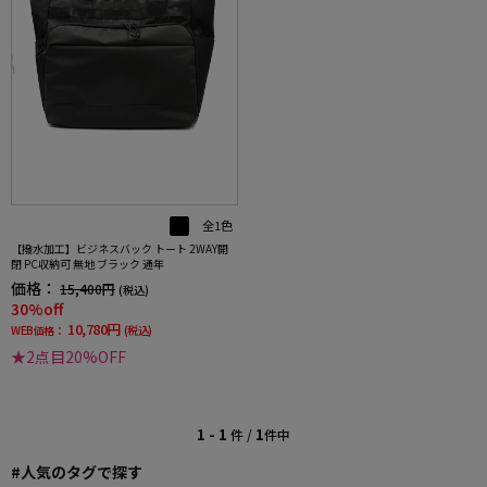
全1色
【撥水加工】ビジネスバック トート 2WAY開
閉 PC収納可 無地 ブラック 通年
価格：
15,400円
(税込)
30%off
10,780円
WEB価格：
(税込)
★2点目20%OFF
1 - 1
1
件 /
件中
#人気のタグで探す