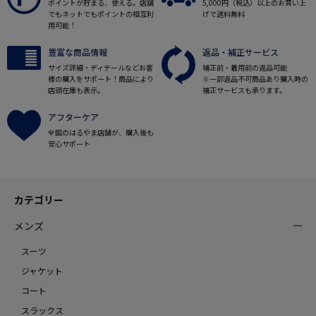
ポイントが貯まる、使える。店舗
5,000円（税込）以上のお買い上
でもネットでもポイントの相互利
げで送料無料
用可能！
豊富な商品情報
返品・補正サービス
サイズ詳細・ディテールなどお客
補正前・着用前の返品可能
様の購入をサポート！商品により
※一部返品不可商品あり購入時の
店頭在庫も表示。
補正サービスも承ります。
アフターケア
全国のはるやま店舗が、購入後も
安心サポート
カテゴリー
メンズ
スーツ
ジャケット
コート
スラックス