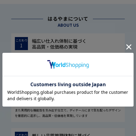
はるやまについて
ABOUT US
幅広い仕入れ体制に基づく
こだわり
1
高品質・低価格の実現
1974年の設立以来培ってきた圧倒的な流通経路を駆使し、大量仕入れや国内
外の生地メーカー様との共同開発などで素材の低コスト化に成功しました。
また実用的な機能性を生み出す仕立て、ディテールにまで気を配ったデザイン
を徹底的に追求し、高品質・低価格を実現しています
厳しい品質管理体制に基づく
こだわり