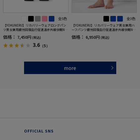
全5色
全3色
【YOKUNERU】リカバリーウェアロングパン
【YOKUNERU】リカバリーウェア男女兼用ハ
ツ男女兼用疲労回復血行促進遠赤外線快眠NA
ーフパンツ疲労回復血行促進遠赤外線快眠NA
NOMIX(R)【一般医療機器】SS～LLサイズ
NOMIX(R)【一般医療機器】SS～LLサイズ
価格：
価格：
7,450円
6,950円
(税込)
(税込)
3.6
（5）
more
OFFICIAL SNS