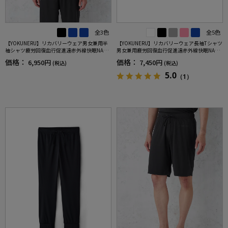
全3色
全5色
【YOKUNERU】リカバリーウェア男女兼用半
【YOKUNERU】リカバリーウェア長袖Tシャツ
袖シャツ疲労回復血行促進遠赤外線快眠NANO
男女兼用疲労回復血行促進遠赤外線快眠NANO
MIX(R)【一般医療機器】SS～LLサイズ
MIX(R)【一般医療機器】SS～LLサイズ
価格：
価格：
6,950円
7,450円
(税込)
(税込)
5.0
（1）