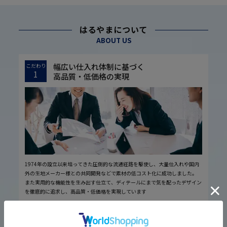
はるやまについて
ABOUT US
幅広い仕入れ体制に基づく
こだわり
1
高品質・低価格の実現
1974年の設立以来培ってきた圧倒的な流通経路を駆使し、大量仕入れや国内
外の生地メーカー様との共同開発などで素材の低コスト化に成功しました。
また実用的な機能性を生み出す仕立て、ディテールにまで気を配ったデザイン
を徹底的に追求し、高品質・低価格を実現しています
厳しい品質管理体制に基づく
こだわり