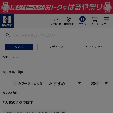
お知らせ
店舗情報
カテゴリー
カート
メニュー
 ギフトにおすすめ
#セットアップ スーツ
#長袖 ワイシャツ
#スー
メンズ
レディース
アウトレット
TOP
メンズ
0
検索結果：
件
カラーをまとめる
絞り込み条件
#人気のタグで探す