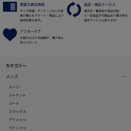
豊富な商品情報
返品・補正サービス
サイズ詳細・ディテールなどお客
補正前・着用前の返品可能
様の購入をサポート！商品により
※一部返品不可商品あり購入時の
店頭在庫も表示。
補正サービスも承ります。
アフターケア
全国のはるやま店舗が、購入後も
安心サポート
カテゴリー
メンズ
スーツ
ジャケット
コート
スラックス
アイシャツ
ワイシャツ