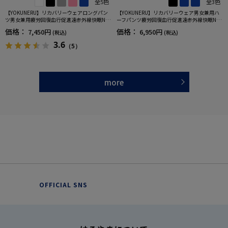
全5色
全3色
【YOKUNERU】リカバリーウェアロングパン
【YOKUNERU】リカバリーウェア男女兼用ハ
ツ男女兼用疲労回復血行促進遠赤外線快眠NA
ーフパンツ疲労回復血行促進遠赤外線快眠NA
NOMIX(R)【一般医療機器】SS～LLサイズ
NOMIX(R)【一般医療機器】SS～LLサイズ
価格：
価格：
7,450円
6,950円
(税込)
(税込)
3.6
（5）
more
OFFICIAL SNS