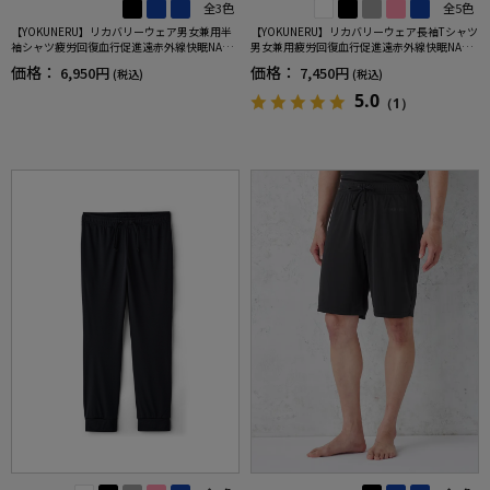
全3色
全5色
【YOKUNERU】リカバリーウェア男女兼用半
【YOKUNERU】リカバリーウェア長袖Tシャツ
袖シャツ疲労回復血行促進遠赤外線快眠NANO
男女兼用疲労回復血行促進遠赤外線快眠NANO
MIX(R)【一般医療機器】SS～LLサイズ
MIX(R)【一般医療機器】SS～LLサイズ
価格：
価格：
6,950円
7,450円
(税込)
(税込)
5.0
（1）