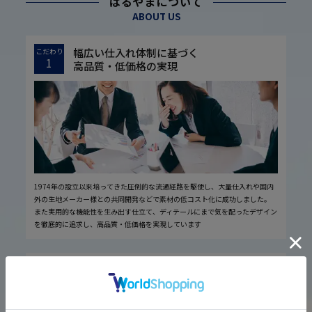
はるやまについて
ABOUT US
幅広い仕入れ体制に基づく
こだわり
1
高品質・低価格の実現
1974年の設立以来培ってきた圧倒的な流通経路を駆使し、大量仕入れや国内
外の生地メーカー様との共同開発などで素材の低コスト化に成功しました。
また実用的な機能性を生み出す仕立て、ディテールにまで気を配ったデザイン
を徹底的に追求し、高品質・低価格を実現しています
厳しい品質管理体制に基づく
こだわり
2
安心の実現