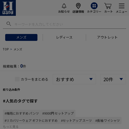
お知らせ
店舗情報
カテゴリー
カート
メニュー
メンズ
レディース
アウトレット
 ギフトにおすすめ
#セットアップ スーツ
#長袖 ワイシャツ
#スー
TOP
メンズ
0
検索結果：
件
カラーをまとめる
絞り込み条件
#人気のタグで探す
#梅雨におすすめ パンツ
#9000円 セットアップ
#リカバリーウェア ギフトにおすすめ
#セットアップ スーツ
#長袖 ワイシャツ
もっと見る