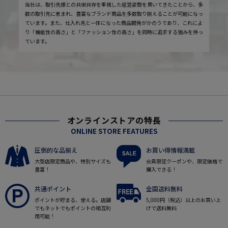
当社は、取引先様との共栄共存を重視した経営姿勢を貫いてきたことから、多
数の取引先に恵まれ、豊富なブランド商品を多数取り揃えることが可能になっ
ています。また、仕入れ先と一体になった商品開発がかのうであり、これによ
り「機能性の高さ」と「ファッション性の高さ」を同時に追求する強みを持っ
ています。
オンラインストアの特長
ONLINE STORE FEATURES
圧倒的な品揃え
お買い得情報満載
大型店限定商品や、特別サイズも
会員限定クーポンや、限定価格で
豊富！
購入できる！
共通ポイント
全国送料無料
ポイントが貯まる、使える。店舗
5,000円（税込）以上のお買い上
でもネットでもポイントの相互利
げで送料無料
用可能！