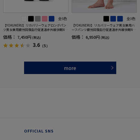
全5色
全3色
【YOKUNERU】リカバリーウェアロングパン
【YOKUNERU】リカバリーウェア男女兼用ハ
ツ男女兼用疲労回復血行促進遠赤外線快眠NA
ーフパンツ疲労回復血行促進遠赤外線快眠NA
NOMIX(R)【一般医療機器】SS～LLサイズ
NOMIX(R)【一般医療機器】SS～LLサイズ
価格：
価格：
7,450円
6,950円
(税込)
(税込)
3.6
（5）
more
OFFICIAL SNS