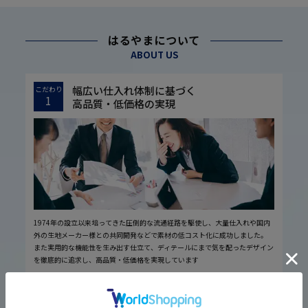
はるやまについて
ABOUT US
幅広い仕入れ体制に基づく
こだわり
1
高品質・低価格の実現
1974年の設立以来培ってきた圧倒的な流通経路を駆使し、大量仕入れや国内
外の生地メーカー様との共同開発などで素材の低コスト化に成功しました。
また実用的な機能性を生み出す仕立て、ディテールにまで気を配ったデザイン
を徹底的に追求し、高品質・低価格を実現しています
厳しい品質管理体制に基づく
こだわり