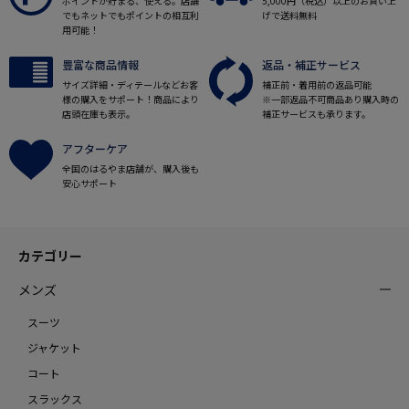
ポイントが貯まる、使える。店舗
5,000円（税込）以上のお買い上
でもネットでもポイントの相互利
げで送料無料
用可能！
豊富な商品情報
返品・補正サービス
サイズ詳細・ディテールなどお客
補正前・着用前の返品可能
様の購入をサポート！商品により
※一部返品不可商品あり購入時の
店頭在庫も表示。
補正サービスも承ります。
アフターケア
全国のはるやま店舗が、購入後も
安心サポート
カテゴリー
メンズ
スーツ
ジャケット
コート
スラックス