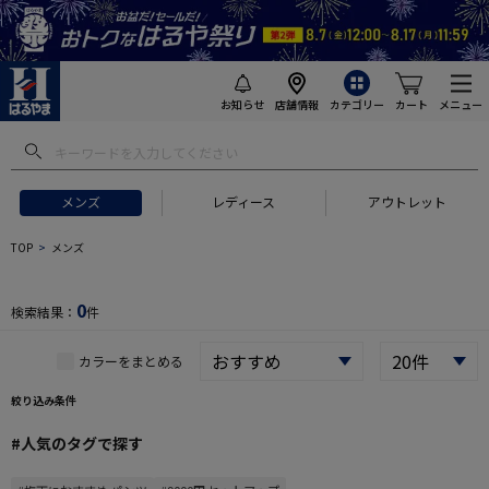
お知らせ
店舗情報
カテゴリー
カート
メニュー
 ギフトにおすすめ
#セットアップ スーツ
#長袖 ワイシャツ
#スー
メンズ
レディース
アウトレット
TOP
メンズ
0
検索結果：
件
カラーをまとめる
絞り込み条件
#人気のタグで探す