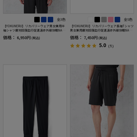
全3色
全5色
【YOKUNERU】リカバリーウェア男女兼用半
【YOKUNERU】リカバリーウェア長袖Tシャツ
袖シャツ疲労回復血行促進遠赤外線快眠NANO
男女兼用疲労回復血行促進遠赤外線快眠NANO
MIX(R)【一般医療機器】SS～LLサイズ
MIX(R)【一般医療機器】SS～LLサイズ
価格：
価格：
6,950円
7,450円
(税込)
(税込)
5.0
（1）