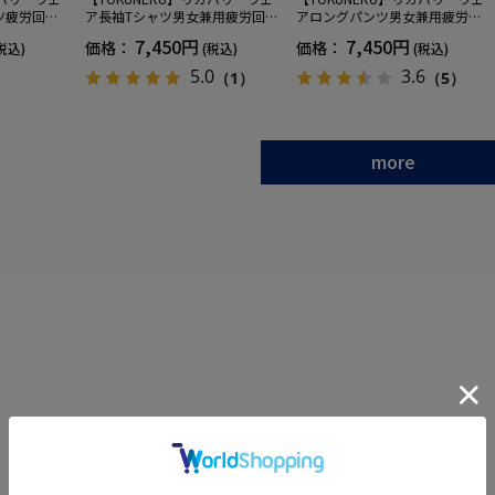
ツ疲労回復
ア長袖Tシャツ男女兼用疲労回復
アロングパンツ男女兼用疲労回
ANOMIX
血行促進遠赤外線快眠NANOMIX
復血行促進遠赤外線快眠NANOM
7,450円
7,450円
価格：
価格：
税込)
(税込)
(税込)
SS～LLサイ
(R)【一般医療機器】SS～LLサイ
IX(R)【一般医療機器】SS～LLサ
ズ
イズ
5.0
3.6
（1）
（5）
more