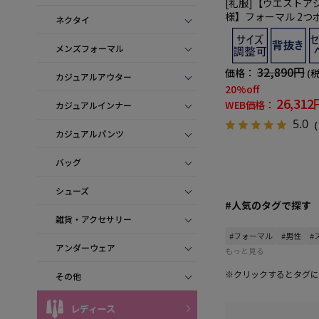
[礼服]【ウエストア
様】フォーマル 2つボ
ネクタイ
ントレークラブ 通年
メンズフォーマル
32,890円
価格：
(
カジュアルアウター
20%off
26,312
WEB価格：
カジュアルインナー
5.0
（
カジュアルパンツ
バッグ
シューズ
#人気のタグで探す
雑貨・アクセサリー
#フォーマル
#男性
#
アンダーウェア
もっと見る
※クリックするとタグに
その他
レディース