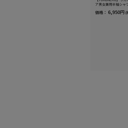
ア男女兼用半袖シャ
血行促進遠赤外線快眠N
6,950円
価格：
(
(R)【一般医療機器】
ズ