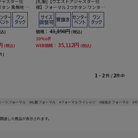
ジャスター仕
[礼服]【ウエストアジャスター仕
タン 黒無地 ハ
様】フォーマル 2つボタン ワンタッ
 礼服【定番】
ク 黒無地 リージェントハウス 通年
礼服【定番】
43,890円
価格：
税込)
(税込)
20%off
円
35,112円
WEB価格：
(税込)
(税込)
1）
1 - 2
2
件 /
件中
スーツ フォーマル
#礼服 フォーマル
#フォーマル ワイシャツ
#背抜き フォーマル
#
関連した商品が表示されます。