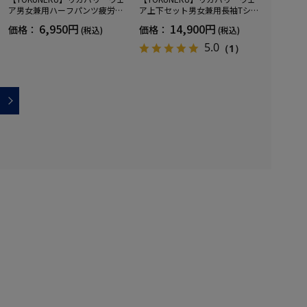
ア男女兼用ハーフパンツ疲労回
ア上下セット男女兼用長袖Tシャ
復血行促進遠赤外線快眠NANOM
ツ+ロングパンツ疲労回復血行促
6,950円
14,900円
価格：
価格：
(税込)
(税込)
IX(R)【一般医療機器】SS～LLサ
進遠赤外線快眠NANOMIX(R)【一
イズ
般医療機器】SS～LLサイズ
5.0
（1）