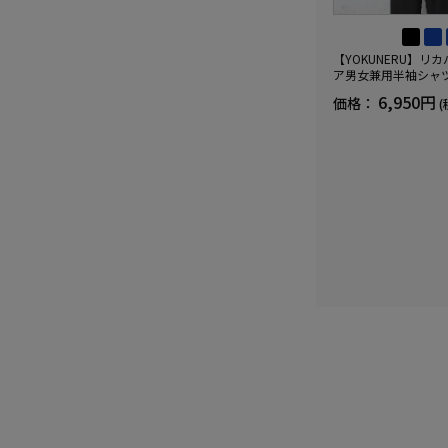
【YOKUNERU】リ
ア男女兼用半袖シャ
血行促進遠赤外線快眠N
6,950円
価格：
(
(R)【一般医療機器】
ズ