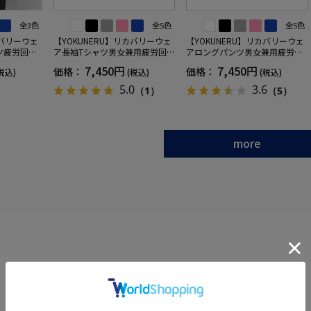
全3色
全5色
全5色
カバリーウェ
【YOKUNERU】リカバリーウェ
【YOKUNERU】リカバリーウェ
ツ疲労回復
ア長袖Tシャツ男女兼用疲労回復
アロングパンツ男女兼用疲労回
ANOMIX
血行促進遠赤外線快眠NANOMIX
復血行促進遠赤外線快眠NANOM
7,450円
7,450円
価格：
価格：
税込)
(税込)
(税込)
SS～LLサイ
(R)【一般医療機器】SS～LLサイ
IX(R)【一般医療機器】SS～LLサ
ズ
イズ
5.0
3.6
（1）
（5）
more