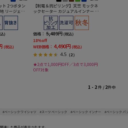
ト 2つボタン
【制電＆抗ピリング】天竺 モックネ
無地 リージェン
ックセーター カジュアルインナー 無
】
地 リッケンバッカー 秋冬
5,489円
価格：
税込)
(税込)
18%off
円
4,490円
WEB価格：
(税込)
(税込)
4.5
（2）
★2点で1,000円OFF／3点で3,000円
OFF対象
1 - 2
2
件 /
件中
#ベーシック ワイシャツ
#スーツ ベーシック
#ベーシック インナー
#ベーシック パ
関連した商品が表示されます。