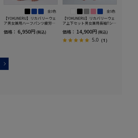
全3色
全5色
【YOKUNERU】リカバリーウェ
【YOKUNERU】リカバリーウェ
ア男女兼用ハーフパンツ疲労回
ア上下セット男女兼用長袖Tシャ
復血行促進遠赤外線快眠NANOM
ツ+ロングパンツ疲労回復血行促
6,950円
14,900円
価格：
価格：
(税込)
(税込)
IX(R)【一般医療機器】SS～LLサ
進遠赤外線快眠NANOMIX(R)【一
イズ
般医療機器】SS～LLサイズ
5.0
（1）