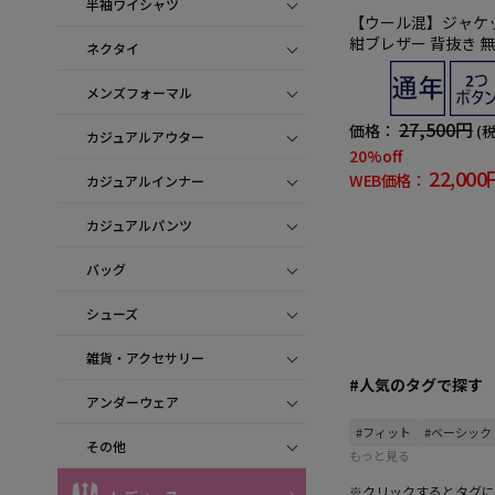
半袖ワイシャツ
【ウール混】ジャケッ
紺ブレザー 背抜き 
ネクタイ
トハウス 通年【定番
メンズフォーマル
27,500円
価格：
(
カジュアルアウター
20%off
22,000
WEB価格：
カジュアルインナー
カジュアルパンツ
バッグ
シューズ
雑貨・アクセサリー
#人気のタグで探す
アンダーウェア
#フィット
#ベーシック
その他
もっと見る
※クリックするとタグに