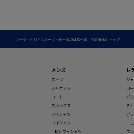
スーツ・ビジネススーツ・紳士服のはるやま【公式通販】トップ
メンズ
レ
スーツ
ジャ
ジャケット
コー
コート
パ
スラックス
スカ
アイシャツ
ブラ
ワイシャツ
ニッ
長袖ワイシャツ
ワン