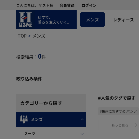
こんにちは、ゲスト様
会員登録
ログイン
科学で、
メンズ
レディース
着るを変えていく。
TOP
メンズ
0
検索結果：
件
絞り込み条件
#人気のタグで探す
カテゴリー
から探す
#梅雨におすすめ パンツ
メンズ
もっと見る
スーツ