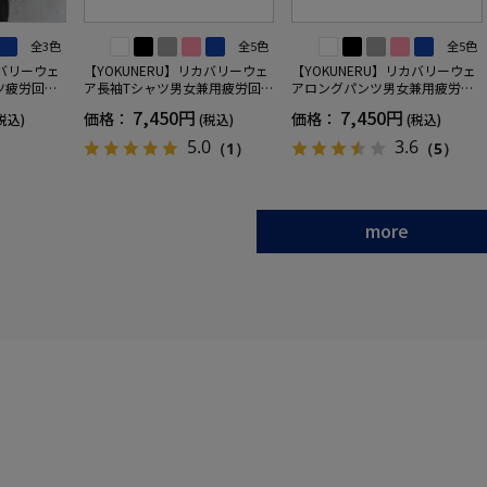
全3色
全5色
全5色
カバリーウェ
【YOKUNERU】リカバリーウェ
【YOKUNERU】リカバリーウェ
ツ疲労回復
ア長袖Tシャツ男女兼用疲労回復
アロングパンツ男女兼用疲労回
ANOMIX
血行促進遠赤外線快眠NANOMIX
復血行促進遠赤外線快眠NANOM
7,450円
7,450円
価格：
価格：
税込)
(税込)
(税込)
SS～LLサイ
(R)【一般医療機器】SS～LLサイ
IX(R)【一般医療機器】SS～LLサ
ズ
イズ
5.0
3.6
（1）
（5）
more