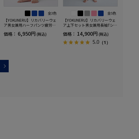
全3色
全5色
【YOKUNERU】リカバリーウェ
【YOKUNERU】リカバリーウェ
ア男女兼用ハーフパンツ疲労回
ア上下セット男女兼用長袖Tシャ
復血行促進遠赤外線快眠NANOM
ツ+ロングパンツ疲労回復血行促
6,950円
14,900円
価格：
価格：
(税込)
(税込)
IX(R)【一般医療機器】SS～LLサ
進遠赤外線快眠NANOMIX(R)【一
イズ
般医療機器】SS～LLサイズ
5.0
（1）