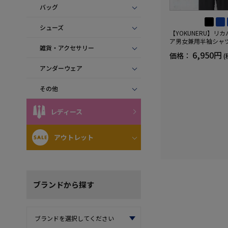
バッグ
シューズ
【YOKUNERU】リ
ア男女兼用半袖シャ
雑貨・アクセサリー
血行促進遠赤外線快眠N
6,950円
価格：
(
(R)【一般医療機器】
ズ
アンダーウェア
その他
レディース
アウトレット
ブランド
から探す