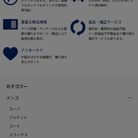
ポイントが貯まる、使える。店舗
5,000円（税込）以上のお買い上
でもネットでもポイントの相互利
げで送料無料
用可能！
豊富な商品情報
返品・補正サービス
サイズ詳細・ディテールなどお客
補正前・着用前の返品可能
様の購入をサポート！商品により
※一部返品不可商品あり購入時の
店頭在庫も表示。
補正サービスも承ります。
アフターケア
全国のはるやま店舗が、購入後も
安心サポート
カテゴリー
メンズ
スーツ
ジャケット
コート
スラックス