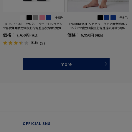
全5色
全3色
【YOKUNERU】リカバリーウェアロングパン
【YOKUNERU】リカバリーウェア男女兼用ハ
ツ男女兼用疲労回復血行促進遠赤外線快眠NA
ーフパンツ疲労回復血行促進遠赤外線快眠NA
NOMIX(R)【一般医療機器】SS～LLサイズ
NOMIX(R)【一般医療機器】SS～LLサイズ
価格：
価格：
7,450円
6,950円
(税込)
(税込)
3.6
（5）
more
OFFICIAL SNS