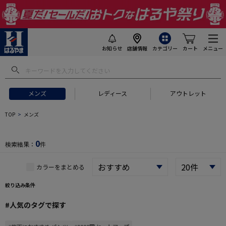
お知らせ
店舗情報
カテゴリー
カート
メニュー
 ギフトにおすすめ
#セットアップ スーツ
#長袖 ワイシャツ
#スー
メンズ
レディース
アウトレット
TOP
メンズ
0
検索結果：
件
カラーをまとめる
絞り込み条件
#人気のタグで探す