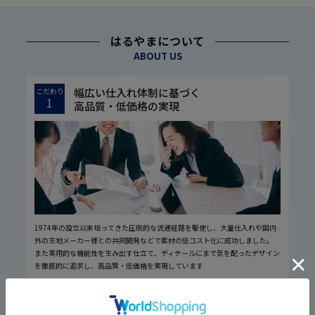
はるやまについて
ABOUT US
幅広い仕入れ体制に基づく
こだわり
1
高品質・低価格の実現
1974年の設立以来培ってきた圧倒的な流通経路を駆使し、大量仕入れや国内
外の生地メーカー様との共同開発などで素材の低コスト化に成功しました。
また実用的な機能性を生み出す仕立て、ディテールにまで気を配ったデザイン
を徹底的に追求し、高品質・低価格を実現しています
厳しい品質管理体制に基づく
こだわり