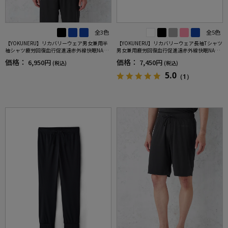
全3色
全5色
【YOKUNERU】リカバリーウェア男女兼用半
【YOKUNERU】リカバリーウェア長袖Tシャツ
袖シャツ疲労回復血行促進遠赤外線快眠NANO
男女兼用疲労回復血行促進遠赤外線快眠NANO
MIX(R)【一般医療機器】SS～LLサイズ
MIX(R)【一般医療機器】SS～LLサイズ
価格：
価格：
6,950円
7,450円
(税込)
(税込)
5.0
（1）