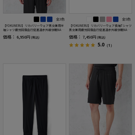
全3色
全5色
【YOKUNERU】リカバリーウェア男女兼用半
【YOKUNERU】リカバリーウェア長袖Tシャツ
袖シャツ疲労回復血行促進遠赤外線快眠NANO
男女兼用疲労回復血行促進遠赤外線快眠NANO
MIX(R)【一般医療機器】SS～LLサイズ
MIX(R)【一般医療機器】SS～LLサイズ
価格：
価格：
6,950円
7,450円
(税込)
(税込)
5.0
（1）