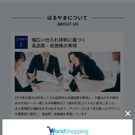
はるやまについて
ABOUT US
幅広い仕入れ体制に基づく
こだわり
1
高品質・低価格の実現
1974年の設立以来培ってきた圧倒的な流通経路を駆使し、大量仕入れや国内
外の生地メーカー様との共同開発などで素材の低コスト化に成功しました。
また実用的な機能性を生み出す仕立て、ディテールにまで気を配ったデザイン
を徹底的に追求し、高品質・低価格を実現しています
厳しい品質管理体制に基づく
こだわり