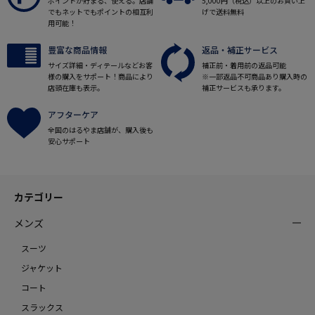
ポイントが貯まる、使える。店舗
5,000円（税込）以上のお買い上
でもネットでもポイントの相互利
げで送料無料
用可能！
豊富な商品情報
返品・補正サービス
サイズ詳細・ディテールなどお客
補正前・着用前の返品可能
様の購入をサポート！商品により
※一部返品不可商品あり購入時の
店頭在庫も表示。
補正サービスも承ります。
アフターケア
全国のはるやま店舗が、購入後も
安心サポート
カテゴリー
メンズ
スーツ
ジャケット
コート
スラックス