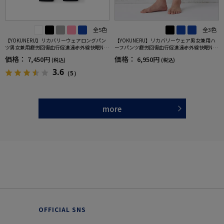
全5色
全3色
【YOKUNERU】リカバリーウェアロングパン
【YOKUNERU】リカバリーウェア男女兼用ハ
ツ男女兼用疲労回復血行促進遠赤外線快眠NA
ーフパンツ疲労回復血行促進遠赤外線快眠NA
NOMIX(R)【一般医療機器】SS～LLサイズ
NOMIX(R)【一般医療機器】SS～LLサイズ
価格：
価格：
7,450円
6,950円
(税込)
(税込)
3.6
（5）
more
OFFICIAL SNS