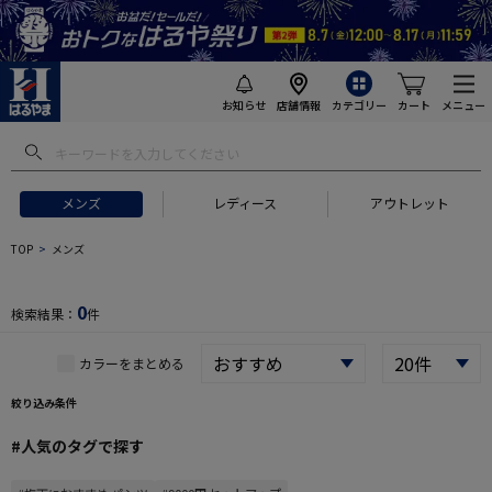
お知らせ
店舗情報
カテゴリー
カート
メニュー
 ギフトにおすすめ
#セットアップ スーツ
#長袖 ワイシャツ
#スー
メンズ
レディース
アウトレット
TOP
メンズ
0
検索結果：
件
カラーをまとめる
絞り込み条件
#人気のタグで探す