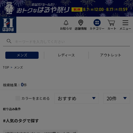
お知らせ
店舗情報
カテゴリー
カート
メニュー
 ギフトにおすすめ
#セットアップ スーツ
#長袖 ワイシャツ
#スー
メンズ
レディース
アウトレット
TOP
メンズ
0
検索結果：
件
カラーをまとめる
絞り込み条件
#人気のタグで探す