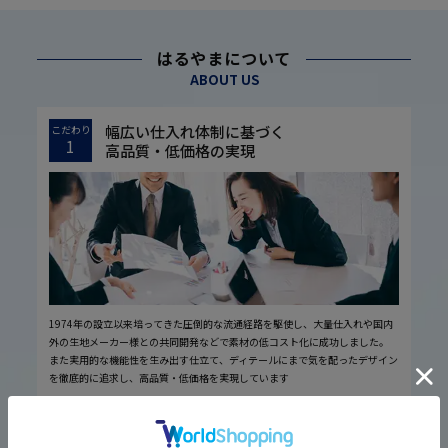
はるやまについて
ABOUT US
幅広い仕入れ体制に基づく
こだわり
1
高品質・低価格の実現
1974年の設立以来培ってきた圧倒的な流通経路を駆使し、大量仕入れや国内
外の生地メーカー様との共同開発などで素材の低コスト化に成功しました。
また実用的な機能性を生み出す仕立て、ディテールにまで気を配ったデザイン
を徹底的に追求し、高品質・低価格を実現しています
厳しい品質管理体制に基づく
こだわり