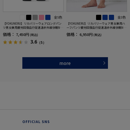
全5色
全3色
【YOKUNERU】リカバリーウェアロングパン
【YOKUNERU】リカバリーウェア男女兼用ハ
ツ男女兼用疲労回復血行促進遠赤外線快眠NA
ーフパンツ疲労回復血行促進遠赤外線快眠NA
NOMIX(R)【一般医療機器】SS～LLサイズ
NOMIX(R)【一般医療機器】SS～LLサイズ
価格：
価格：
7,450円
6,950円
(税込)
(税込)
3.6
（5）
more
OFFICIAL SNS