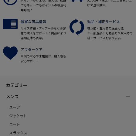
ポイントが貯まる、使える。店舗
5,000円（税込）以上のお買い上
でもネットでもポイントの相互利
げで送料無料
用可能！
豊富な商品情報
返品・補正サービス
サイズ詳細・ディテールなどお客
補正前・着用前の返品可能
様の購入をサポート！商品により
※一部返品不可商品あり購入時の
店頭在庫も表示。
補正サービスも承ります。
アフターケア
全国のはるやま店舗が、購入後も
安心サポート
カテゴリー
メンズ
スーツ
ジャケット
コート
スラックス