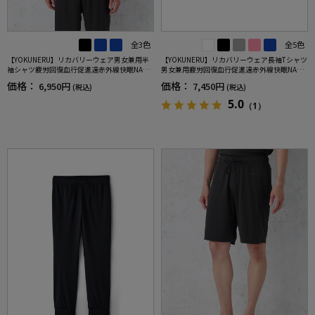
全3色
全5色
【YOKUNERU】リカバリーウェア男女兼用半
【YOKUNERU】リカバリーウェア長袖Tシャツ
袖シャツ疲労回復血行促進遠赤外線快眠NANO
男女兼用疲労回復血行促進遠赤外線快眠NANO
MIX(R)【一般医療機器】SS～LLサイズ
MIX(R)【一般医療機器】SS～LLサイズ
価格：
価格：
6,950円
7,450円
(税込)
(税込)
5.0
（1）