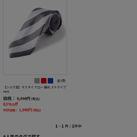
全3色
【シルク混】ネクタイ ナロー 細め ストライプ
nero
価格：
5,390円
(税込)
63%off
1,990円
WEB価格：
(税込)
1 - 1
1
件 /
件中
#人気のタグで探す