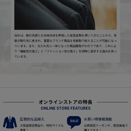
当社は、取引先様との共栄共存を重視した経営姿勢を貫いてきたことから、多
数の取引先に恵まれ、豊富なブランド商品を多数取り揃えることが可能になっ
ています。また、仕入れ先と一体になった商品開発がかのうであり、これによ
り「機能性の高さ」と「ファッション性の高さ」を同時に追求する強みを持っ
ています。
オンラインストアの特長
ONLINE STORE FEATURES
圧倒的な品揃え
お買い得情報満載
大型店限定商品や、特別サイズも
会員限定クーポンや、限定価格で
豊富！
購入できる！