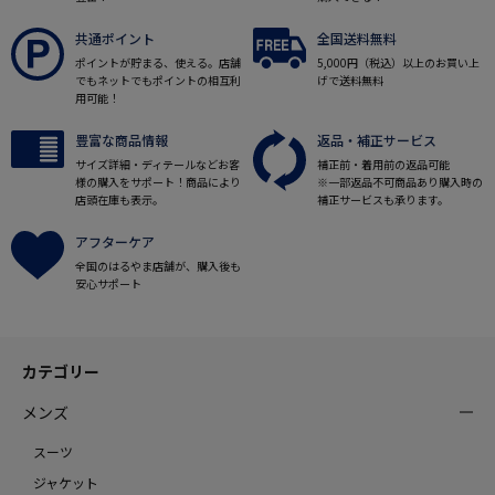
共通ポイント
全国送料無料
ポイントが貯まる、使える。店舗
5,000円（税込）以上のお買い上
でもネットでもポイントの相互利
げで送料無料
用可能！
豊富な商品情報
返品・補正サービス
サイズ詳細・ディテールなどお客
補正前・着用前の返品可能
様の購入をサポート！商品により
※一部返品不可商品あり購入時の
店頭在庫も表示。
補正サービスも承ります。
アフターケア
全国のはるやま店舗が、購入後も
安心サポート
カテゴリー
メンズ
スーツ
ジャケット