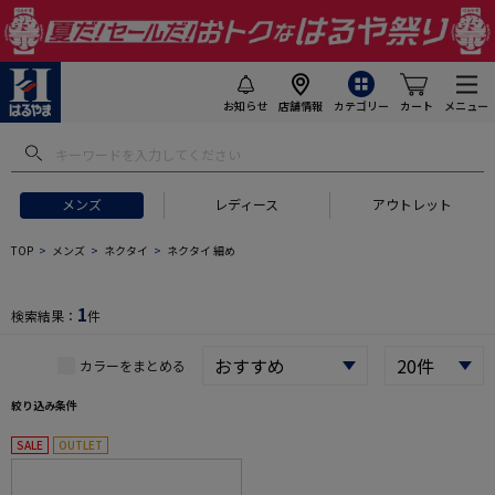
お知らせ
店舗情報
カテゴリー
カート
メニュー
 ギフトにおすすめ
#セットアップ スーツ
#長袖 ワイシャツ
#スー
メンズ
レディース
アウトレット
TOP
メンズ
ネクタイ
ネクタイ 細め
1
検索結果：
件
カラーをまとめる
絞り込み条件
SALE
OUTLET