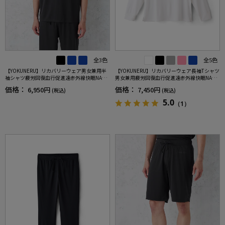
全3色
全5色
【YOKUNERU】リカバリーウェア男女兼用半
【YOKUNERU】リカバリーウェア長袖Tシャツ
袖シャツ疲労回復血行促進遠赤外線快眠NANO
男女兼用疲労回復血行促進遠赤外線快眠NANO
MIX(R)【一般医療機器】SS～LLサイズ
MIX(R)【一般医療機器】SS～LLサイズ
価格：
価格：
6,950円
7,450円
(税込)
(税込)
5.0
（1）