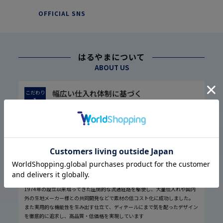
OFFICIAL SNS
はるやまについて
ABOUT US
幅広い仕入れ体制に基づく
こだわり
1
高品質・低価格の実現
1974年の設立以来培ってきた圧倒的な流通経路を駆使し、大量仕入れや国内
外の生地メーカー様との共同開発などで素材の低コスト化に成功しました。
また実用的な機能性を生み出す仕立て、ディテールにまで気を配ったデザイン
を徹底的に追求し、高品質・低価格を実現しています