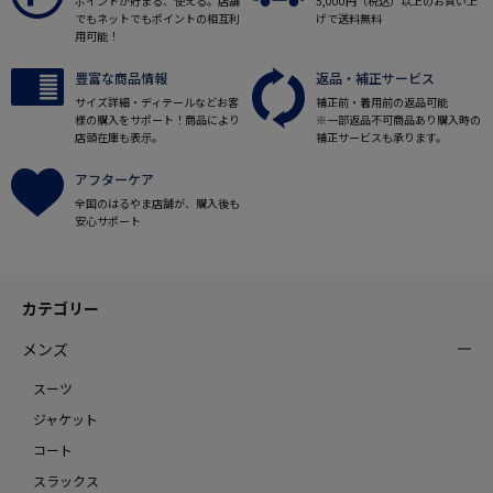
ポイントが貯まる、使える。店舗
5,000円（税込）以上のお買い上
でもネットでもポイントの相互利
げで送料無料
用可能！
豊富な商品情報
返品・補正サービス
サイズ詳細・ディテールなどお客
補正前・着用前の返品可能
様の購入をサポート！商品により
※一部返品不可商品あり購入時の
店頭在庫も表示。
補正サービスも承ります。
アフターケア
全国のはるやま店舗が、購入後も
安心サポート
カテゴリー
メンズ
スーツ
ジャケット
コート
スラックス