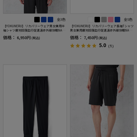
全3色
全5色
【YOKUNERU】リカバリーウェア男女兼用半
【YOKUNERU】リカバリーウェア長袖Tシャツ
袖シャツ疲労回復血行促進遠赤外線快眠NANO
男女兼用疲労回復血行促進遠赤外線快眠NANO
MIX(R)【一般医療機器】SS～LLサイズ
MIX(R)【一般医療機器】SS～LLサイズ
価格：
価格：
6,950円
7,450円
(税込)
(税込)
5.0
（1）