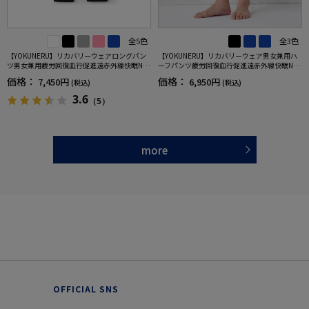
全5色
全3色
【YOKUNERU】リカバリーウェアロングパン
【YOKUNERU】リカバリーウェア男女兼用ハ
ツ男女兼用疲労回復血行促進遠赤外線快眠NA
ーフパンツ疲労回復血行促進遠赤外線快眠NA
NOMIX(R)【一般医療機器】SS～LLサイズ
NOMIX(R)【一般医療機器】SS～LLサイズ
価格：
価格：
7,450円
6,950円
(税込)
(税込)
3.6
（5）
more
OFFICIAL SNS