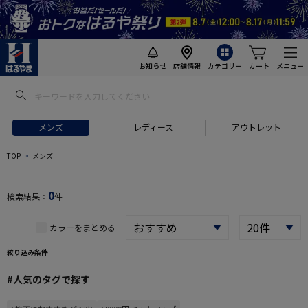
お知らせ
店舗情報
カテゴリー
カート
メニュー
 ギフトにおすすめ
#セットアップ スーツ
#長袖 ワイシャツ
#スー
メンズ
レディース
アウトレット
TOP
メンズ
0
検索結果：
件
カラーをまとめる
絞り込み条件
#人気のタグで探す