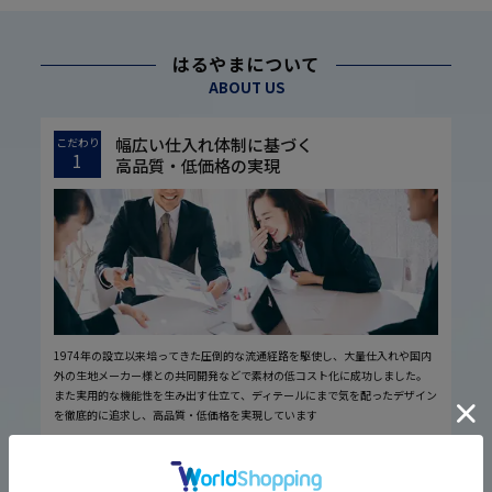
はるやまについて
ABOUT US
幅広い仕入れ体制に基づく
こだわり
1
高品質・低価格の実現
1974年の設立以来培ってきた圧倒的な流通経路を駆使し、大量仕入れや国内
外の生地メーカー様との共同開発などで素材の低コスト化に成功しました。
また実用的な機能性を生み出す仕立て、ディテールにまで気を配ったデザイン
を徹底的に追求し、高品質・低価格を実現しています
厳しい品質管理体制に基づく
こだわり