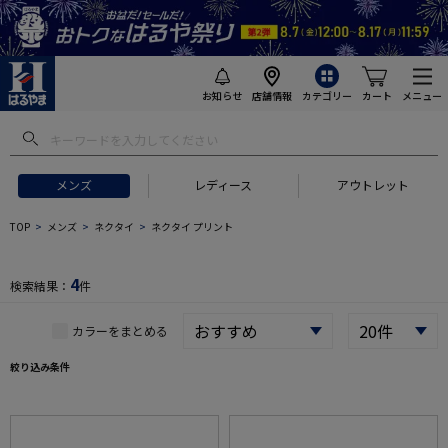
お知らせ
店舗情報
カテゴリー
カート
メニュー
 ギフトにおすすめ
#セットアップ スーツ
#長袖 ワイシャツ
#スー
メンズ
レディース
アウトレット
TOP
メンズ
ネクタイ
ネクタイ プリント
4
検索結果：
件
カラーをまとめる
絞り込み条件