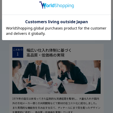
OFFICIAL SNS
はるやまについて
ABOUT US
幅広い仕入れ体制に基づく
こだわり
1
高品質・低価格の実現
1974年の設立以来培ってきた圧倒的な流通経路を駆使し、大量仕入れや国内
外の生地メーカー様との共同開発などで素材の低コスト化に成功しました。
また実用的な機能性を生み出す仕立て、ディテールにまで気を配ったデザイン
を徹底的に追求し、高品質・低価格を実現しています