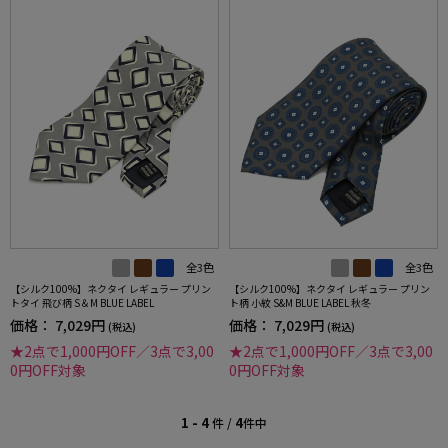
全3色
全3色
【シルク100%】ネクタイ レギュラー プリン
【シルク100%】ネクタイ レギュラー プリン
トタイ 飛び柄 S＆M BLUE LABEL
ト柄 小紋 S&M BLUE LABEL 秋冬
価格：
7,029円
価格：
7,029円
(税込)
(税込)
★2点で1,000円OFF／3点で3,00
★2点で1,000円OFF／3点で3,00
0円OFF対象
0円OFF対象
1 - 4
4
件 /
件中