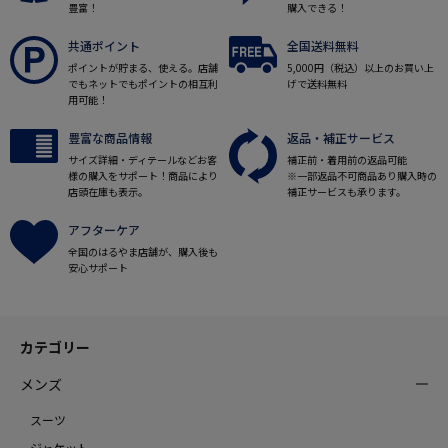
豊富！
購入できる！
共通ポイント
全国送料無料
ポイントが貯まる、使える。店舗
5,000円（税込）以上のお買い上
でもネットでもポイントの相互利
げで送料無料
用可能！
豊富な商品情報
返品・補正サービス
サイズ詳細・ディテールなどお客
補正前・着用前の返品可能
様の購入をサポート！商品により
※一部返品不可商品あり購入時の
店頭在庫も表示。
補正サービスも承ります。
アフターケア
全国のはるやま店舗が、購入後も
安心サポート
カテゴリー
メンズ
スーツ
ジャケット