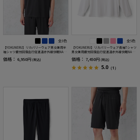
全3色
全5色
【YOKUNERU】リカバリーウェア男女兼用半
【YOKUNERU】リカバリーウェア長袖Tシャツ
袖シャツ疲労回復血行促進遠赤外線快眠NANO
男女兼用疲労回復血行促進遠赤外線快眠NANO
MIX(R)【一般医療機器】SS～LLサイズ
MIX(R)【一般医療機器】SS～LLサイズ
価格：
価格：
6,950円
7,450円
(税込)
(税込)
5.0
（1）