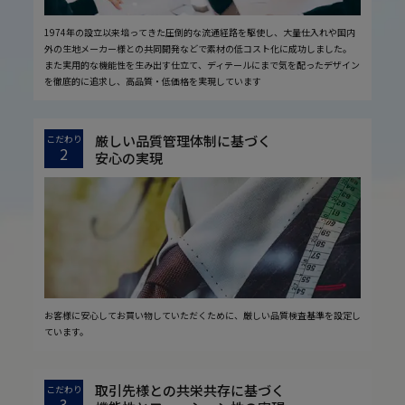
1974年の設立以来培ってきた圧倒的な流通経路を駆使し、大量仕入れや国内
外の生地メーカー様との共同開発などで素材の低コスト化に成功しました。
また実用的な機能性を生み出す仕立て、ディテールにまで気を配ったデザイン
を徹底的に追求し、高品質・低価格を実現しています
厳しい品質管理体制に基づく
こだわり
2
安心の実現
お客様に安心してお買い物していただくために、厳しい品質検査基準を設定し
ています。
取引先様との共栄共存に基づく
こだわり
3