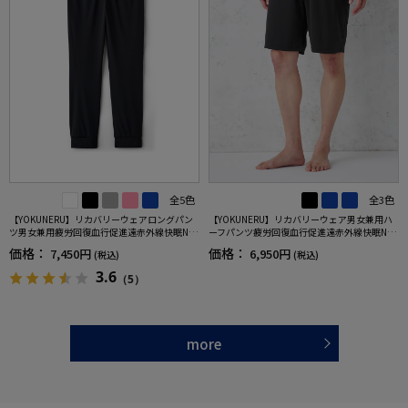
全5色
全3色
【YOKUNERU】リカバリーウェアロングパン
【YOKUNERU】リカバリーウェア男女兼用ハ
ツ男女兼用疲労回復血行促進遠赤外線快眠NA
ーフパンツ疲労回復血行促進遠赤外線快眠NA
NOMIX(R)【一般医療機器】SS～LLサイズ
NOMIX(R)【一般医療機器】SS～LLサイズ
価格：
価格：
7,450円
6,950円
(税込)
(税込)
3.6
（5）
more