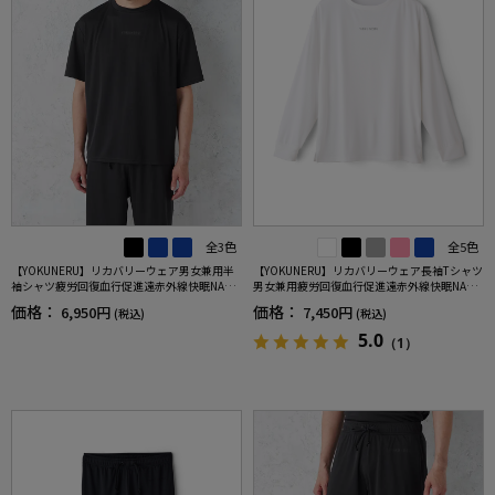
全3色
全5色
【YOKUNERU】リカバリーウェア男女兼用半
【YOKUNERU】リカバリーウェア長袖Tシャツ
袖シャツ疲労回復血行促進遠赤外線快眠NANO
男女兼用疲労回復血行促進遠赤外線快眠NANO
MIX(R)【一般医療機器】SS～LLサイズ
MIX(R)【一般医療機器】SS～LLサイズ
価格：
価格：
6,950円
7,450円
(税込)
(税込)
5.0
（1）