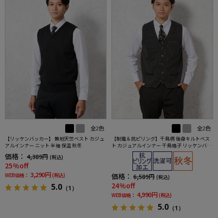
全2色
全2色
【リッケンバッカー】 無地天竺ベスト カジュ
【制電＆抗ピリング】千鳥柄 後身キルトベス
アルインナー ニット 半袖 保温 秋冬
ト カジュアルインナー 千鳥格子 リッケンバッ
カー 秋冬
価格：
4,389円
(税込)
25%off
3,290円
WEB価格：
(税込)
価格：
6,589円
(税込)
24%off
5.0
（1）
4,990円
WEB価格：
(税込)
5.0
（1）