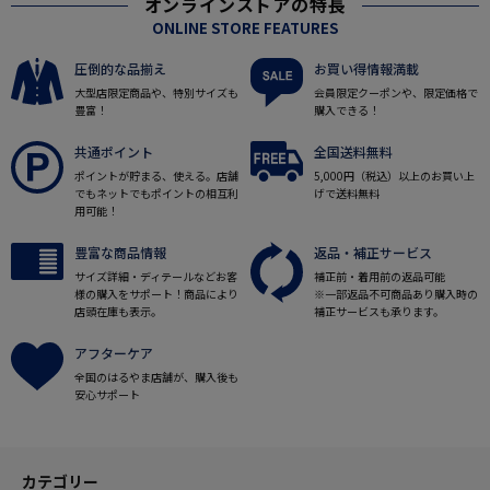
オンラインストアの特長
ONLINE STORE FEATURES
圧倒的な品揃え
お買い得情報満載
大型店限定商品や、特別サイズも
会員限定クーポンや、限定価格で
豊富！
購入できる！
共通ポイント
全国送料無料
ポイントが貯まる、使える。店舗
5,000円（税込）以上のお買い上
でもネットでもポイントの相互利
げで送料無料
用可能！
豊富な商品情報
返品・補正サービス
サイズ詳細・ディテールなどお客
補正前・着用前の返品可能
様の購入をサポート！商品により
※一部返品不可商品あり購入時の
店頭在庫も表示。
補正サービスも承ります。
アフターケア
全国のはるやま店舗が、購入後も
安心サポート
カテゴリー