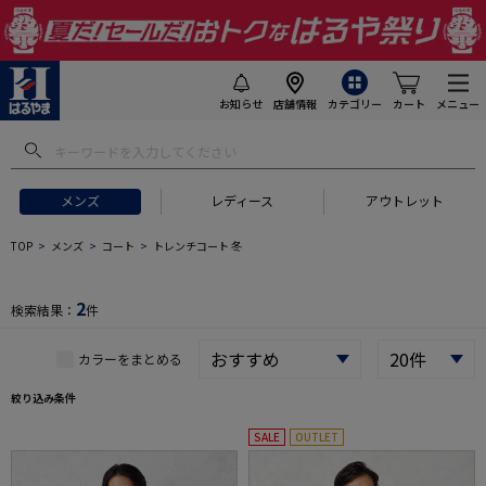
お知らせ
店舗情報
カテゴリー
カート
メニュー
 ギフトにおすすめ
#セットアップ スーツ
#長袖 ワイシャツ
#スー
メンズ
レディース
アウトレット
TOP
メンズ
コート
トレンチコート 冬
2
検索結果：
件
カラーをまとめる
絞り込み条件
SALE
OUTLET