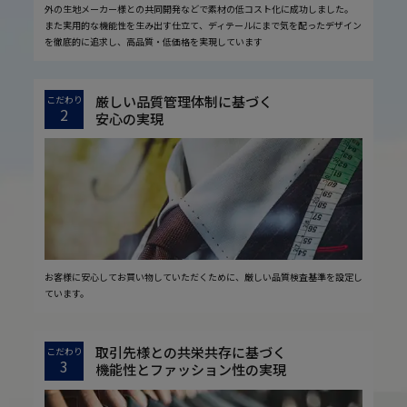
外の生地メーカー様との共同開発などで素材の低コスト化に成功しました。
また実用的な機能性を生み出す仕立て、ディテールにまで気を配ったデザイン
を徹底的に追求し、高品質・低価格を実現しています
厳しい品質管理体制に基づく
こだわり
2
安心の実現
お客様に安心してお買い物していただくために、厳しい品質検査基準を設定し
ています。
取引先様との共栄共存に基づく
こだわり
3
機能性とファッション性の実現