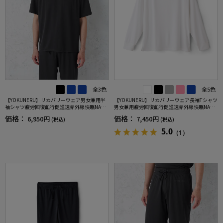
全3色
全5色
【YOKUNERU】リカバリーウェア男女兼用半
【YOKUNERU】リカバリーウェア長袖Tシャツ
袖シャツ疲労回復血行促進遠赤外線快眠NANO
男女兼用疲労回復血行促進遠赤外線快眠NANO
MIX(R)【一般医療機器】SS～LLサイズ
MIX(R)【一般医療機器】SS～LLサイズ
価格：
価格：
6,950円
7,450円
(税込)
(税込)
5.0
（1）