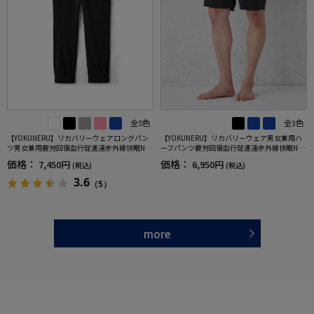
全5色
全3色
【YOKUNERU】リカバリーウェアロングパン
【YOKUNERU】リカバリーウェア男女兼用ハ
ツ男女兼用疲労回復血行促進遠赤外線快眠NA
ーフパンツ疲労回復血行促進遠赤外線快眠NA
NOMIX(R)【一般医療機器】SS～LLサイズ
NOMIX(R)【一般医療機器】SS～LLサイズ
価格：
価格：
7,450円
6,950円
(税込)
(税込)
3.6
（5）
more