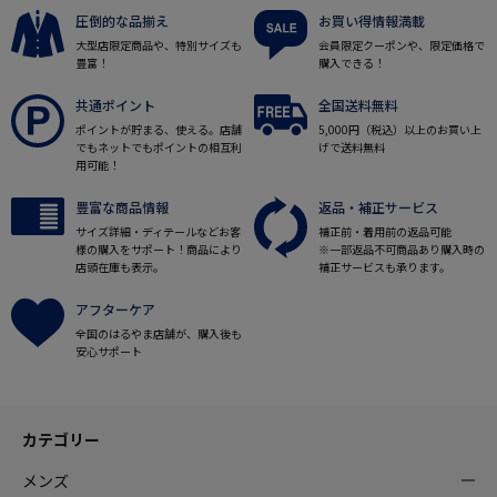
圧倒的な品揃え
お買い得情報満載
大型店限定商品や、特別サイズも
会員限定クーポンや、限定価格で
豊富！
購入できる！
共通ポイント
全国送料無料
ポイントが貯まる、使える。店舗
5,000円（税込）以上のお買い上
でもネットでもポイントの相互利
げで送料無料
用可能！
豊富な商品情報
返品・補正サービス
サイズ詳細・ディテールなどお客
補正前・着用前の返品可能
様の購入をサポート！商品により
※一部返品不可商品あり購入時の
店頭在庫も表示。
補正サービスも承ります。
アフターケア
全国のはるやま店舗が、購入後も
安心サポート
カテゴリー
メンズ