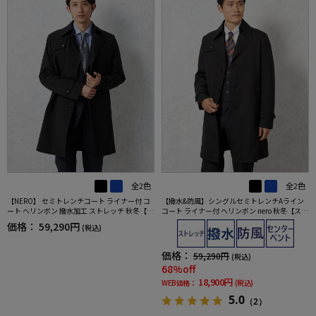
全2色
全2色
【NERO】 セミトレンチコート ライナー付 コ
【撥水&防風】シングルセミトレンチAライン
ート ヘリンボン 撥水加工 ストレッチ 秋冬【ス
コート ライナー付 ヘリンボン nero 秋冬【スリ
リムデザイン】
ムデザイン】
価格：
59,290円
(税込)
価格：
59,290円
(税込)
68%off
18,900円
WEB価格：
(税込)
5.0
（2）