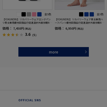
全5色
全3色
【YOKUNERU】リカバリーウェアロングパン
【YOKUNERU】リカバリーウェア男女兼用ハ
ツ男女兼用疲労回復血行促進遠赤外線快眠NA
ーフパンツ疲労回復血行促進遠赤外線快眠NA
NOMIX(R)【一般医療機器】SS～LLサイズ
NOMIX(R)【一般医療機器】SS～LLサイズ
価格：
価格：
7,450円
6,950円
(税込)
(税込)
3.6
（5）
more
OFFICIAL SNS