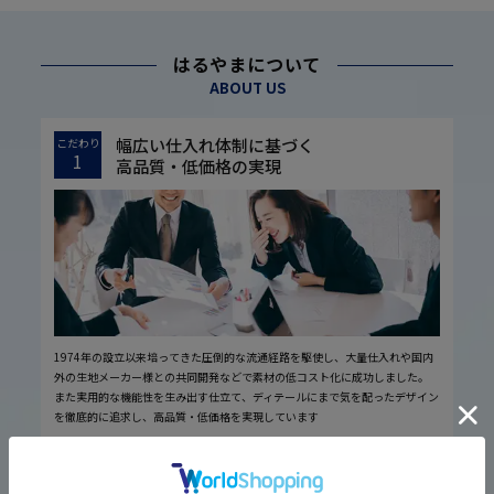
はるやまについて
ABOUT US
幅広い仕入れ体制に基づく
こだわり
1
高品質・低価格の実現
1974年の設立以来培ってきた圧倒的な流通経路を駆使し、大量仕入れや国内
外の生地メーカー様との共同開発などで素材の低コスト化に成功しました。
また実用的な機能性を生み出す仕立て、ディテールにまで気を配ったデザイン
を徹底的に追求し、高品質・低価格を実現しています
厳しい品質管理体制に基づく
こだわり