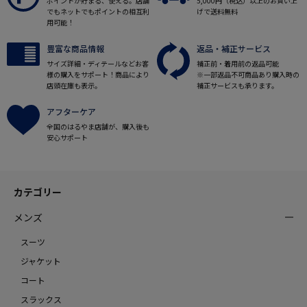
ポイントが貯まる、使える。店舗
5,000円（税込）以上のお買い上
でもネットでもポイントの相互利
げで送料無料
用可能！
豊富な商品情報
返品・補正サービス
サイズ詳細・ディテールなどお客
補正前・着用前の返品可能
様の購入をサポート！商品により
※一部返品不可商品あり購入時の
店頭在庫も表示。
補正サービスも承ります。
アフターケア
全国のはるやま店舗が、購入後も
安心サポート
カテゴリー
メンズ
スーツ
ジャケット
コート
スラックス