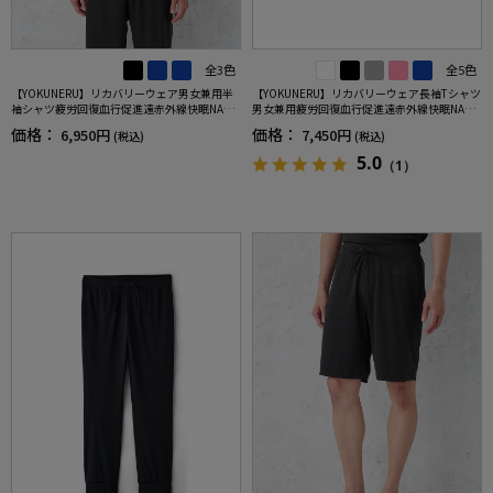
全3色
全5色
【YOKUNERU】リカバリーウェア男女兼用半
【YOKUNERU】リカバリーウェア長袖Tシャツ
袖シャツ疲労回復血行促進遠赤外線快眠NANO
男女兼用疲労回復血行促進遠赤外線快眠NANO
MIX(R)【一般医療機器】SS～LLサイズ
MIX(R)【一般医療機器】SS～LLサイズ
価格：
価格：
6,950円
7,450円
(税込)
(税込)
5.0
（1）