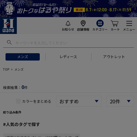
お知らせ
店舗情報
カテゴリー
カート
メニュー
 ギフトにおすすめ
#セットアップ スーツ
#長袖 ワイシャツ
#スー
メンズ
レディース
アウトレット
TOP
メンズ
0
検索結果：
件
カラーをまとめる
絞り込み条件
#人気のタグで探す