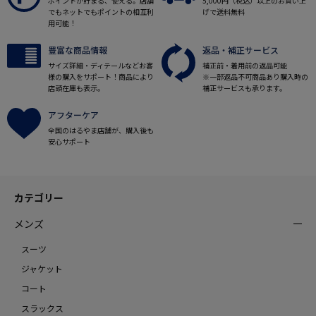
ポイントが貯まる、使える。店舗
5,000円（税込）以上のお買い上
でもネットでもポイントの相互利
げで送料無料
用可能！
豊富な商品情報
返品・補正サービス
サイズ詳細・ディテールなどお客
補正前・着用前の返品可能
様の購入をサポート！商品により
※一部返品不可商品あり購入時の
店頭在庫も表示。
補正サービスも承ります。
アフターケア
全国のはるやま店舗が、購入後も
安心サポート
カテゴリー
メンズ
スーツ
ジャケット
コート
スラックス