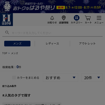
お知らせ
店舗情報
カテゴリー
カート
メニュー
 ギフトにおすすめ
#セットアップ スーツ
#長袖 ワイシャツ
#スー
メンズ
レディース
アウトレット
TOP
メンズ
0
検索結果：
件
カラーをまとめる
絞り込み条件
#人気のタグで探す