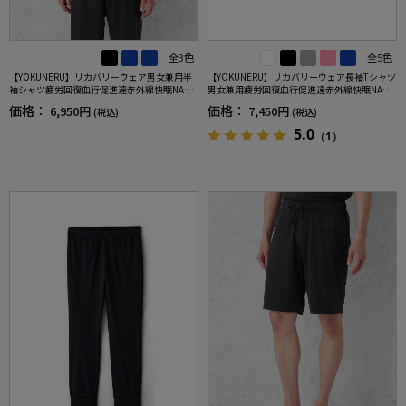
全3色
全5色
【YOKUNERU】リカバリーウェア男女兼用半
【YOKUNERU】リカバリーウェア長袖Tシャツ
袖シャツ疲労回復血行促進遠赤外線快眠NANO
男女兼用疲労回復血行促進遠赤外線快眠NANO
MIX(R)【一般医療機器】SS～LLサイズ
MIX(R)【一般医療機器】SS～LLサイズ
価格：
価格：
6,950円
7,450円
(税込)
(税込)
5.0
（1）