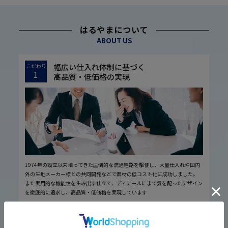
はるやまについて
ABOUT US
幅広い仕入れ体制に基づく
こだわり
1
高品質・低価格の実現
1974年の設立以来培ってきた圧倒的な流通経路を駆使し、大量仕入れや国内
外の生地メーカー様との共同開発などで素材の低コスト化に成功しました。
また実用的な機能性を生み出す仕立て、ディテールにまで気を配ったデザイン
を徹底的に追求し、高品質・低価格を実現しています
厳しい品質管理体制に基づく
こだわり