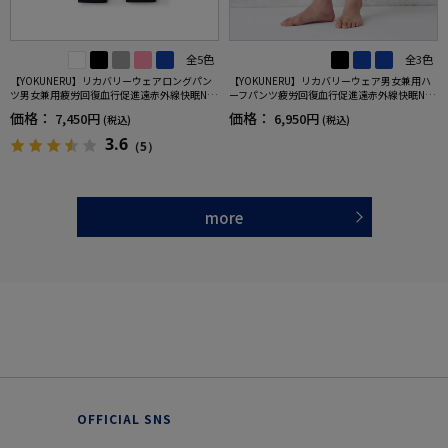
全5色
全3色
【YOKUNERU】リカバリーウェアロングパン
【YOKUNERU】リカバリーウェア男女兼用ハ
ツ男女兼用疲労回復血行促進遠赤外線快眠NA
ーフパンツ疲労回復血行促進遠赤外線快眠NA
NOMIX(R)【一般医療機器】SS～LLサイズ
NOMIX(R)【一般医療機器】SS～LLサイズ
価格：
価格：
7,450円
6,950円
(税込)
(税込)
3.6
（5）
more
OFFICIAL SNS