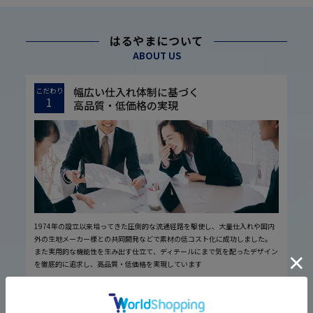
はるやまについて
ABOUT US
幅広い仕入れ体制に基づく
こだわり
1
高品質・低価格の実現
1974年の設立以来培ってきた圧倒的な流通経路を駆使し、大量仕入れや国内
外の生地メーカー様との共同開発などで素材の低コスト化に成功しました。
また実用的な機能性を生み出す仕立て、ディテールにまで気を配ったデザイン
を徹底的に追求し、高品質・低価格を実現しています
厳しい品質管理体制に基づく
こだわり