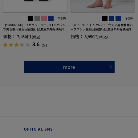
全5色
全3色
【YOKUNERU】リカバリーウェアロングパン
【YOKUNERU】リカバリーウェア男女兼用ハ
ツ男女兼用疲労回復血行促進遠赤外線快眠NA
ーフパンツ疲労回復血行促進遠赤外線快眠NA
NOMIX(R)【一般医療機器】SS～LLサイズ
NOMIX(R)【一般医療機器】SS～LLサイズ
価格：
価格：
7,450円
6,950円
(税込)
(税込)
3.6
（5）
more
OFFICIAL SNS