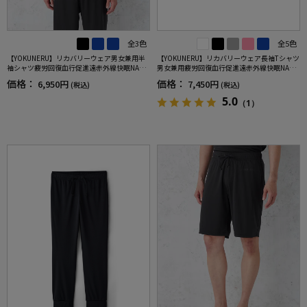
全3色
全5色
【YOKUNERU】リカバリーウェア男女兼用半
【YOKUNERU】リカバリーウェア長袖Tシャツ
袖シャツ疲労回復血行促進遠赤外線快眠NANO
男女兼用疲労回復血行促進遠赤外線快眠NANO
MIX(R)【一般医療機器】SS～LLサイズ
MIX(R)【一般医療機器】SS～LLサイズ
価格：
価格：
6,950円
7,450円
(税込)
(税込)
5.0
（1）