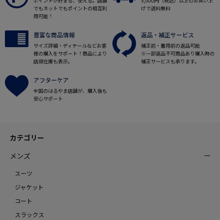
ポイントが貯まる、使える。店舗
5,000円（税込）以上のお買い上
でもネットでもポイントの相互利
げで送料無料
用可能！
豊富な商品情報
返品・補正サービス
サイズ詳細・ディテールなどお客
補正前・着用前の返品可能
様の購入をサポート！商品により
※一部返品不可商品あり購入時の
店頭在庫も表示。
補正サービスも承ります。
アフターケア
全国のはるやま店舗が、購入後も
安心サポート
カテゴリー
メンズ
スーツ
ジャケット
コート
スラックス