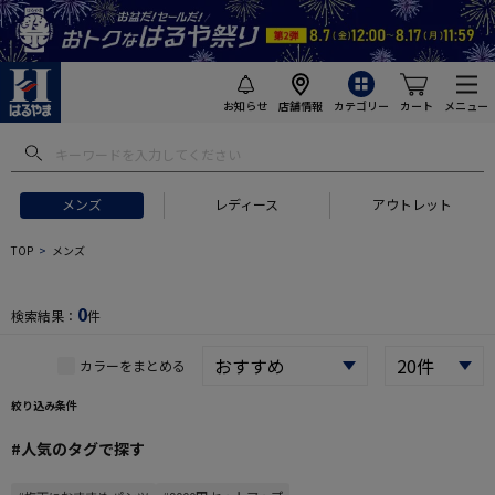
お知らせ
店舗情報
カテゴリー
カート
メニュー
 ギフトにおすすめ
#セットアップ スーツ
#長袖 ワイシャツ
#スー
メンズ
レディース
アウトレット
TOP
メンズ
0
検索結果：
件
カラーをまとめる
絞り込み条件
#人気のタグで探す