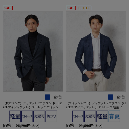
SALE
SALE
OUTLET
全1色
全1色
【抗ピリング】ジャケット 2つボタン【i－Jac
【ウォッシャブル】ジャケット 2つボタン【i-J
ket-アイジャケット-】ストレッチ ウォッシャ
acket-アイジャケット-】ストレッチ 軽量 イタ
ブル チェック ネイビー 秋冬
リアンチェック柄 ネイビー 春夏
価格：
価格：
26,290円
21,890円
(税込)
(税込)