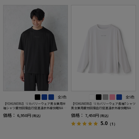
全3色
全5色
【YOKUNERU】リカバリーウェア男女兼用半
【YOKUNERU】リカバリーウェア長袖Tシャツ
袖シャツ疲労回復血行促進遠赤外線快眠NANO
男女兼用疲労回復血行促進遠赤外線快眠NANO
MIX(R)【一般医療機器】SS～LLサイズ
MIX(R)【一般医療機器】SS～LLサイズ
価格：
価格：
6,950円
7,450円
(税込)
(税込)
5.0
（1）