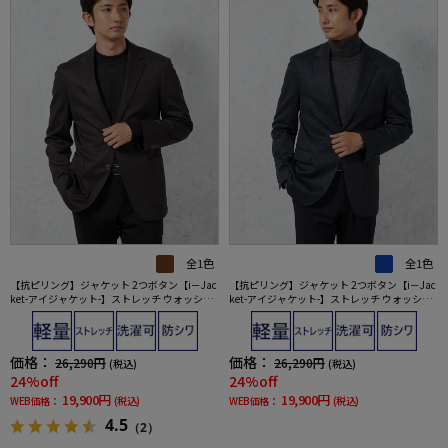
全1色
全1色
【抗ピリング】ジャケット 2つボタン【i－Jac
【抗ピリング】ジャケット 2つボタン【i－Jac
ket-アイジャケット-】ストレッチ ウォッシャ
ket-アイジャケット-】ストレッチ ウォッシャ
ブル 無地 ブラウン 秋冬
ブル 無地 ネイビー 秋冬
価格：
価格：
26,290円
26,290円
(税込)
(税込)
24%off
24%off
19,900円
19,900円
WEB価格：
(税込)
WEB価格：
(税込)
4.5
（2）