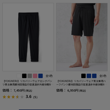
全5色
全3色
【YOKUNERU】リカバリーウェアロングパン
【YOKUNERU】リカバリーウェア男女兼用ハ
ツ男女兼用疲労回復血行促進遠赤外線快眠NA
ーフパンツ疲労回復血行促進遠赤外線快眠NA
NOMIX(R)【一般医療機器】SS～LLサイズ
NOMIX(R)【一般医療機器】SS～LLサイズ
価格：
価格：
7,450円
6,950円
(税込)
(税込)
3.6
（5）