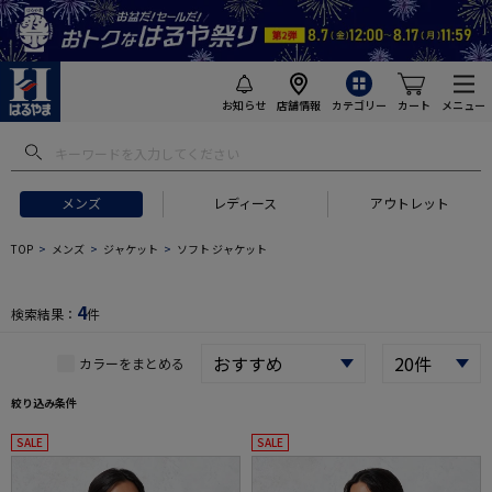
お知らせ
店舗情報
カテゴリー
カート
メニュー
 ギフトにおすすめ
#セットアップ スーツ
#長袖 ワイシャツ
#スー
メンズ
レディース
アウトレット
TOP
メンズ
ジャケット
ソフト ジャケット
4
検索結果：
件
カラーをまとめる
絞り込み条件
SALE
SALE