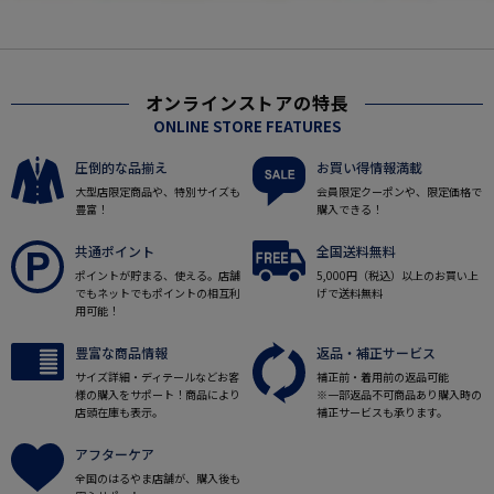
オンラインストアの特長
ONLINE STORE FEATURES
圧倒的な品揃え
お買い得情報満載
大型店限定商品や、特別サイズも
会員限定クーポンや、限定価格で
豊富！
購入できる！
共通ポイント
全国送料無料
ポイントが貯まる、使える。店舗
5,000円（税込）以上のお買い上
でもネットでもポイントの相互利
げで送料無料
用可能！
豊富な商品情報
返品・補正サービス
サイズ詳細・ディテールなどお客
補正前・着用前の返品可能
様の購入をサポート！商品により
※一部返品不可商品あり購入時の
店頭在庫も表示。
補正サービスも承ります。
アフターケア
全国のはるやま店舗が、購入後も