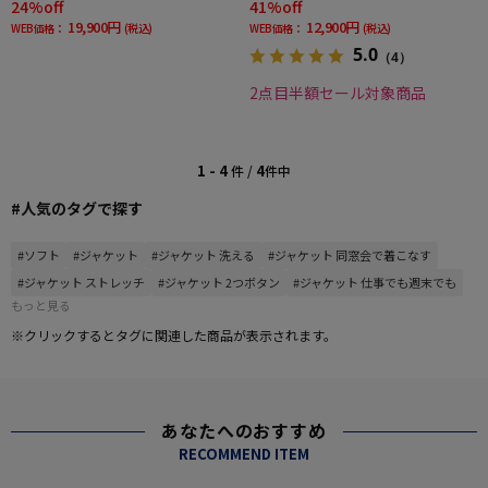
24%off
41%off
19,900円
12,900円
WEB価格：
(税込)
WEB価格：
(税込)
5.0
（4）
2点目半額セール対象商品
1 - 4
4
件 /
件中
#人気のタグで探す
#ソフト
#ジャケット
#ジャケット 洗える
#ジャケット 同窓会で着こなす
#ジャケット ストレッチ
#ジャケット 2つボタン
#ジャケット 仕事でも週末でも
もっと見る
※クリックするとタグに関連した商品が表示されます。
あなたへのおすすめ
RECOMMEND ITEM