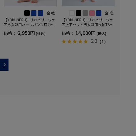
全3色
全5色
【YOKUNERU】リカバリーウェ
【YOKUNERU】リカバリーウェ
ア男女兼用ハーフパンツ疲労回
ア上下セット男女兼用長袖Tシャ
復血行促進遠赤外線快眠NANOM
ツ+ロングパンツ疲労回復血行促
6,950円
14,900円
価格：
価格：
(税込)
(税込)
IX(R)【一般医療機器】SS～LLサ
進遠赤外線快眠NANOMIX(R)【一
イズ
般医療機器】SS～LLサイズ
5.0
（1）