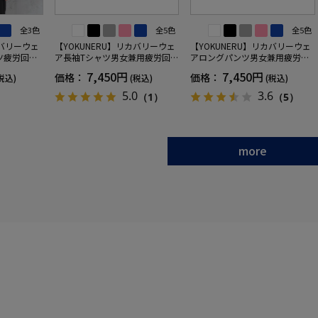
全3色
全5色
全5色
カバリーウェ
【YOKUNERU】リカバリーウェ
【YOKUNERU】リカバリーウェ
ツ疲労回復
ア長袖Tシャツ男女兼用疲労回復
アロングパンツ男女兼用疲労回
ANOMIX
血行促進遠赤外線快眠NANOMIX
復血行促進遠赤外線快眠NANOM
7,450円
7,450円
価格：
価格：
税込)
(税込)
(税込)
SS～LLサイ
(R)【一般医療機器】SS～LLサイ
IX(R)【一般医療機器】SS～LLサ
ズ
イズ
5.0
3.6
（1）
（5）
more