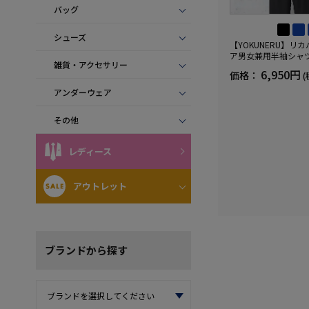
バッグ
シューズ
【YOKUNERU】リ
ア男女兼用半袖シャ
雑貨・アクセサリー
血行促進遠赤外線快眠N
6,950円
価格：
(
(R)【一般医療機器】
ズ
アンダーウェア
その他
レディース
アウトレット
ブランド
から探す