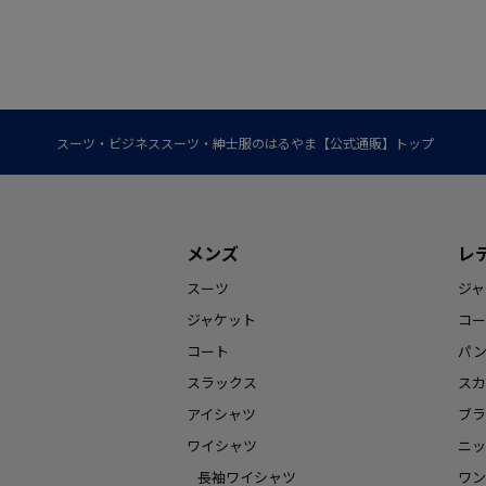
スーツ・ビジネススーツ・紳士服のはるやま【公式通販】トップ
メンズ
レ
スーツ
ジャ
ジャケット
コー
コート
パ
スラックス
スカ
アイシャツ
ブラ
ワイシャツ
ニッ
長袖ワイシャツ
ワン