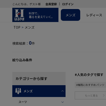
こんにちは、ゲスト様
会員登録
ログイン
科学で、
メンズ
レディース
着るを変えていく。
TOP
メンズ
0
検索結果：
件
絞り込み条件
#人気のタグで探す
カテゴリー
から探す
#梅雨におすすめ パンツ
メンズ
もっと見る
スーツ