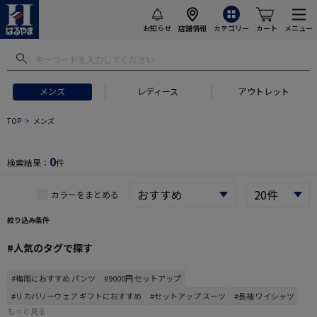
お知らせ
店舗情報
カテゴリー
カート
メニュー
メンズ
レディース
アウトレット
 ギフトにおすすめ
#セットアップ スーツ
#長袖 ワイシャツ
#スー
TOP
メンズ
0
検索結果：
件
カラーをまとめる
絞り込み条件
#人気のタグで探す
#梅雨におすすめ パンツ
#9000円 セットアップ
#リカバリーウェア ギフトにおすすめ
#セットアップ スーツ
#長袖 ワイシャツ
もっと見る