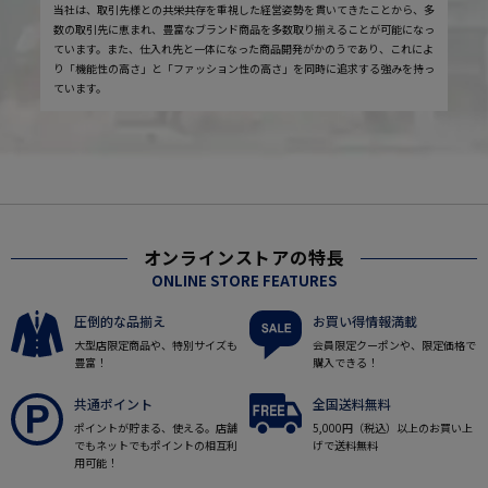
当社は、取引先様との共栄共存を重視した経営姿勢を貫いてきたことから、多
数の取引先に恵まれ、豊富なブランド商品を多数取り揃えることが可能になっ
ています。また、仕入れ先と一体になった商品開発がかのうであり、これによ
り「機能性の高さ」と「ファッション性の高さ」を同時に追求する強みを持っ
ています。
オンラインストアの特長
ONLINE STORE FEATURES
圧倒的な品揃え
お買い得情報満載
大型店限定商品や、特別サイズも
会員限定クーポンや、限定価格で
豊富！
購入できる！
共通ポイント
全国送料無料
ポイントが貯まる、使える。店舗
5,000円（税込）以上のお買い上
でもネットでもポイントの相互利
げで送料無料
用可能！