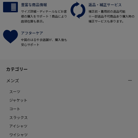
豊富な商品情報
返品・補正サービス
サイズ詳細・ディテールなどお客
補正前・着用前の返品可能
様の購入をサポート！商品により
※一部返品不可商品あり購入時の
店頭在庫も表示。
補正サービスも承ります。
アフターケア
全国のはるやま店舗が、購入後も
安心サポート
カテゴリー
メンズ
スーツ
ジャケット
コート
スラックス
アイシャツ
ワイシャツ