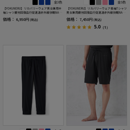
全3色
全5色
【YOKUNERU】リカバリーウェア男女兼用半
【YOKUNERU】リカバリーウェア長袖Tシャツ
袖シャツ疲労回復血行促進遠赤外線快眠NANO
男女兼用疲労回復血行促進遠赤外線快眠NANO
MIX(R)【一般医療機器】SS～LLサイズ
MIX(R)【一般医療機器】SS～LLサイズ
価格：
価格：
6,950円
7,450円
(税込)
(税込)
5.0
（1）