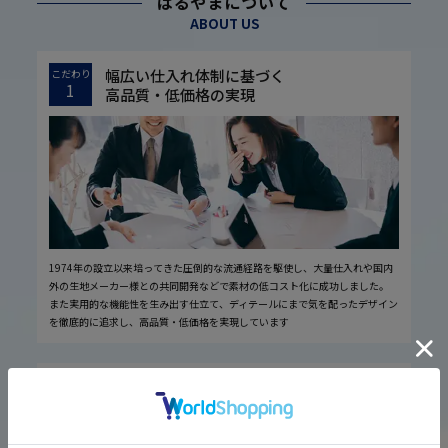
はるやまについて
ABOUT US
幅広い仕入れ体制に基づく
こだわり
1
高品質・低価格の実現
1974年の設立以来培ってきた圧倒的な流通経路を駆使し、大量仕入れや国内
外の生地メーカー様との共同開発などで素材の低コスト化に成功しました。
また実用的な機能性を生み出す仕立て、ディテールにまで気を配ったデザイン
を徹底的に追求し、高品質・低価格を実現しています
厳しい品質管理体制に基づく
こだわり
2
安心の実現