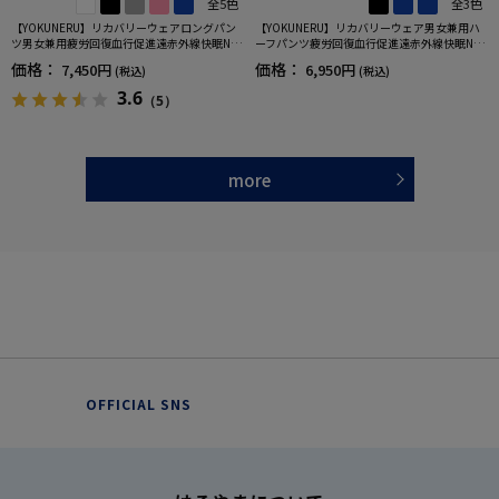
全5色
全3色
【YOKUNERU】リカバリーウェアロングパン
【YOKUNERU】リカバリーウェア男女兼用ハ
ツ男女兼用疲労回復血行促進遠赤外線快眠NA
ーフパンツ疲労回復血行促進遠赤外線快眠NA
NOMIX(R)【一般医療機器】SS～LLサイズ
NOMIX(R)【一般医療機器】SS～LLサイズ
価格：
価格：
7,450円
6,950円
(税込)
(税込)
3.6
（5）
more
OFFICIAL SNS