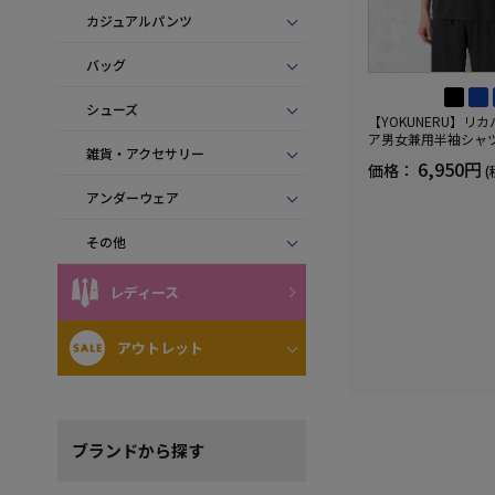
カジュアルパンツ
バッグ
シューズ
【YOKUNERU】リ
ア男女兼用半袖シャ
雑貨・アクセサリー
血行促進遠赤外線快眠N
6,950円
価格：
(
(R)【一般医療機器】
ズ
アンダーウェア
その他
レディース
アウトレット
ブランド
から探す