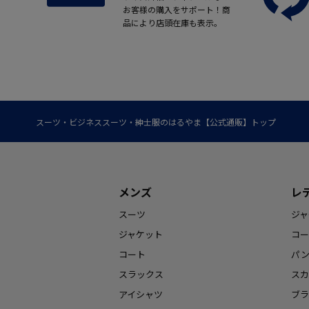
お客様の購入をサポート！商
品により店頭在庫も表示。
スーツ・ビジネススーツ・紳士服のはるやま【公式通販】トップ
メンズ
レ
スーツ
ジャ
ジャケット
コー
コート
パ
スラックス
スカ
アイシャツ
ブラ