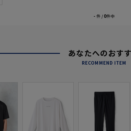
-
0
件 /
件中
あなたへのおす
RECOMMEND ITEM