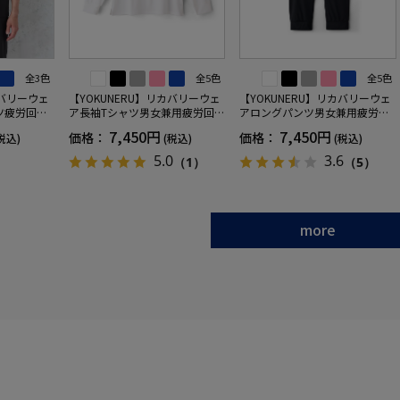
全3色
全5色
全5色
カバリーウェ
【YOKUNERU】リカバリーウェ
【YOKUNERU】リカバリーウェ
ツ疲労回復
ア長袖Tシャツ男女兼用疲労回復
アロングパンツ男女兼用疲労回
ANOMIX
血行促進遠赤外線快眠NANOMIX
復血行促進遠赤外線快眠NANOM
7,450円
7,450円
価格：
価格：
税込)
(税込)
(税込)
SS～LLサイ
(R)【一般医療機器】SS～LLサイ
IX(R)【一般医療機器】SS～LLサ
ズ
イズ
5.0
3.6
（1）
（5）
more