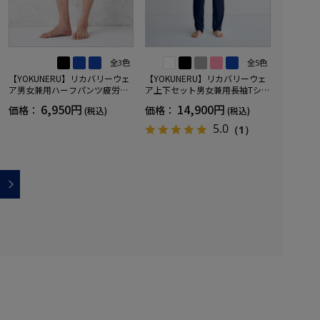
全3色
全5色
【YOKUNERU】リカバリーウェ
【YOKUNERU】リカバリーウェ
ア男女兼用ハーフパンツ疲労回
ア上下セット男女兼用長袖Tシャ
復血行促進遠赤外線快眠NANOM
ツ+ロングパンツ疲労回復血行促
6,950円
14,900円
価格：
価格：
(税込)
(税込)
IX(R)【一般医療機器】SS～LLサ
進遠赤外線快眠NANOMIX(R)【一
イズ
般医療機器】SS～LLサイズ
5.0
（1）