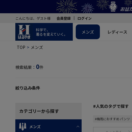
こんにちは、ゲスト様
会員登録
ログイン
科学で、
メンズ
レディース
着るを変えていく。
TOP
メンズ
0
検索結果：
件
絞り込み条件
#人気のタグで探す
カテゴリー
から探す
#梅雨におすすめ パンツ
メンズ