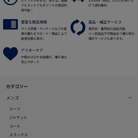
ポイントが貯まる、使える。店舗
5,000円（税込）以上のお買い上
でもネットでもポイントの相互利
げで送料無料
用可能！
豊富な商品情報
返品・補正サービス
サイズ詳細・ディテールなどお客
補正前・着用前の返品可能
様の購入をサポート！商品により
※一部返品不可商品あり購入時の
店頭在庫も表示。
補正サービスも承ります。
アフターケア
全国のはるやま店舗が、購入後も
安心サポート
カテゴリー
メンズ
スーツ
ジャケット
コート
スラックス