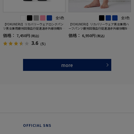
全5色
全3色
【YOKUNERU】リカバリーウェアロングパン
【YOKUNERU】リカバリーウェア男女兼用ハ
ツ男女兼用疲労回復血行促進遠赤外線快眠NA
ーフパンツ疲労回復血行促進遠赤外線快眠NA
NOMIX(R)【一般医療機器】SS～LLサイズ
NOMIX(R)【一般医療機器】SS～LLサイズ
価格：
価格：
7,450円
6,950円
(税込)
(税込)
3.6
（5）
more
OFFICIAL SNS