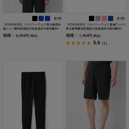
全3色
全5色
【YOKUNERU】リカバリーウェア男女兼用半
【YOKUNERU】リカバリーウェア長袖Tシャツ
袖シャツ疲労回復血行促進遠赤外線快眠NANO
男女兼用疲労回復血行促進遠赤外線快眠NANO
MIX(R)【一般医療機器】SS～LLサイズ
MIX(R)【一般医療機器】SS～LLサイズ
価格：
価格：
6,950円
7,450円
(税込)
(税込)
5.0
（1）