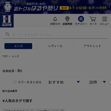
お知らせ
店舗情報
カテゴリー
カート
メニュー
 ギフトにおすすめ
#セットアップ スーツ
#長袖 ワイシャツ
#スー
メンズ
レディース
アウトレット
TOP
メンズ
0
検索結果：
件
カラーをまとめる
絞り込み条件
#人気のタグで探す