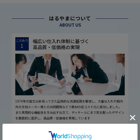
はるやまについて
ABOUT US
幅広い仕入れ体制に基づく
こだわり
1
高品質・低価格の実現
1974年の設立以来培ってきた圧倒的な流通経路を駆使し、大量仕入れや国内
外の生地メーカー様との共同開発などで素材の低コスト化に成功しました。
また実用的な機能性を生み出す仕立て、ディテールにまで気を配ったデザイン
を徹底的に追求し、高品質・低価格を実現しています
厳しい品質管理体制に基づく
こだわり