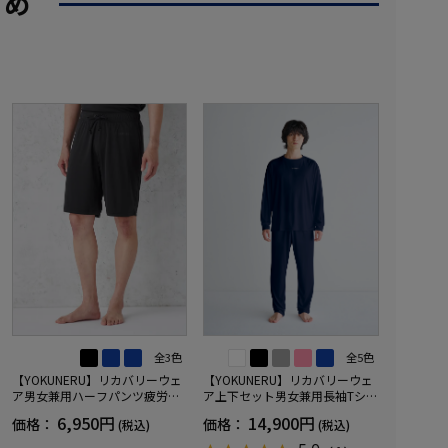
すめ
全3色
全5色
【YOKUNERU】リカバリーウェ
【YOKUNERU】リカバリーウェ
ア男女兼用ハーフパンツ疲労回
ア上下セット男女兼用長袖Tシャ
復血行促進遠赤外線快眠NANOM
ツ+ロングパンツ疲労回復血行促
6,950円
14,900円
価格：
価格：
(税込)
(税込)
IX(R)【一般医療機器】SS～LLサ
進遠赤外線快眠NANOMIX(R)【一
イズ
般医療機器】SS～LLサイズ