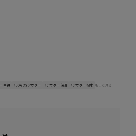
ー 中綿
#LOGOS アウター
#アウター 保温
#アウター 撥水
もっと見る