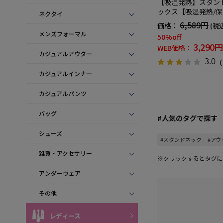
【吸湿発熱】スタン
ックス【吸湿発熱/保
ネクタイ
中綿 無地 カジュアルアウター リッ
6,589円
価格：
(税
ケンバッカー 秋冬
メンズフォーマル
50%off
3,290円
WEB価格：
カジュアルアウター
3.0
（
カジュアルインナー
カジュアルパンツ
バッグ
#人気のタグで探す
シューズ
#スタンドネック
#アウ
雑貨・アクセサリー
※クリックするとタグに
アンダーウェア
その他
レディース