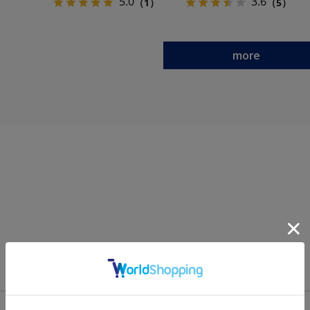
5.0
3.6
（1）
（5）
more