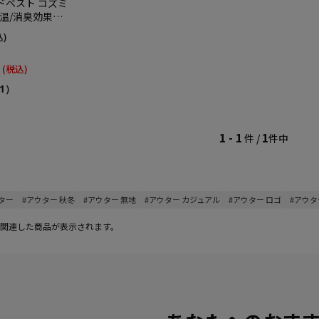
ドベスト コズミ
温/消臭効果】
込)
(税込)
1）
1 - 1
1
件 /
件中
ター
#アウター 秋冬
#アウター 無地
#アウター カジュアル
#アウター ロゴ
#アウタ
関連した商品が表示されます。