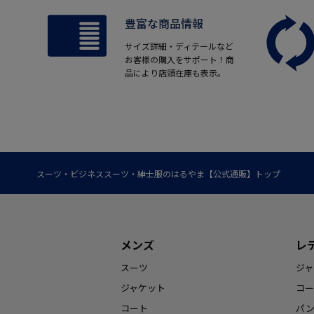
豊富な商品情報
サイズ詳細・ディテールなど
お客様の購入をサポート！商
品により店頭在庫も表示。
スーツ・ビジネススーツ・紳士服のはるやま【公式通販】トップ
メンズ
レ
スーツ
ジャ
ジャケット
コー
コート
パ