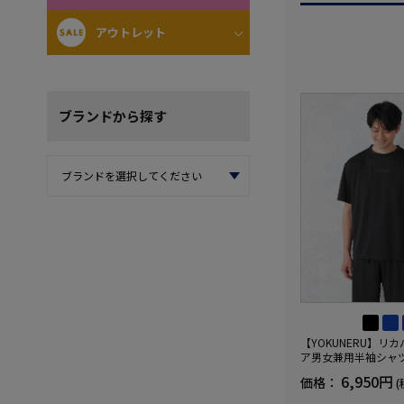
アウトレット
ブランド
から探す
【YOKUNERU】リ
ア男女兼用半袖シャ
血行促進遠赤外線快眠N
6,950円
価格：
(
(R)【一般医療機器】
ズ