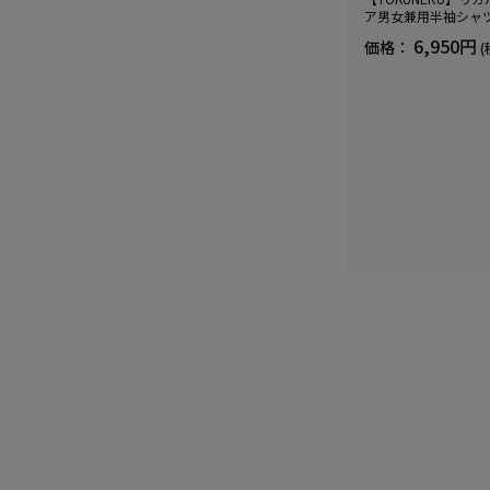
ア男女兼用半袖シャ
血行促進遠赤外線快眠N
6,950円
価格：
(
(R)【一般医療機器】
ズ