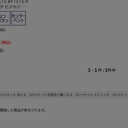
E BY TETE H
ッチ ビジカジ ブ
税込)
(税込)
2）
1 - 1
1
件 /
件中
#ジャケット 洗える
#ジャケット 同窓会で着こなす
#ジャケット ストレッチ
#ジャケッ
関連した商品が表示されます。