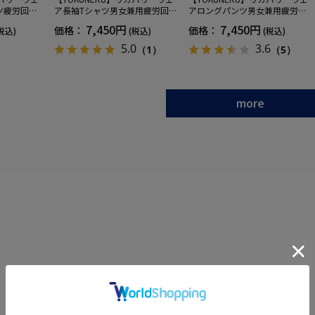
ツ疲労回復
ア長袖Tシャツ男女兼用疲労回復
アロングパンツ男女兼用疲労回
ANOMIX
血行促進遠赤外線快眠NANOMIX
復血行促進遠赤外線快眠NANOM
7,450円
7,450円
価格：
価格：
税込)
(税込)
(税込)
SS～LLサイ
(R)【一般医療機器】SS～LLサイ
IX(R)【一般医療機器】SS～LLサ
ズ
イズ
5.0
3.6
（1）
（5）
more