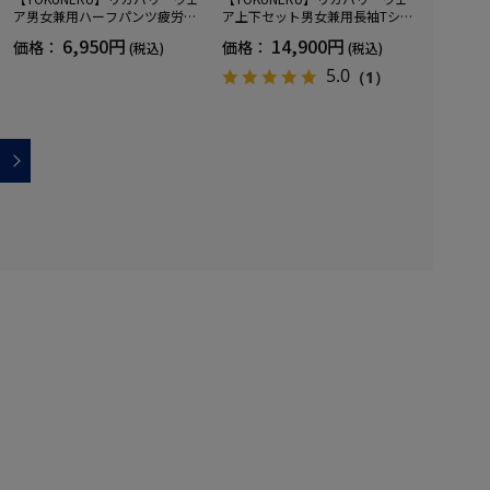
ア男女兼用ハーフパンツ疲労回
ア上下セット男女兼用長袖Tシャ
復血行促進遠赤外線快眠NANOM
ツ+ロングパンツ疲労回復血行促
6,950円
14,900円
価格：
価格：
(税込)
(税込)
IX(R)【一般医療機器】SS～LLサ
進遠赤外線快眠NANOMIX(R)【一
イズ
般医療機器】SS～LLサイズ
5.0
（1）