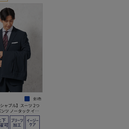
全1色
シャブル】スーツ 2つ
パンツ ノータック イー
トライプ ネイビー ビバ
ロクラブ 通年