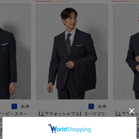
全1色
全1色
リーピーススー
【上下ウォッシャブル】スーツ 2つ
【上下ウォッ
ェリコ ストライ
ボタン ツーパンツ ノータック イー
ボタン ツー
L
ジーケア ストライプ ネイビー ビバ
ジーケア ス
リーヒルズポロクラブ 通年
リーヒルズポ