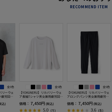
RECOMMEND ITEM
全3色
全5色
全5色
カバリーウェ
【YOKUNERU】リカバリーウェ
【YOKUNERU】リカバリーウェ
ツ疲労回復
ア長袖Tシャツ男女兼用疲労回復
アロングパンツ男女兼用疲労回
ANOMIX
血行促進遠赤外線快眠NANOMIX
復血行促進遠赤外線快眠NANOM
7,450円
7,450円
価格：
価格：
税込)
(税込)
(税込)
SS～LLサイ
(R)【一般医療機器】SS～LLサイ
IX(R)【一般医療機器】SS～LLサ
ズ
イズ
5.0
3.6
（1）
（5）