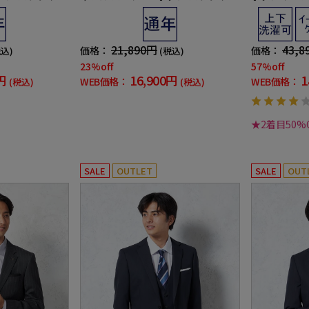
ークラブ 通年
ワンタック ハントレークラブ 通年
トライプ pink
21,890円
43,8
価格：
価格：
税込)
(税込)
23%off
57%off
円
16,900円
1
WEB価格：
WEB価格：
(税込)
(税込)
★2着目50%
SALE
OUTLET
SALE
OUT