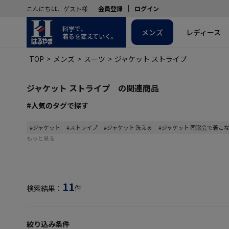
こんにちは、ゲスト様
会員登録
ログイン
科学で、
メンズ
レディース
着るを変えていく。
TOP
メンズ
スーツ
ジャケット ストライプ
ジャケット ストライプ の関連商品
#人気のタグで探す
#ジャケット
#ストライプ
#ジャケット 洗える
#ジャケット 同窓会で着こ
もっと見る
11
検索結果：
件
絞り込み条件