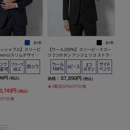
全1色
全1色
ッシャブル】スリーピ
【ウール100%】スリーピーススー
ero/スリムデザイ
ツ 2つボタン アンジェリコ ストライ
素材 2つボタン ストラ
プ S＆M BLUE LABEL
90円
87,890円
(税込)
価格：
(税込)
★2着目50%OFF対象
0,743円
(税込)
OFF対象
LET