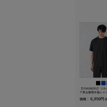
【YOKUNERU】リ
ア男女兼用半袖シャ
血行促進遠赤外線快眠N
6,950円
価格：
(
(R)【一般医療機器】
ズ