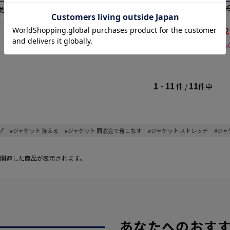
54,890円
54,8
価格：
価格：
(税込)
税込)
60%off
60%off
象
21,900円
2
WEB価格：
WEB価格：
(税込)
★2着目50%OFF対象
★2着目50%
1 - 11
11
件 /
件中
プ
#ジャケット 洗える
#ジャケット 同窓会で着こなす
#ジャケット ストレッチ
#ジャ
関連した商品が表示されます。
あなたへのおす