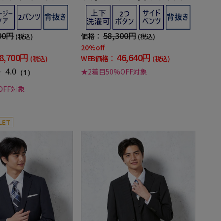
y wolman
トライプ キャサリン Ｅ ハムネット
上下ウォッシャブル ノータック 春夏
90円
58,300円
価格：
(税込)
(税込)
20%off
8,700円
46,640円
WEB価格：
(税込)
(税込)
4.0
★2着目50%OFF対象
（1）
OFF対象
LET