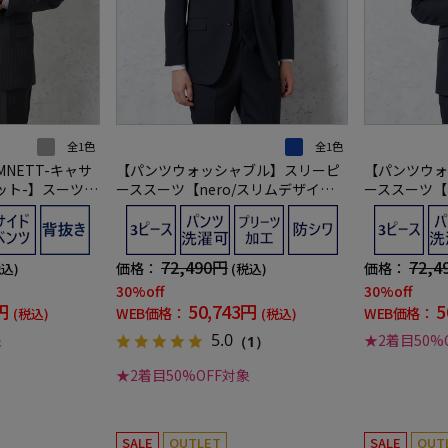
全1色
全1色
AMNETT-キャサ
【パンツウォッシャブル】スリーピ
【パンツウォ
ト-】スーツ 2
ーススーツ【nero/スリムデザイ
ーススーツ【n
ＲＩＮＥ Ｅ Ｈ
ン】ウール混素材 2つボタン ストラ
ン】ウール混
上下ウォッシャブ
イプ
イプ
リン Ｅ ハムネ
72,490円
72,4
価格：
価格：
税込)
(税込)
30%off
30%off
円
50,743円
5
WEB価格：
WEB価格：
(税込)
(税込)
5.0
象
★2着目50%
（1）
★2着目50%OFF対象
SALE
OUTLET
SALE
OUT