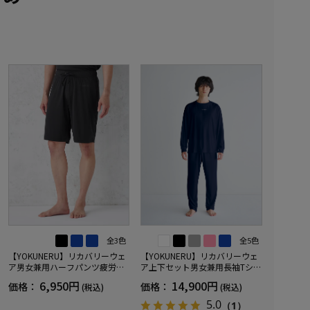
全3色
全5色
【YOKUNERU】リカバリーウェ
【YOKUNERU】リカバリーウェ
ア男女兼用ハーフパンツ疲労回
ア上下セット男女兼用長袖Tシャ
復血行促進遠赤外線快眠NANOM
ツ+ロングパンツ疲労回復血行促
6,950円
14,900円
価格：
価格：
(税込)
(税込)
IX(R)【一般医療機器】SS～LLサ
進遠赤外線快眠NANOMIX(R)【一
イズ
般医療機器】SS～LLサイズ
5.0
（1）