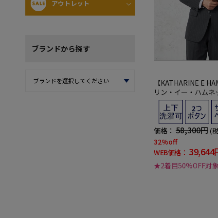
アウトレット
ブランド
から探す
【KATHARINE E H
リン・イー・ハムネッ
つボタン ＫＡＴＨＡ
ＡＭＮＥＴＴ ２Ｐ 
ル ストライプ キャサ
ット 秋冬
58,300円
価格：
(
32%off
39,644
WEB価格：
★2着目50%OFF対