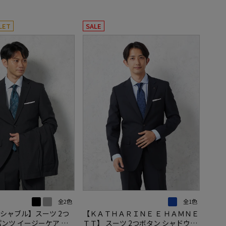
LET
SALE
全2色
全1色
シャブル】スーツ 2つ
【ＫＡＴＨＡＲＩＮＥ Ｅ ＨＡＭＮＥ
パンツ イージーケア ス
ＴＴ】 スーツ 2つボタン シャドウス