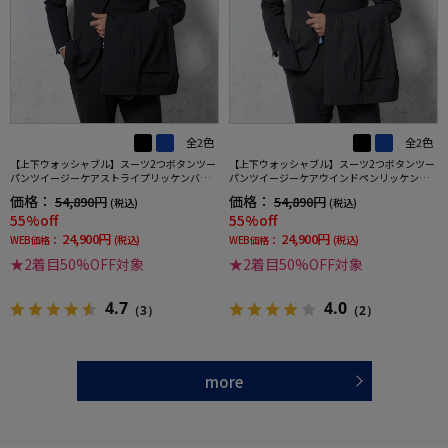
全2色
全2色
【上下ウォッシャブル】スーツ2つボタンツー
【上下ウォッシャブル】スーツ2つボタンツー
パンツイージーケアストライプリッケンバッ
パンツイージーケアウインドペンリッケンバ
カー
ッカー
価格：
価格：
54,890円
54,890円
(税込)
(税込)
55%off
55%off
24,900円
24,900円
WEB価格：
(税込)
WEB価格：
(税込)
★2着目50%OFF対象
★2着目50%OFF対象
4.7
4.0
（3）
（2）
more