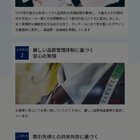
1974年の設立以来培ってきた圧倒的な流通経路を駆使し、大量仕入れや国内
外の生地メーカー様との共同開発などで素材の低コスト化に成功しました。
また実用的な機能性を生み出す仕立て、ディテールにまで気を配ったデザイン
を徹底的に追求し、高品質・低価格を実現しています
厳しい品質管理体制に基づく
こだわり
2
安心の実現
お客様に安心してお買い物していただくために、厳しい品質検査基準を設定し
ています。
取引先様との共栄共存に基づく
こだわり