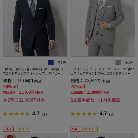
全1色
全1色
【即納】選べる2着22000円【WEB限定】スー
【ウォッシャブル】スリーピーススーツ【ner
ツ2つボタン上下ウォッシャブルネイビー小柄
o/スリムデザイン】ウール混2つボタンノータ
3シーズン対応
ックストライプ
価格：
価格：
23,100円
72,490円
(税込)
(税込)
40%off
70%off
13,900円
21,890円
WEB価格：
(税込)
WEB価格：
(税込)
★2着で22,000円対象！
2点目半額セール対象商品
4.7
4.7
（3）
（3）
SALE
OUTLET
SALE
OUTLET