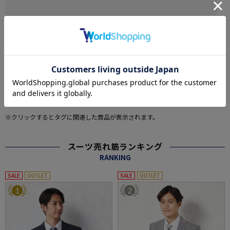
ダブル
その他
#この商品に関するタグで探す
#24AW
#2点目20%OFF対象商品（メンズスーツ）
#2点目50%OFF対象商品（メンズスーツ）
#パンツ 洗える
#パンツ ストレッチ
もっと見る
※クリックするとタグに関連した商品が表示されます。
スーツ売れ筋ランキング
RANKING
SALE
OUTLET
SALE
OUTLET
1
2