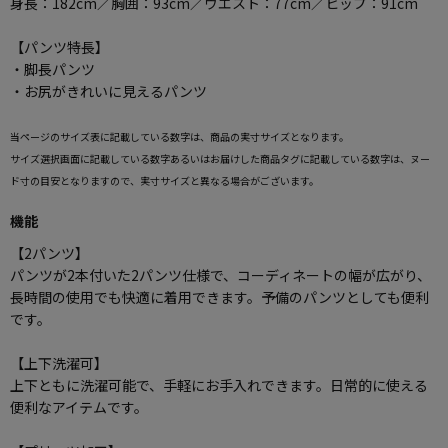
身長：182cm／胸囲：93cm／ウエスト：77cm／ヒップ：91cm
【パンツ特長】
・脚長パンツ
・お尻がきれいに見えるパンツ
当ページのサイズ表に記載している数字は、商品の実寸サイズとなります。
サイズ選択画面に記載している数字あるいはお届けした商品タグに記載している数字は、ヌー
ド寸の目安となりますので、実寸サイズと異なる場合がございます。
機能
【2パンツ】
パンツが2本付いた2パンツ仕様で、コーディネートの幅が広がり、
長時間の使用でも快適に着用できます。予備のパンツとしても便利
です。
【上下洗濯可】
上下ともに洗濯可能で、手軽にお手入れできます。日常的に使える
便利なアイテムです。