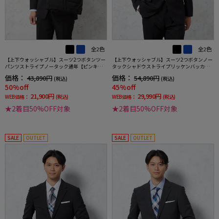
全2色
全2色
【上下ウォッシャブル】スーツ2つボタンツー
【上下ウォッシャブル】スーツ2つボタンノー
パンツストライプノータック通年【ピンキ
タックシャドウストライプリッケンバッカー
ー】
通年
価格：
価格：
43,890円
54,890円
(税込)
(税込)
50%off
45%off
21,900円
29,990円
WEB価格：
(税込)
WEB価格：
(税込)
★2着目50%OFF対象
★2着目50%OFF対象
SALE
OUTLET
SALE
OUTLET