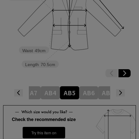
Waist
49cm
Length
70.5cm
A5
A6
A7
AB4
AB5
AB6
AB7
BB4
Check the recommended size
Try this item on