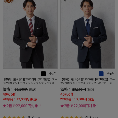
3
4
全1色
全1色
【即納】選べる2着22000円【WEB限定】スー
【即納】選べる2着22000円【WEB限定】スー
ツ2つボタン上下ウォッシャブルブラックスト
ツ2つボタン上下ウォッシャブルネイビースト
ライプ3シーズン対応
ライプ3シーズン対応
価格：
価格：
23,100円
23,100円
(税込)
(税込)
40%off
40%off
13,900円
13,900円
WEB価格：
(税込)
WEB価格：
(税込)
★2着で22,000円対象！
★2着で22,000円対象！
4.7
4.7
（3）
（3）