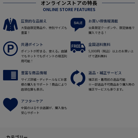
オンラインストアの特長
ONLINE STORE FEATURES
圧倒的な品揃え
お買い得情報満載
大型店限定商品や、特別サイズも
会員限定クーポンや、限定価格で
豊富！
購入できる！
共通ポイント
全国送料無料
ポイントが貯まる、使える。店舗
5,000円（税込）以上のお買い上
でもネットでもポイントの相互利
げで送料無料
用可能！
豊富な商品情報
返品・補正サービス
サイズ詳細・ディテールなどお客
補正前・着用前の返品可能
様の購入をサポート！商品により
※一部返品不可商品あり購入時の
店頭在庫も表示。
補正サービスも承ります。
アフターケア
全国のはるやま店舗が、購入後も
安心サポート
カテゴリー