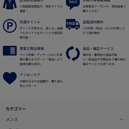
大型店限定商品や、特別サイズも
会員限定クーポンや、限定価格で
豊富！
購入できる！
共通ポイント
全国送料無料
ポイントが貯まる、使える。店舗
5,000円（税込）以上のお買い上
でもネットでもポイントの相互利
げで送料無料
用可能！
豊富な商品情報
返品・補正サービス
サイズ詳細・ディテールなどお客
補正前・着用前の返品可能
様の購入をサポート！商品により
※一部返品不可商品あり購入時の
店頭在庫も表示。
補正サービスも承ります。
アフターケア
全国のはるやま店舗が、購入後も
安心サポート
カテゴリー
メンズ