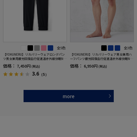
全5色
全3色
【YOKUNERU】リカバリーウェアロングパン
【YOKUNERU】リカバリーウェア男女兼用ハ
ツ男女兼用疲労回復血行促進遠赤外線快眠NA
ーフパンツ疲労回復血行促進遠赤外線快眠NA
NOMIX(R)【一般医療機器】SS～LLサイズ
NOMIX(R)【一般医療機器】SS～LLサイズ
価格：
価格：
7,450円
6,950円
(税込)
(税込)
3.6
（5）
more