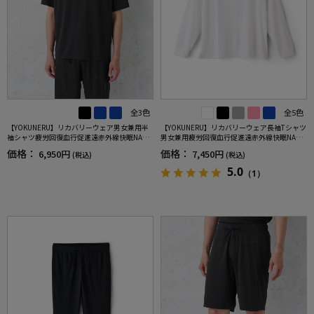
全3色
全5色
【YOKUNERU】リカバリーウェア男女兼用半
【YOKUNERU】リカバリーウェア長袖Tシャツ
袖シャツ疲労回復血行促進遠赤外線快眠NANO
男女兼用疲労回復血行促進遠赤外線快眠NANO
MIX(R)【一般医療機器】SS～LLサイズ
MIX(R)【一般医療機器】SS～LLサイズ
価格：
価格：
6,950円
7,450円
(税込)
(税込)
5.0
（1）