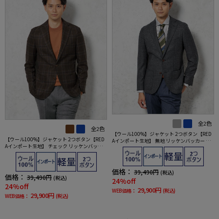
全2色
全2色
【ウール100%】ジャケット 2つボタン【RED
【ウール100%】ジャケット 2つボタン【RED
Aインポート生地】 無地 リッケンバッカー 秋
Aインポート生地】 チェック リッケンバッカ
冬
ー 秋冬
価格：
39,490円
(税込)
価格：
39,490円
(税込)
24%off
24%off
29,900円
WEB価格：
(税込)
29,900円
WEB価格：
(税込)