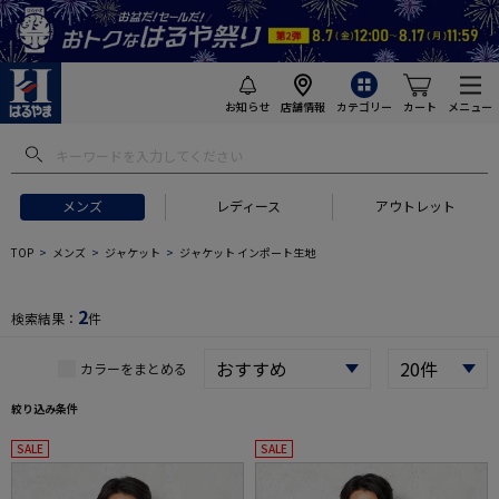
お知らせ
店舗情報
カテゴリー
カート
メニュー
 ギフトにおすすめ
#セットアップ スーツ
#長袖 ワイシャツ
#スー
メンズ
レディース
アウトレット
TOP
メンズ
ジャケット
ジャケット インポート生地
2
検索結果：
件
カラーをまとめる
絞り込み条件
SALE
SALE