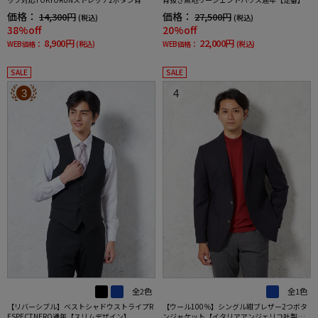
仕様ブレスエフェクト生地春夏
価格：
価格：
14,300円
27,500円
(税込)
(税込)
38%off
20%off
8,900円
22,000円
WEB価格：
(税込)
WEB価格：
(税込)
SALE
SALE
3
4
全2色
全1色
【リバーシブル】ベストシャドウストライプR
【ウール100％】シングル紺ブレザー2つボタ
ESPECTNERO通年【スリムデザイン】
ンジャケット【イタリアアンジェリコ社製生