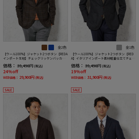
全2色
全1色
【ウール100%】ジャケット2つボタン【REDA
【ウール100%】ジャケット2つボタン【RED
インポート生地】チェックリッケンバッカー
A】イタリアインポート素材軽量仕立てチェッ
秋冬
クグレーRUCKENBACCHAR秋冬
価格：
価格：
39,490円
39,490円
(税込)
(税込)
24%off
19%off
29,900円
31,900円
WEB価格：
(税込)
WEB価格：
(税込)
SALE
SALE