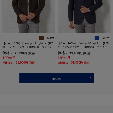
全1色
全1色
【ウール100%】ジャケット2つボタン【RED
【ウール100%】ジャケット2つボタン【RED
A】イタリアインポート素材軽量仕立てチェッ
A】イタリアインポート素材軽量仕立てチェッ
クブラウンRUCKENBACCHAR秋冬
クネイビーRUCKENBACCHAR秋冬
価格：
価格：
39,490円
39,490円
(税込)
(税込)
19%off
19%off
31,900円
31,900円
WEB価格：
(税込)
WEB価格：
(税込)
more