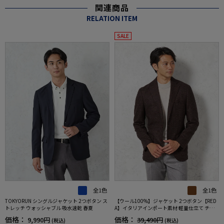
関連商品
RELATION ITEM
SALE
全1色
全1色
TOKYORUN シングルジャケット 2つボタン ス
【ウール100%】ジャケット 2つボタン【RED
トレッチ ウォッシャブル 吸水速乾 春夏
A】イタリアインポート素材 軽量仕立て チェ
ック ブラウン RUCKEN BACCHAR 秋冬
価格：
価格：
9,990円
39,490円
(税込)
(税込)