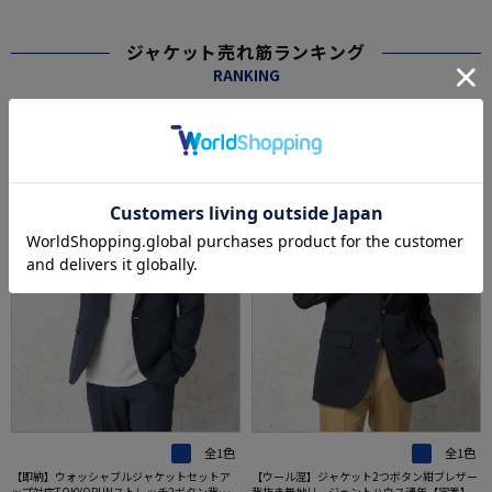
ジャケット売れ筋ランキング
RANKING
SALE
OUTLET
SALE
1
2
全1色
全1色
【即納】ウォッシャブルジャケットセットア
【ウール混】ジャケット2つボタン紺ブレザー
ップ対応TOKYORUNストレッチ2ボタン背抜き
背抜き無地リージェントハウス通年【定番】