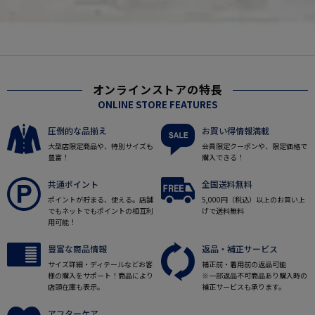
オンラインストアの特長
ONLINE STORE FEATURES
圧倒的な品揃え
お買い得情報満載
大型店限定商品や、特別サイズも
会員限定クーポンや、限定価格で
豊富！
購入できる！
共通ポイント
全国送料無料
ポイントが貯まる、使える。店舗
5,000円（税込）以上のお買い上
でもネットでもポイントの相互利
げで送料無料
用可能！
豊富な商品情報
返品・補正サービス
サイズ詳細・ディテールなどお客
補正前・着用前の返品可能
様の購入をサポート！商品により
※一部返品不可商品あり購入時の
店頭在庫も表示。
補正サービスも承ります。
アフターケア