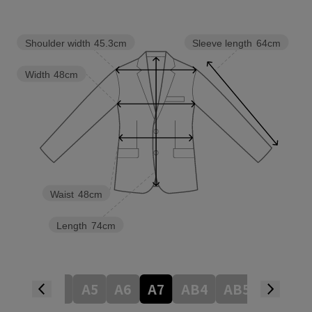
Shoulder width
45.3cm
Sleeve length
64cm
Width
48cm
Waist
48cm
Length
74cm
A4
A5
A6
A7
AB4
AB5
AB6